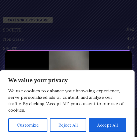
CATÉGORIE POPULAIRE
1042
SOCIÉTÉ
480
Non classé
439
SPORT
212
POLITIQUE
93
SANTÉ
55
ECONOMIE
We value your privacy
51
CULTURE
We use cookies to enhance your browsing experience,
serve personalized ads or content, and analyze our
traffic. By clicking "Accept All", you consent to our use of
cookies.
Privacy
© Copyright 2025 | LOMEGRAPH
Customize
Reject All
Accept All
0:06
All rights reserved