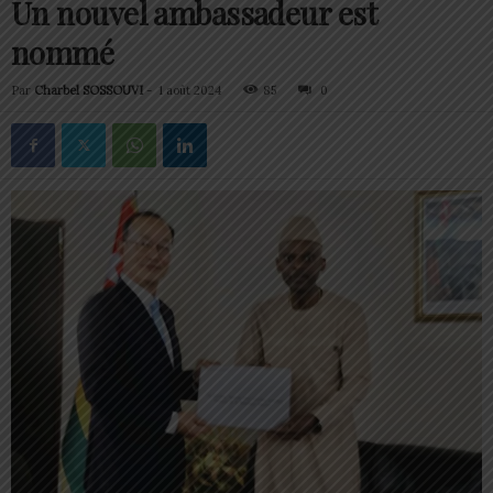
Un nouvel ambassadeur est
nommé
Par
Charbel SOSSOUVI
-
1 août 2024
85
0