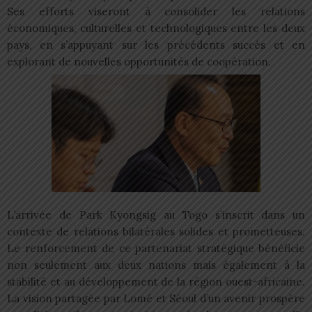
Ses efforts viseront à consolider les relations
économiques, culturelles et technologiques entre les deux
pays, en s’appuyant sur les précédents succès et en
explorant de nouvelles opportunités de coopération.
L’arrivée de Park Kyongsig au Togo s’inscrit dans un
contexte de relations bilatérales solides et prometteuses.
Le renforcement de ce partenariat stratégique bénéficie
non seulement aux deux nations mais également à la
stabilité et au développement de la région ouest-africaine.
La vision partagée par Lomé et Séoul d’un avenir prospère