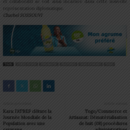
et collaboratif se voit ainsi incarnée dans cette nouvelle
représentation diplomatique.
Charbel SOSSOUVI
TAGS
CORÉE DU SUD
DIPLOMATIE
FEATURED
PARK KYONGSIG
TOGO
Article précédent
Article suivant
Kara: l’ATBEF clôture la
Togo/Commerce et
Journée Mondiale de la
Artisanat: Dématérialisation
Population avec une
de huit (08) procédures
caravane
administratives