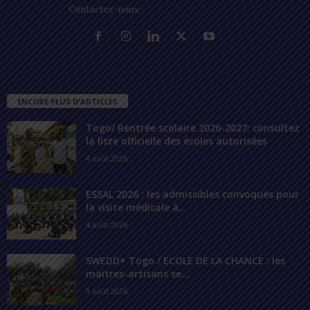
Contactez-nous:
contact@lomegraph.tg
ENCORE PLUS D'ARTICLES
Togo/ Rentrée scolaire 2026-2027: consultez
la liste officielle des écoles autorisées
4 août 2026
ESSAL 2026 : les admissibles convoqués pour
la visite médicale à...
4 août 2026
SWEDD+ Togo / ECOLE DE LA CHANCE : les
maitres-artisans se...
3 août 2026