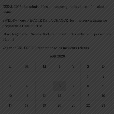
ESSAL 2026 : les admissibles convoqués pour la visite médicale à
Lomé
SWEDD+ Togo / ECOLE DE LA CHANCE : les maitres-artisans se
préparent à transmettre
Glory Night 2026: Sonnie Badu fait chanter des milliers de personnes
à Lomé
Vogan : AGRI-ESPOIR récompense les meilleurs talents
août 2026
L
M
M
J
V
S
D
1
2
3
4
5
6
7
8
9
10
11
12
13
14
15
16
17
18
19
20
21
22
23