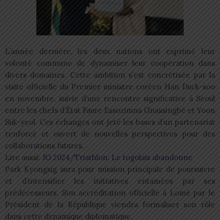
L’année dernière, les deux nations ont exprimé leur
volonté commune de dynamiser leur coopération dans
divers domaines. Cette ambition s’est concrétisée par la
visite officielle du Premier ministre coréen Han Duck-soo
en novembre, suivie d’une rencontre significative à Séoul
entre les chefs d’État Faure Essozimna Gnassingbé et Yoon
Suk-yeol. Ces échanges ont jeté les bases d’un partenariat
renforcé et ouvert de nouvelles perspectives pour des
collaborations futures.
Lire aussi:
JO 2024/Triathlon: Le togolais abandonne
Park Kyongsig aura pour mission principale de poursuivre
et d’intensifier les initiatives entamées par ses
prédécesseurs. Son accréditation officielle à Lomé par le
Président de la République viendra formaliser son rôle
dans cette dynamique diplomatique.