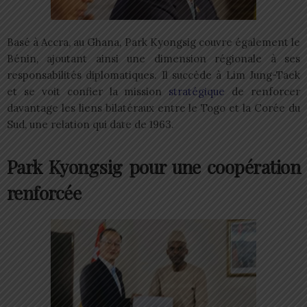
Basé à Accra, au Ghana, Park Kyongsig couvre également le
Bénin, ajoutant ainsi une dimension régionale à ses
responsabilités diplomatiques. Il succède à Lim Jung-Taek
et se voit confier la mission
stratégique
de renforcer
davantage les liens bilatéraux entre le Togo et la Corée du
Sud, une relation qui date de 1963.
Park Kyongsig pour une coopération
renforcée