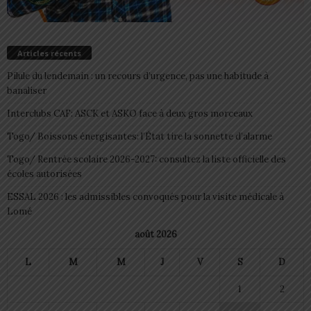
Articles récents
Pilule du lendemain : un recours d’urgence, pas une habitude à
banaliser
Interclubs CAF: ASCK et ASKO face à deux gros morceaux
Togo/ Boissons énergisantes: l’État tire la sonnette d’alarme
Togo/ Rentrée scolaire 2026-2027: consultez la liste officielle des
écoles autorisées
ESSAL 2026 : les admissibles convoqués pour la visite médicale à
Lomé
août 2026
L
M
M
J
V
S
D
1
2