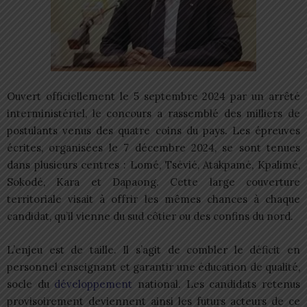
Ouvert officiellement le 5 septembre 2024 par un arrêté
interministériel, le concours a rassemblé des milliers de
postulants venus des quatre coins du pays. Les épreuves
écrites, organisées le 7 décembre 2024, se sont tenues
dans plusieurs centres : Lomé, Tsévié, Atakpamé, Kpalimé,
Sokodé, Kara et Dapaong. Cette large couverture
territoriale visait à offrir les mêmes chances à chaque
candidat, qu’il vienne du sud côtier ou des confins du nord.
L’enjeu est de taille. Il s’agit de combler le déficit en
personnel enseignant et garantir une éducation de qualité,
socle du
développement
national. Les candidats retenus
provisoirement deviennent ainsi les futurs acteurs de ce