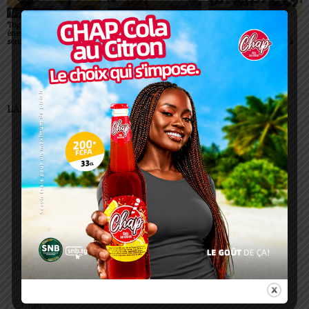
Non classé
Non classé
Non classé
Togo/ Boissons
Togo/ Rentrée scolaire
ESSAL 2026 : les
énergisantes: l’État tire la
2026-2027: consultez la
admissibles convoqués
sonnette d’alarme
liste officielle des écoles
pour la visite médicale à
autorisées
Lomé
LAISSER UN COMMENTAIRE