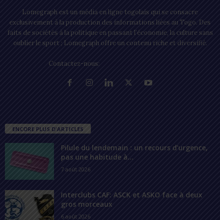
Lomegraph est un média en ligne togolais qui se consacre
exclusivement à la production des informations liées au Togo. Des
faits de sociétés à la politique en passant l’économie, la culture sans
oublier le sport ; Lomegraph offre un contenu riche et diversifié.
Contactez-nous:
contact@lomegraph.tg
ENCORE PLUS D'ARTICLES
Pilule du lendemain : un recours d’urgence,
pas une habitude à...
7 août 2026
Interclubs CAF: ASCK et ASKO face à deux
gros morceaux
6 août 2026