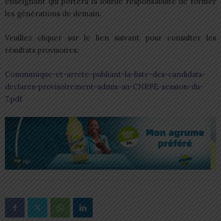
enseignant qui portera la lourde responsabilité de former
les générations de demain.
Veuillez cliquer sur le lien suivant pour consulter les
résultats provisoires:
Communique-et-arrete-publiant-la-liste-des-candidats-
declares-provisoirement-admis-au-CNRFE-session-du-
7.pdf