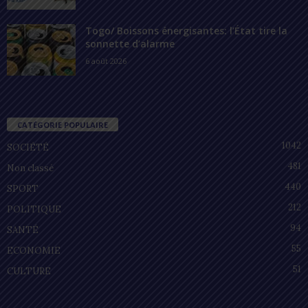
Togo/ Boissons énergisantes: l’État tire la
sonnette d’alarme
6 août 2026
CATÉGORIE POPULAIRE
1042
SOCIÉTÉ
481
Non classé
440
SPORT
212
POLITIQUE
94
SANTÉ
55
ECONOMIE
51
CULTURE