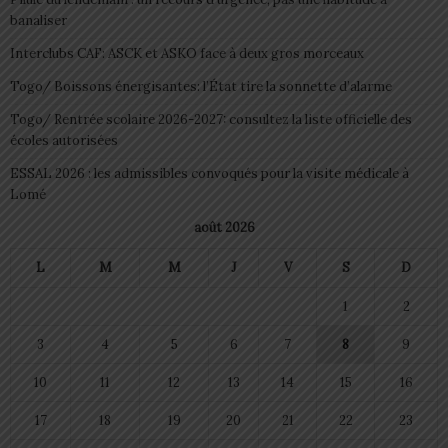
banaliser
Interclubs CAF: ASCK et ASKO face à deux gros morceaux
Togo/ Boissons énergisantes: l’État tire la sonnette d’alarme
Togo/ Rentrée scolaire 2026-2027: consultez la liste officielle des
écoles autorisées
ESSAL 2026 : les admissibles convoqués pour la visite médicale à
Lomé
août 2026
L
M
M
J
V
S
D
1
2
3
4
5
6
7
8
9
10
11
12
13
14
15
16
17
18
19
20
21
22
23