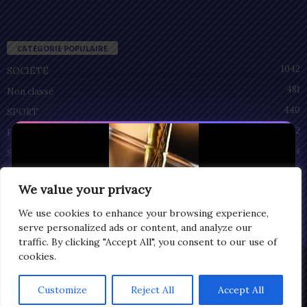
CATÉGORIE POPULAIRE
1042
SOCIÉTÉ
481
Non classé
440
SPORT
212
POLITIQUE
94
SANTÉ
55
ECONOMIE
We value your privacy
51
CULTURE
We use cookies to enhance your browsing experience,
serve personalized ads or content, and analyze our
traffic. By clicking "Accept All", you consent to our use of
cookies.
Privacy
© Copyright 2025 | LOMEGRAPH
Customize
Reject All
Accept All
0:08
All rights reserved