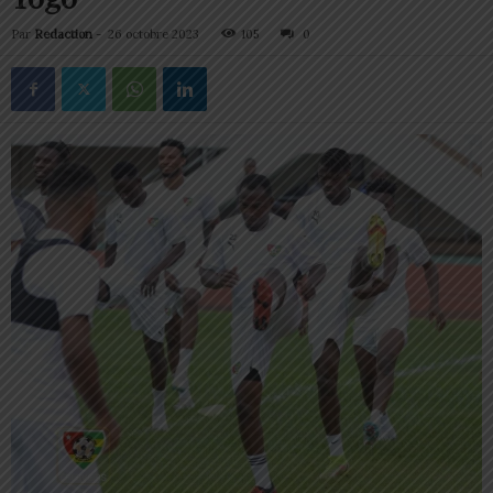
Par
Redaction
-
26 octobre 2023
105
0