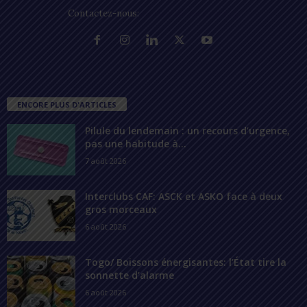
Contactez-nous:
contact@lomegraph.tg
ENCORE PLUS D'ARTICLES
Pilule du lendemain : un recours d’urgence,
pas une habitude à...
7 août 2026
Interclubs CAF: ASCK et ASKO face à deux
gros morceaux
6 août 2026
Togo/ Boissons énergisantes: l’État tire la
sonnette d’alarme
6 août 2026