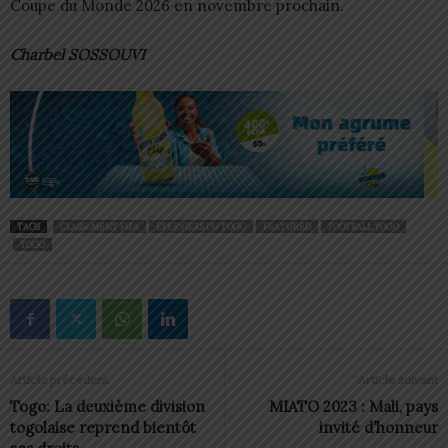
Coupe du Monde 2026 en novembre prochain.
Charbel SOSSOUVI
TAGS
CLASSEMENT FIFA
ÉPERVIERS DU TOGO
FEATURED
FOOTBALL TOGO
TOGO
Article précédent
Article suivant
Togo: La deuxième division
MIATO 2023 : Mali, pays
togolaise reprend bientôt
invité d’honneur