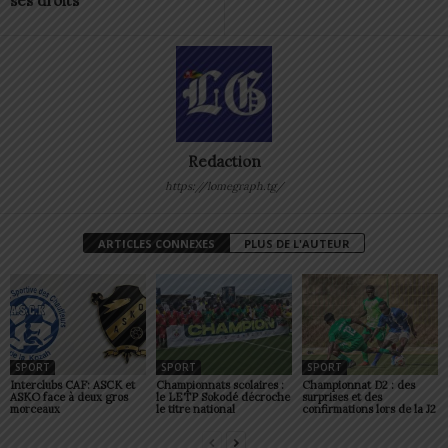
ses droits
Redaction
https://lomegraph.tg/
ARTICLES CONNEXES
PLUS DE L'AUTEUR
SPORT
SPORT
SPORT
Interclubs CAF: ASCK et
Championnats scolaires :
Championnat D2 : des
ASKO face à deux gros
le LETP Sokodé décroche
surprises et des
morceaux
le titre national
confirmations lors de la J2