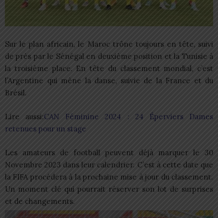
Sur le plan africain, le Maroc trône toujours en tête, suivi
de près par le Sénégal en deuxième position et la Tunisie à
la troisième place. En tête du classement mondial, c’est
l’Argentine qui mène la danse, suivie de la France et du
Brésil.
Lire aussi:
CAN Féminine 2024 : 24 Éperviers Dames
retenues pour un stage
Les amateurs de football peuvent déjà marquer le 30
Novembre 2023 dans leur calendrier. C’est à cette date que
la FIFA procédera à la prochaine mise à jour du classement.
Un moment clé qui pourrait réserver son lot de surprises
et de changements.