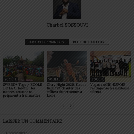
Charbel SOSSOUVI
ARTICLES CONNEXES
PLUS DE L'AUTEUR
SOCIÉTÉ
SOCIÉTÉ
SOCIÉTÉ
SWEDD+ Togo / ECOLE
Glory Night 2026: Sonnie
Vogan : AGRI-ESPOIR
DE LA CHANCE : les
Badu fait chanter des
récompense les meilleurs
maitres-artisans se
milliers de personnes à
talents
préparent à transmettre
Lomé
LAISSER UN COMMENTAIRE