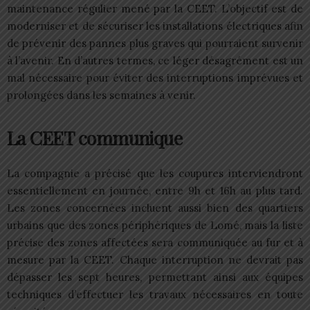
maintenance régulier mené par la CEET. L’objectif est de
moderniser et de sécuriser les installations électriques afin
de prévenir des pannes plus graves qui pourraient survenir
à l’avenir. En d’autres termes, ce léger désagrément est un
mal nécessaire pour éviter des interruptions imprévues et
prolongées dans les semaines à venir.
La CEET communique
La compagnie a précisé que les coupures interviendront
essentiellement en journée, entre 9h et 16h au plus tard.
Les zones concernées incluent aussi bien des quartiers
urbains que des zones périphériques de Lomé, mais la liste
précise des zones affectées sera communiquée au fur et à
mesure par la CEET. Chaque interruption ne devrait pas
dépasser les sept heures, permettant ainsi aux équipes
techniques d’effectuer les travaux nécessaires en toute