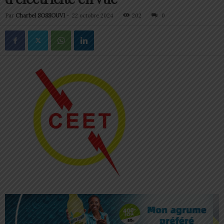
Par
Charbel SOSSOUVI
-
22 octobre 2024
202
0