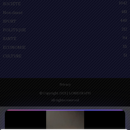
1042
SOCIÉTÉ
481
Non classé
440
SPORT
212
POLITIQUE
94
SANTÉ
55
ECONOMIE
51
CULTURE
Privacy
© Copyright 2025 | LOMEGRAPH
All rights reserved