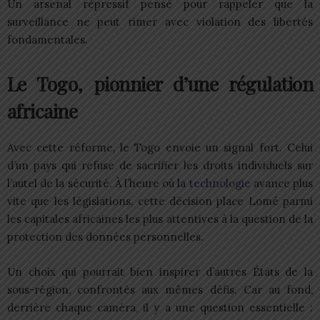
Un arsenal répressif pensé pour rappeler que la
surveillance ne peut rimer avec violation des libertés
fondamentales.
Le Togo, pionnier d’une régulation
africaine
Avec cette réforme, le Togo envoie un signal fort. Celui
d’un pays qui refuse de sacrifier les droits individuels sur
l’autel de la sécurité. À l’heure où la
technologie
avance plus
vite que les législations, cette décision place Lomé parmi
les capitales africaines les plus attentives à la question de la
protection des données personnelles.
Un choix qui pourrait bien inspirer d’autres États de la
sous-région, confrontés aux mêmes défis. Car au fond,
derrière chaque caméra, il y a une question essentielle :