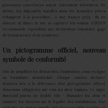
personnes concernées soient clairement informées. De
même, les dispositifs installés dans les domiciles privés
échappent à la procédure… à une nuance près : ils ne
doivent ni filmer la rue, ni capturer les voisins. L’IPDCP
recommande cependant une déclaration volontaire, gage
de transparence et de prudence.
Un pictogramme officiel, nouveau
symbole de conformité
Afin de simplifier les démarches, l’institution a mis en ligne
un formulaire standardisé. Chaque caméra déclarée
donnera lieu à la délivrance d’un pictogramme officiel,
désormais obligatoire sur tous les sites équipés. Ce signe
distinctif jouera un double rôle : dissuader les abus et
rassurer les citoyens sur la légalité des installations. Une
véritable révolution visuelle dans l’espace public togolais, où