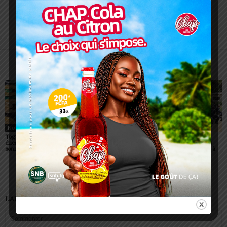
Charbel SOSSOUVI
ARTICLES CONNEXES
PLUS DE L'AUTEUR
Non classé
Non classé
Non classé
Togo/ Boissons
Togo/ Rentrée scolaire
ESSAL 2026 : les
énergisantes: l’État tire la
2026-2027: consultez la
admissibles convoqués
sonnette d’alarme
liste officielle des écoles
pour la visite médicale à
autorisées
Lomé
LAISSER UN COMMENTAIRE