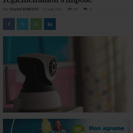
Par
Charbel SOSSOUVI
-
27 août 2025
313
0