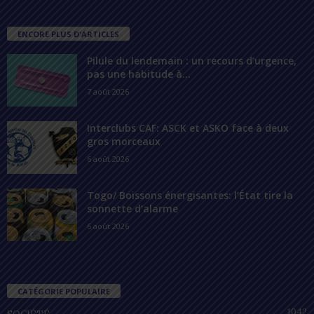
ENCORE PLUS D'ARTICLES
Pilule du lendemain : un recours d’urgence,
pas une habitude à...
7 août 2026
Interclubs CAF: ASCK et ASKO face à deux
gros morceaux
6 août 2026
Togo/ Boissons énergisantes: l’État tire la
sonnette d’alarme
6 août 2026
CATÉGORIE POPULAIRE
1042