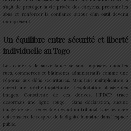
s’agit de protéger la vie privée des citoyens, prévenir les
abus et renforcer la confiance autour d’un outil devenu
omniprésent.
Un équilibre entre sécurité et liberté
individuelle au Togo
Les caméras de surveillance se sont imposées dans les
rues, commerces et bâtiments administratifs comme une
réponse aux défis sécuritaires. Mais leur multiplication a
ouvert une brèche inquiétante : l’exploitation abusive des
images. Consciente de ces dérives, l’IPDCP trace
désormais une ligne rouge. Sans déclaration, aucune
image ne sera recevable devant un tribunal. Une avancée
qui consacre le respect de la dignité humaine dans l’espace
public.