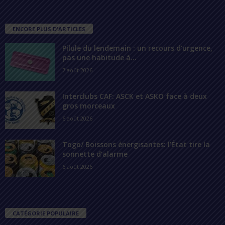
ENCORE PLUS D'ARTICLES
Pilule du lendemain : un recours d’urgence,
pas une habitude à...
7 août 2026
Interclubs CAF: ASCK et ASKO face à deux
gros morceaux
6 août 2026
Togo/ Boissons énergisantes: l’État tire la
sonnette d’alarme
6 août 2026
CATÉGORIE POPULAIRE