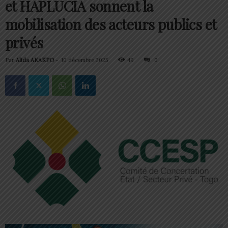
et HAPLUCIA sonnent la
mobilisation des acteurs publics et
privés
Par
Alida AKAKPO
-
10 décembre 2025
49
0