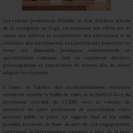
Les travaux permettent d’établir un état des lieux actuels
de la corruption au Togo, en analysant ses effets sur le
climat des affaires, la compétitivité des entreprises et la
confiance des investisseurs. Les participants passeront en
revue les dispositifs juridiques, institutionnels et
opérationnels existants, tout en exprimant attentes,
préoccupations et expériences de terrain afin de mieux
adapter les réponses.​
À l’issue de l’atelier, des recommandations concrètes
viendront enrichir la feuille de route de la HAPLUCIA et du
Secrétariat exécutif du CCESP, avec la volonté de
structurer un cadre permanent de concertation entre
secteurs public et privé. Le rapport final et les outils
produits serviront de base au suivi de ces engagements,
confirmant la détermination partagée à faire de la lutte