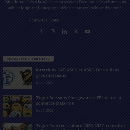
faits de sociétés à la politique en passant l’économie, la culture sans
oublier le sport ; Lomegraph offre un contenu riche et diversifié.
Contactez-nous:
contact@lomegraph.tg
ENCORE PLUS D'ARTICLES
Interclubs CAF: ASCK et ASKO face à deux
gros morceaux
6 août 2026
Togo/ Boissons énergisantes: l’État tire la
sonnette d’alarme
6 août 2026
Togo/ Rentrée scolaire 2026-2027: consultez