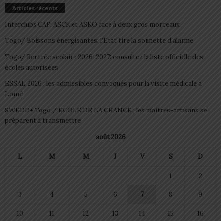
Articles récents
Interclubs CAF: ASCK et ASKO face à deux gros morceaux
Togo/ Boissons énergisantes: l’État tire la sonnette d’alarme
Togo/ Rentrée scolaire 2026-2027: consultez la liste officielle des
écoles autorisées
ESSAL 2026 : les admissibles convoqués pour la visite médicale à
Lomé
SWEDD+ Togo / ECOLE DE LA CHANCE : les maitres-artisans se
préparent à transmettre
août 2026
L
M
M
J
V
S
D
1
2
3
4
5
6
7
8
9
10
11
12
13
14
15
16