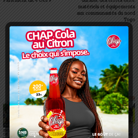
Parlement dit « OUI »
durable des terres offre
matériels et équipements
aux communautés du nord
Togo
Alida AKAKPO
ARTICLES CONNEXES
PLUS DE L'AUTEUR
SOCIÉTÉ
SOCIÉTÉ
SOCIÉTÉ
SWEDD+ Togo / ECOLE
Glory Night 2026: Sonnie
Vogan : AGRI-ESPOIR
DE LA CHANCE : les
Badu fait chanter des
récompense les meilleurs
maitres-artisans se
milliers de personnes à
talents