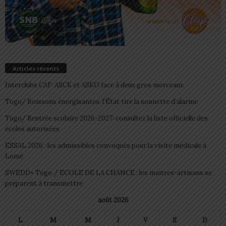
Articles récents
Interclubs CAF: ASCK et ASKO face à deux gros morceaux
Togo/ Boissons énergisantes: l’État tire la sonnette d’alarme
Togo/ Rentrée scolaire 2026-2027: consultez la liste officielle des
écoles autorisées
ESSAL 2026 : les admissibles convoqués pour la visite médicale à
Lomé
SWEDD+ Togo / ECOLE DE LA CHANCE : les maitres-artisans se
préparent à transmettre
août 2026
L
M
M
J
V
S
D