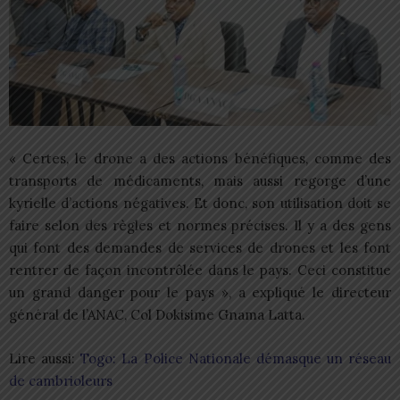
« Certes, le drone a des actions bénéfiques, comme des
transports de médicaments, mais aussi regorge d’une
kyrielle d’actions négatives. Et donc, son utilisation doit se
faire selon des règles et normes précises. Il y a des gens
qui font des demandes de services de drones et les font
rentrer de façon incontrôlée dans le pays. Ceci constitue
un grand danger pour le pays », a expliqué le directeur
général de l’ANAC, Col Dokisime Gnama Latta.
Lire aussi:
Togo: La Police Nationale démasque un réseau
de cambrioleurs