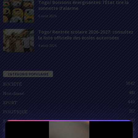
Togo/ Boissons énergisantes: l’État tire la
sonnette d’alarme
6 août 2026
Togo/ Rentrée scolaire 2026-2027: consultez
la liste officielle des écoles autorisées
4 août 2026
CATÉGORIE POPULAIRE
1042
SOCIÉTÉ
481
Non classé
440
SPORT
212
POLITIQUE
93
SANTÉ
55
ECONOMIE