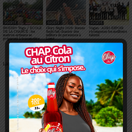
SOCIÉTÉ
SOCIÉTÉ
SOCIÉTÉ
SWEDD+ Togo / ECOLE
Glory Night 2026: Sonnie
Vogan : AGRI-ESPOIR
DE LA CHANCE : les
Badu fait chanter des
récompense les meilleurs
maitres-artisans se
milliers de personnes à
talents
préparent à transmettre
Lomé
LAISSER UN COMMENTAIRE