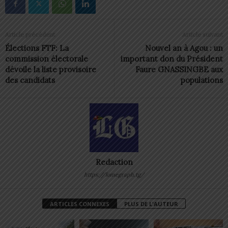
Article précédent
Article suivant
Élections FTF: La
Nouvel an à Agou : un
commission électorale
important don du Président
dévoile la liste provisoire
Faure GNASSINGBE aux
des candidats
populations
Redaction
https://lomegraph.tg/
ARTICLES CONNEXES
PLUS DE L'AUTEUR