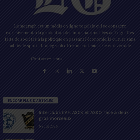
Lomegraph est un média en ligne togolais qui se consacre
exclusivement à la production des informations liées au Togo. Des
faits de sociétés à la politique en passant l’économie, la culture sans
oublier le sport ; Lomegraph offre un contenu riche et diversifié.
Contactez-nous:
contact@lomegraph.tg
ENCORE PLUS D'ARTICLES
Interclubs CAF: ASCK et ASKO face à deux
gros morceaux
6 août 2026