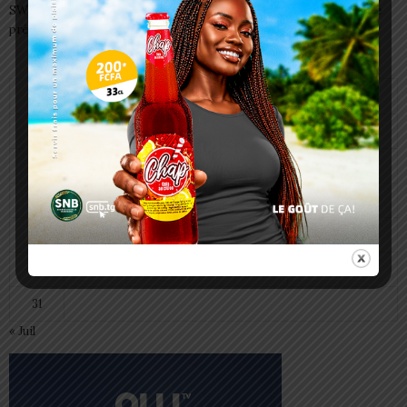
SWEDD+ Togo / ECOLE DE LA CHANCE : les maitres-artisans se
préparent à transmettre
août 2026
L
M
M
J
V
S
D
1
2
3
4
5
6
7
8
9
10
11
12
13
14
15
16
17
18
19
20
21
22
23
24
25
26
27
28
29
30
31
« Juil