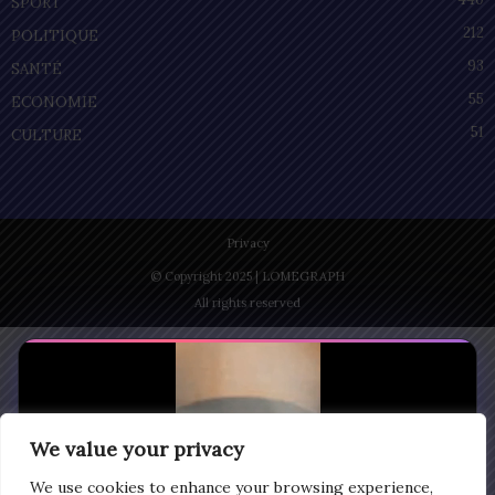
SPORT
212
POLITIQUE
93
SANTÉ
55
ECONOMIE
51
CULTURE
Privacy
© Copyright 2025 | LOMEGRAPH
All rights reserved
We value your privacy
We use cookies to enhance your browsing experience,