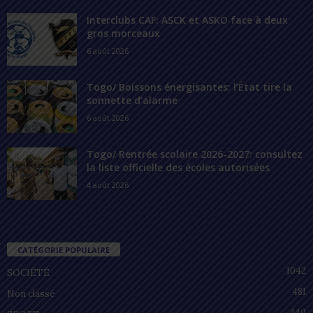
Interclubs CAF: ASCK et ASKO face à deux
gros morceaux
6 août 2026
Togo/ Boissons énergisantes: l’État tire la
sonnette d’alarme
6 août 2026
Togo/ Rentrée scolaire 2026-2027: consultez
la liste officielle des écoles autorisées
4 août 2026
CATÉGORIE POPULAIRE
1042
SOCIÉTÉ
481
Non classé
440