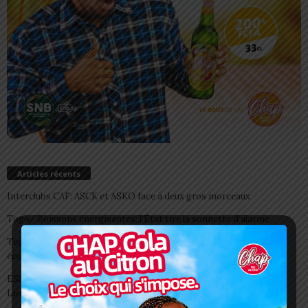
Articles récents
Interclubs CAF: ASCK et ASKO face à deux gros morceaux
Togo/ Boissons énergisantes: l’État tire la sonnette d’alarme
Togo/ Rentrée scolaire 2026-2027: consultez la liste officielle des
écoles autorisées
ESSAL 2026 : les admissibles convoqués pour la visite médicale à
Lomé