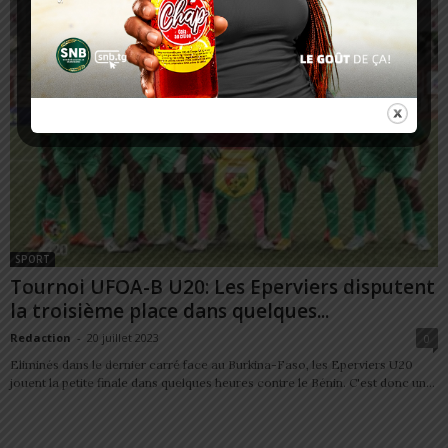
SPORT
Tournoi UFOA-B U20: Les Eperviers disputent
la troisième place dans quelques...
Redaction
-
20 juillet 2023
0
Eliminés dans le dernier carré face au Burkina-Faso, les Eperviers U20
jouent la petite finale dans quelques heures contre le Bénin. C'est donc un...