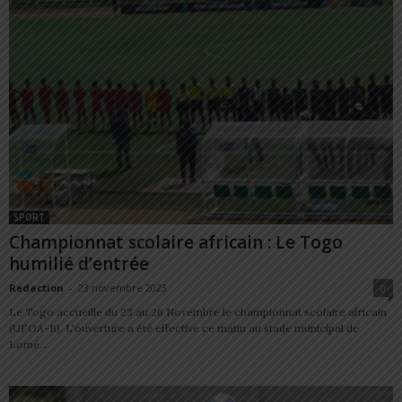
SPORT
Championnat scolaire africain : Le Togo
humilié d’entrée
Redaction
-
23 novembre 2023
0
Le Togo accueille du 23 au 26 Novembre le championnat scolaire africain
(UFOA-B). L'ouverture a été effective ce matin au stade municipal de
Lomé...