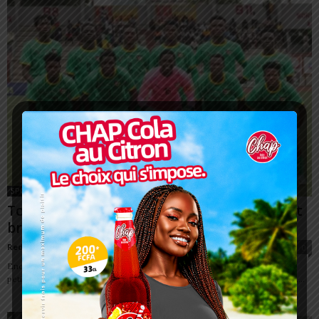
SPORT
Tournoi UFOA-B U20: Les Eperviers rentrent
bredouille
Redaction
-
20 juillet 2023
0
Encore une défaite pour les Eperviers U20 dans le tournoi UFOA-B. La
petite finale a tourné au vinaigre pour Mathieu Dotse et ses coéquipiers....