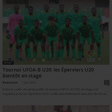
SPORT
Tournoi UFOA-B U20: les Éperviers U20
bientôt en stage
Redaction
-
1 juin 2024
0
Dans le cadre des préparatifs du tournoi UFOA-B U20, un stage est
organisé pour les Éperviers U20. Ledit rassemblement aura lieu du 04 au...