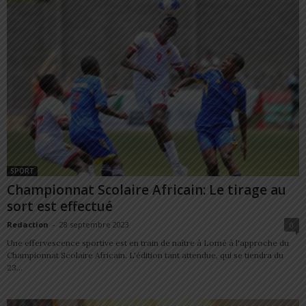
SPORT
Championnat Scolaire Africain: Le tirage au
sort est effectué
Redaction
-
28 septembre 2023
0
Une effervescence sportive est en train de naître à Lomé à l'approche du
Championnat Scolaire Africain. L'édition tant attendue, qui se tiendra du
23...