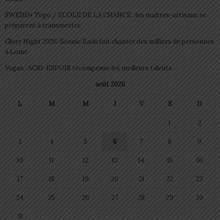
SWEDD+ Togo / ECOLE DE LA CHANCE : les maitres-artisans se
préparent à transmettre
Glory Night 2026: Sonnie Badu fait chanter des milliers de personnes
à Lomé
Vogan : AGRI-ESPOIR récompense les meilleurs talents
août 2026
L
M
M
J
V
S
D
1
2
3
4
5
6
7
8
9
10
11
12
13
14
15
16
17
18
19
20
21
22
23
24
25
26
27
28
29
30
31