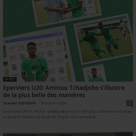
SPORT
Eperviers U20: Aminou Tchadjobo s’illustre
de la plus belle des manières
Charbel SOSSOUVI
-
18 octobre 2024
0
Le tournoi UFOA-B U20, qualificatif pour la CAN U20, a démarré en fanfare
ce jeudi 17 octobre au Stade de Kégué, avec un match...