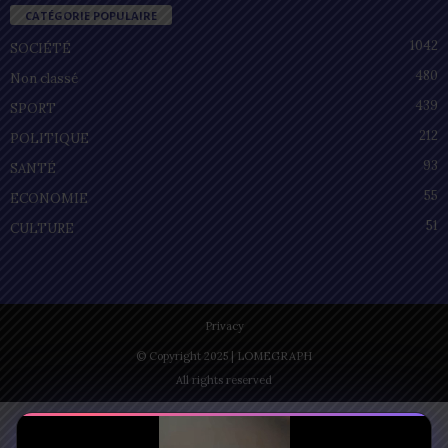
CATÉGORIE POPULAIRE
1042
SOCIÉTÉ
480
Non classé
439
SPORT
212
POLITIQUE
93
SANTÉ
55
ECONOMIE
51
CULTURE
Privacy
© Copyright 2025 | LOMEGRAPH
All rights reserved