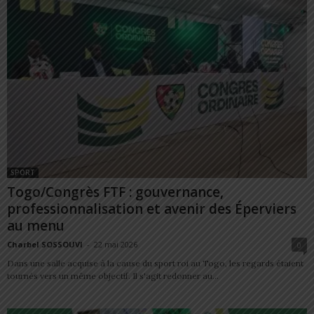
SPORT
Togo/Congrès FTF : gouvernance,
professionnalisation et avenir des Éperviers
au menu
Charbel SOSSOUVI
-
22 mai 2026
0
Dans une salle acquise à la cause du sport roi au Togo, les regards étaient
tournés vers un même objectif. Il s'agit redonner au...