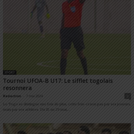
SPORT
Tournoi UFOA-B U17: Le sifflet togolais
resonnera
Redaction
-
7 mai 2024
0
Le Togo se distingue une fois de plus, cette fois-ci non pas par ses joueurs,
mais par ses arbitres. Du 15 au 29 mai,...