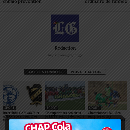
chimio prévention
ordinaire de l’année
Redaction
https://lomegraph.tg/
ARTICLES CONNEXES
PLUS DE L'AUTEUR
SPORT
SPORT
SPORT
Interclubs CAF: ASCK et
Championnats scolaires :
Championnat D2 : des
ASKO face à deux gros
le LETP Sokodé décroche
surprises et des
morceaux
le titre national
confirmations lors de la J2