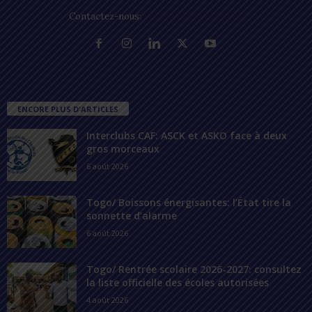
Contactez-nous:
contact@lomegraph.tg
ENCORE PLUS D'ARTICLES
Interclubs CAF: ASCK et ASKO face à deux
gros morceaux
6 août 2026
Togo/ Boissons énergisantes: l’État tire la
sonnette d’alarme
6 août 2026
Togo/ Rentrée scolaire 2026-2027: consultez
la liste officielle des écoles autorisées
4 août 2026