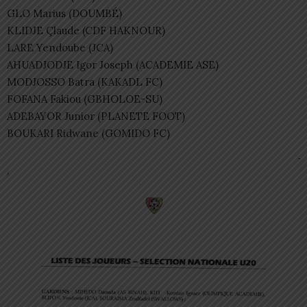
GLO Marius (DOUMBÉ)
KLIDJE Çlaude (CDF HAKNOUR)
LARE Yendoube (JCA)
AHUADJODJE Igor Joseph (ACADEMIE ASE)
MODJOSSO Batra (KAKADL FC)
FOFANA Fakiou (GBHOLOE-SU)
ADEBAYOR Junior (PLANETE FOOT)
BOUKARI Ridwane (GOMIDO FC)