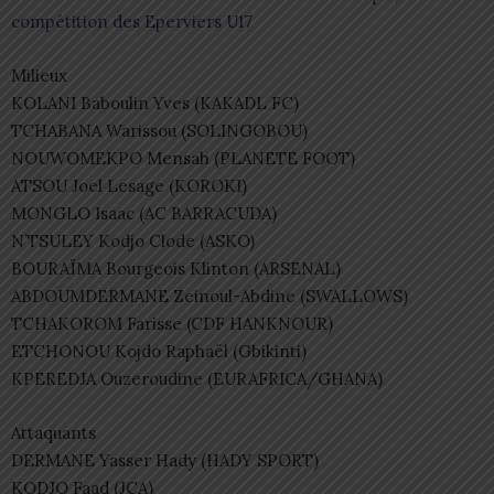
compétition des Eperviers U17
Milieux
KOLANI Baboulin Yves (KAKADL FC)
TCHABANA Warissou (SOLINGOBOU)
NOUWOMEKPO Mensah (PLANETE FOOT)
ATSOU Joel Lesage (KOROKI)
MONGLO Isaac (AC BARRACUDA)
N’TSULEY Kodjo Clode (ASKO)
BOURAÏMA Bourgeois Klinton (ARSENAL)
ABDOUMDERMANE Zeinoul-Abdine (SWALLOWS)
TCHAKOROM Farisse (CDF HANKNOUR)
ETCHONOU Kojdo Raphaël (Gbikinti)
KPEREDJA Ouzeroudine (EURAFRICA/GHANA)
Attaquants
DERMANE Yasser Hady (HADY SPORT)
KODJO Faad (JCA)