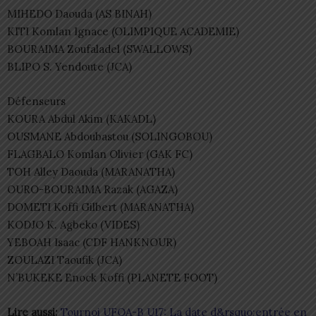
MIHEDO Daouda (AS BINAH)
KITI Komlan Ignace (OLIMPIQUE ACADEMIE)
BOURAIMA Zoufaladel (SWALLOWS)
BLIPO S. Yendoute (JCA)
Défenseurs
KOURA Abdul Akim (KAKADL)
OUSMANE Abdoubastou (SOLINGOBOU)
FLAGBALO Komlan Olivier (GAK FC)
TOH Alley Daouda (MARANATHA)
OURO-BOURAIMA Razak (AGAZA)
DOMETI Koffi Gilbert (MARANATHA)
KODJO K. Agbeko (VIDES)
YEBOAH Isaac (CDF HANKNOUR)
ZOULAZI Taoufik (JCA)
N’BUKEKE Enock Koffi (PLANETE FOOT)
Lire aussi:
Tournoi UFOA-B U17: La date d&rsquo;entrée en