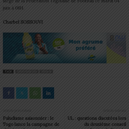
siège de la Fédération Togolaise de Football ce mardi 04
juin à 08H.
Charbel SOSSOUVI
TAGS
EPERVIERS U20
UFOA-B
Article précédent
Article suivant
Paludisme saisonnier : le
UL : questions discutées lors
Togo lance la campagne de
du deuxième conseil