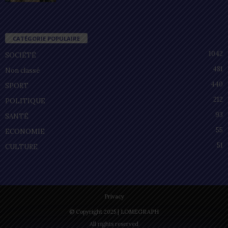
CATÉGORIE POPULAIRE
1042
SOCIÉTÉ
481
Non classé
440
SPORT
212
POLITIQUE
93
SANTÉ
55
ECONOMIE
51
CULTURE
Privacy
© Copyright 2025 | LOMEGRAPH
All rights reserved