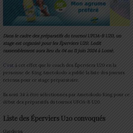
Dans le cadre des préparatifs du tournoi UFOA-B U20, un
stage est organisé pour les Éperviers U20. Ledit
rassemblement aura lieu du 04 au 11 juin 2024 à Lomé.
C’est
à cet effet que le coach des Éperviers U20 en la
personne de King Ametokodo a publié la liste des joueurs
retenus pour ce stage préparatoire.
Ils sont 34 à être sélectionnés par Ametokodo King pour ce
début des préparatifs du tournoi UFOA-B U20.
Liste des Éperviers U20 convoqués
Gardiens