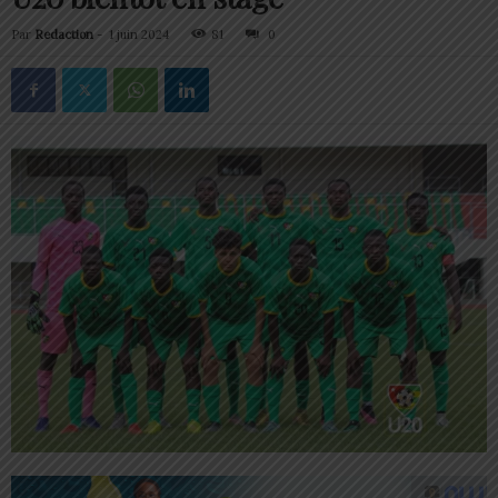
Par
Redaction
-
1 juin 2024
81
0