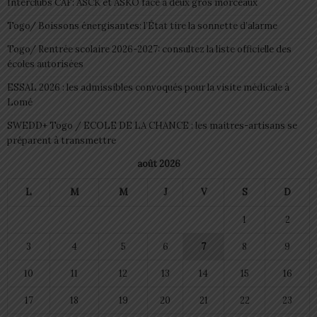
Interclubs CAF: ASCK et ASKO face à deux gros morceaux
Togo/ Boissons énergisantes: l’État tire la sonnette d’alarme
Togo/ Rentrée scolaire 2026-2027: consultez la liste officielle des
écoles autorisées
ESSAL 2026 : les admissibles convoqués pour la visite médicale à
Lomé
SWEDD+ Togo / ECOLE DE LA CHANCE : les maitres-artisans se
préparent à transmettre
août 2026
L
M
M
J
V
S
D
1
2
3
4
5
6
7
8
9
10
11
12
13
14
15
16
17
18
19
20
21
22
23