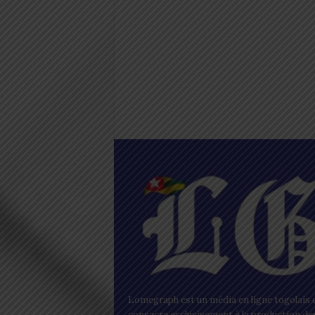
Lomegraph est un média en ligne togolais q
consacre exclusivement à la production de