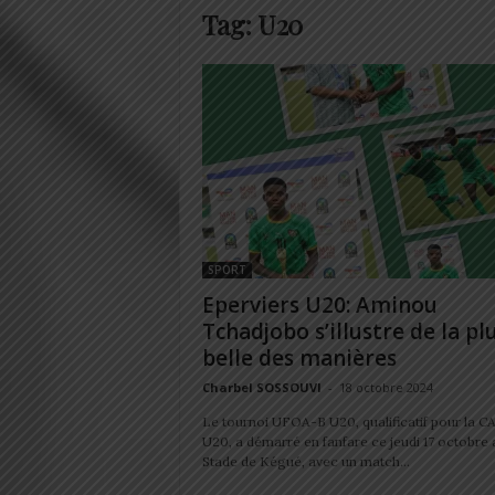
Tag: U20
SPORT
Eperviers U20: Aminou
Tchadjobo s’illustre de la pl
belle des manières
Charbel SOSSOUVI
-
18 octobre 2024
Le tournoi UFOA-B U20, qualificatif pour la C
U20, a démarré en fanfare ce jeudi 17 octobre 
Stade de Kégué, avec un match...