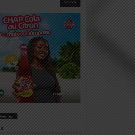
abonnez
il