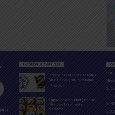
ENCORE PLUS D'ARTICLES
CA
SOC
Interclubs CAF: ASCK et ASKO
face à deux gros morceaux
Non c
6 août 2026
SPO
POL
Togo/ Boissons énergisantes:
SAN
l’État tire la sonnette
d’alarme
ui se
ECO
s