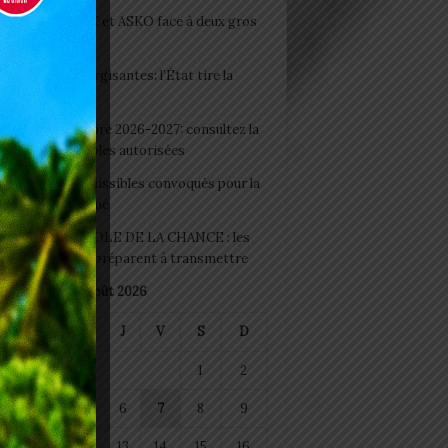
clubs CAF: ASCK et ASKO face à deux gros
eaux
 Boissons énergisantes: l’État tire la
tte d’alarme
 Rentrée scolaire 2026-2027: consultez la
 officielle des écoles autorisées
 2026 : les admissibles convoqués pour la
e médicale à Lomé
D+ Togo / ECOLE DE LA CHANCE : les
es-artisans se préparent à transmettre
août 2026
M
M
J
V
S
D
1
2
4
5
6
7
8
9
11
12
13
14
15
16