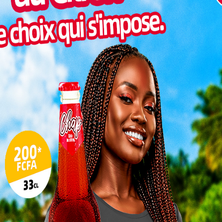
Inter
morc
Togo/
sonne
Togo/
liste
ESSAL
visit
SWED
maitr
L
3
10