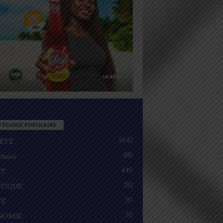
TÉGORIE POPULAIRE
1042
IÉTÉ
481
lassé
440
RT
212
ITIQUE
93
TÉ
55
NOMIE