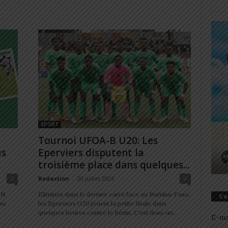
SPORT
Tournoi UFOA-B U20: Les
us
Eperviers disputent la
troisième place dans quelques...
0
Redaction
-
20 juillet 2023
0
AN
Eliminés dans le dernier carré face au Burkina-Faso,
S’
au
les Eperviers U20 jouent la petite finale dans
quelques heures contre le Bénin. C'est donc un...
E-ma