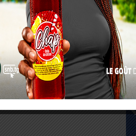
17
24
31
« Juil