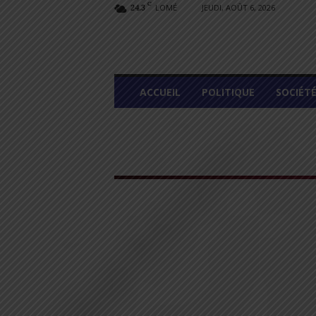
C
LOMÉ
JEUDI, AOÛT 6, 2026
24.3
L
ACCUEIL
POLITIQUE
SOCIÉT
O
M
E
G
R
A
P
H