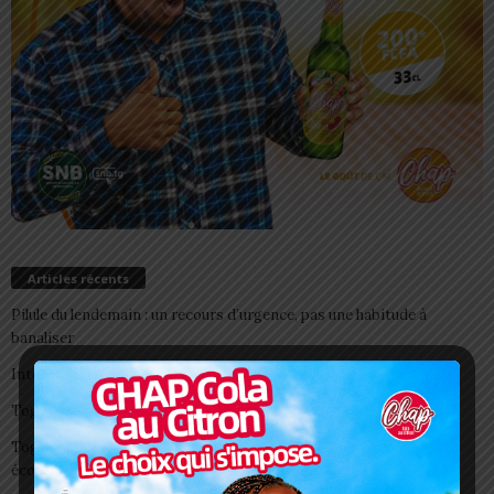
Articles récents
Pilule du lendemain : un recours d’urgence, pas une habitude à
banaliser
Interclubs CAF: ASCK et ASKO face à deux gros morceaux
Togo/ Boissons énergisantes: l’État tire la sonnette d’alarme
Togo/ Rentrée scolaire 2026-2027: consultez la liste officielle des
écoles autorisées