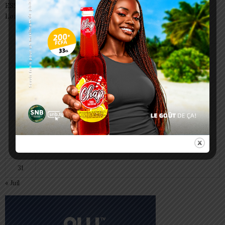
ESSAL 2026 : les admissibles convoqués pour la visite médicale à
Lomé
août 2026
L
M
M
J
V
S
D
1
2
3
4
5
6
7
8
9
10
11
12
13
14
15
16
17
18
19
20
21
22
23
24
25
26
27
28
29
30
31
« Juil