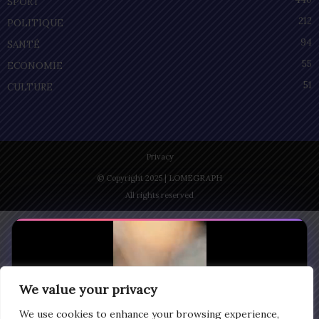
SPORT
212
POLITIQUE
94
SANTÉ
55
ECONOMIE
51
CULTURE
Privacy
© Copyright 2025 | LOMEGRAPH
All rights reserved
We value your privacy
We use cookies to enhance your browsing experience,