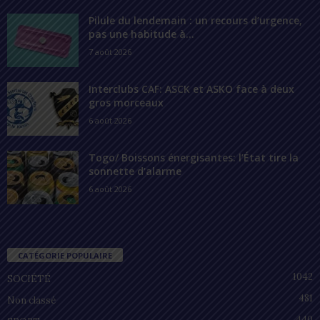
Pilule du lendemain : un recours d’urgence,
pas une habitude à...
7 août 2026
Interclubs CAF: ASCK et ASKO face à deux
gros morceaux
6 août 2026
Togo/ Boissons énergisantes: l’État tire la
sonnette d’alarme
6 août 2026
CATÉGORIE POPULAIRE
1042
SOCIÉTÉ
481
Non classé
440