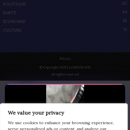
212
POLITIQUE
94
SANTÉ
55
ECONOMIE
51
CULTURE
Privacy
© Copyright 2025 | LOMEGRAPH
All rights reserved
We value your privacy
We use cookies to enhance your browsing experience,
serve personalized ads or content, and analyze our