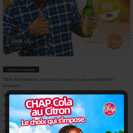
Articles récents
Pilule du lendemain : un recours d’urgence, pas une habitude à
banaliser
Interclubs CAF: ASCK et ASKO face à deux gros morceaux
Togo/ Boissons énergisantes: l’État tire la sonnette d’alarme
Togo/ Rentrée scolaire 2026-2027: consultez la liste officielle des
écoles autorisées
ESSAL 2026 : les admissibles convoqués pour la visite médicale à