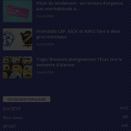
Pilule du lendemain : un recours d’urgence,
pas une habitude à...
7 août 2026
Interclubs CAF: ASCK et ASKO face à deux
gros morceaux
6 août 2026
Togo/ Boissons énergisantes: l’État tire la
sonnette d’alarme
6 août 2026
CATÉGORIE POPULAIRE
1042
SOCIÉTÉ
481
Non classé
440
SPORT