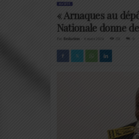
SOCIÉTÉ
« Arnaques au dépôt
Nationale donne de
Par
Redaction
-
6 mars 2024
251
0