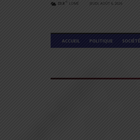
C
LOMÉ
JEUDI, AOÛT 6, 2026
23.8
L
ACCUEIL
POLITIQUE
SOCIÉT
O
M
E
G
R
A
P
H