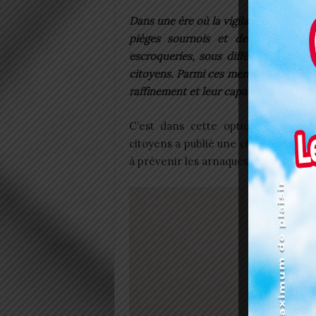
Dans une ère où la vigilance devient la 
pièges sournois et des arnaques q
escroqueries, sous différentes forme
citoyens. Parmi ces menaces, les « ar
raffinement et leur capacité à trompe
C’est dans cette optique que la P
citoyens a publié une chronique. L’o
à prévenir les arnaques dans le pays.