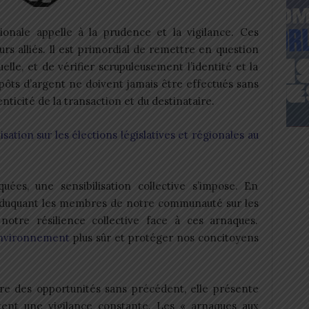
onale appelle à la prudence et la vigilance. Ces
rs alliés. Il est primordial de remettre en question
uelle, et de vérifier scrupuleusement l’identité et la
épôts d’argent ne doivent jamais être effectués sans
nticité de la transaction et du destinataire.
sation sur les élections législatives et régionales au
uées, une sensibilisation collective s’impose. En
éduquant les membres de notre communauté sur les
notre résilience collective face à ces arnaques.
vironnement
plus sûr et protéger nos concitoyens
re des opportunités sans précédent, elle présente
tent une vigilance constante. Les « arnaques aux