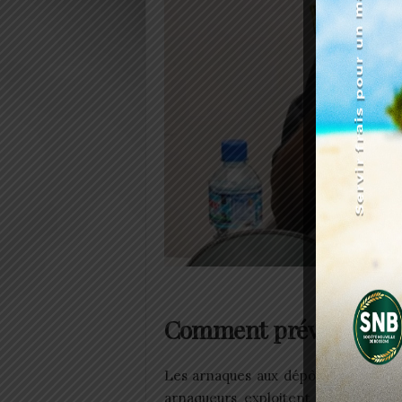
@ C
Comment prévenir les
Les arnaques aux dépôts de dossier
arnaqueurs exploitent l’ingéniosit