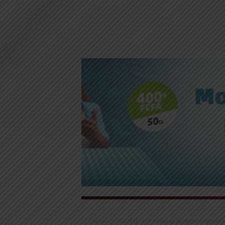
Accueil
SOCIÉTÉ
« Arnaques au dépôt de dossier »: