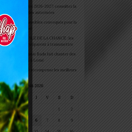
 Rentrée scolaire 2026-2027: consultez la
 officielle des écoles autorisées
 2026 : les admissibles convoqués pour la
e médicale à Lomé
D+ Togo / ECOLE DE LA CHANCE : les
es-artisans se préparent à transmettre
 Night 2026: Sonnie Badu fait chanter des
ers de personnes à Lomé
 : AGRI-ESPOIR récompense les meilleurs
ts
août 2026
M
M
J
V
S
D
1
2
4
5
6
7
8
9
11
12
13
14
15
16