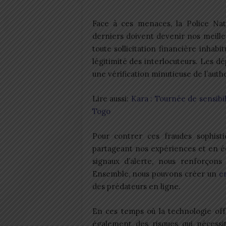
Face à ces menaces, la Police Nati
derniers doivent devenir nos meilleu
toute sollicitation financière inhabit
légitimité des interlocuteurs. Les d
une vérification minutieuse de l’authe
Lire aussi:
Kara : Tournée de sensibili
Togo
Pour contrer ces fraudes sophistiq
partageant nos expériences et en 
signaux d’alerte, nous renforçons 
Ensemble, nous pouvons créer un
en
des prédateurs en ligne.
En ces temps où la technologie off
également des risques qui nécessi