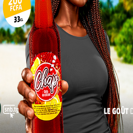
17
24
31
« Juil
olonel Yaovi Okpaoul, Directeur Général de la Police Nationale Togolaise
 arnaques?
 sont devenus monnaie courante dans le pays. Ces
é des escrocs pour séduire leurs victimes. Sous le