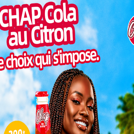
Togo/
clé de la sécurité, il est essentiel d’être conscient des
liste
ui animent notre quotidien. La prolifération des
ESSAL
s, exige une attention accrue de la part de tous les
visit
naques aux dépôts de dossier » se distinguent par leur
r même les plus méfiants.
SWED
maitr
olice Nationale, dans sa mission de protéger les
Glory
bjectif de ladite chronique est d’amener les citoyens
milli
Vogan
talen
L
3
10