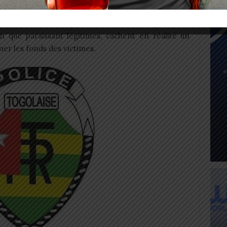
pide, ils sollicitent souvent des dépôts initiaux,
is administratifs, garanties, ou même prétextes
en que paraissant légitimes, cachent en réalité un
er les fonds des victimes.