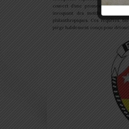
couvert d’une promesse de profit ra
invoquant des motifs variés : fra
philanthropiques. Ces requêtes, bi
piège habilement conçu pour détourn