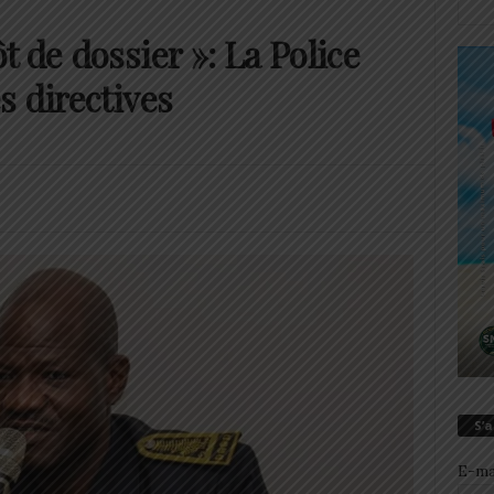
 de dossier »: La Police
s directives
S’
E-ma