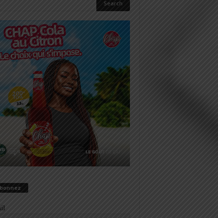
abonnez
il