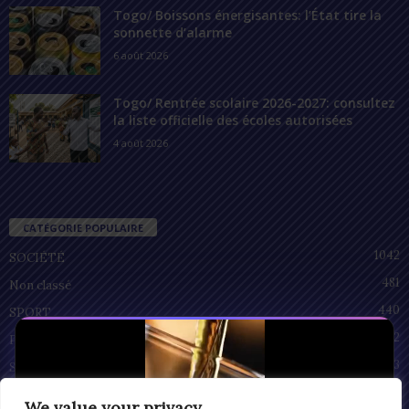
Togo/ Boissons énergisantes: l’État tire la
sonnette d’alarme
6 août 2026
Togo/ Rentrée scolaire 2026-2027: consultez
la liste officielle des écoles autorisées
4 août 2026
CATÉGORIE POPULAIRE
1042
SOCIÉTÉ
481
Non classé
440
SPORT
212
POLITIQUE
93
SANTÉ
55
ECONOMIE
We value your privacy