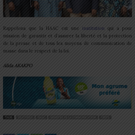
Rappelons que la HAAC est une
institution
qui a pour
mission de garantir et d’assurer la liberté et la protection
de la presse et de tous les moyens de communication de
masse dans le respect de la loi.
Alida AKAKPO
TAGS
FEATURED
HAAC
MINISTRE DE LA COMMUNICATION
VISITE