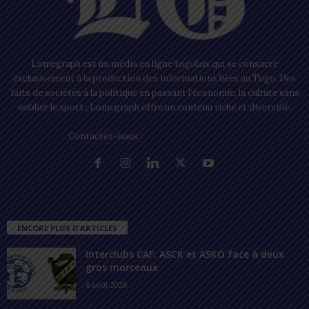
Lomegraph est un média en ligne togolais qui se consacre
exclusivement à la production des informations liées au Togo. Des
faits de sociétés à la politique en passant l’économie, la culture sans
oublier le sport ; Lomegraph offre un contenu riche et diversifié.
Contactez-nous:
contact@lomegraph.tg
ENCORE PLUS D'ARTICLES
Interclubs CAF: ASCK et ASKO face à deux
gros morceaux
6 août 2026