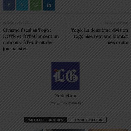
Article précédent
Article suivant
Civisme fiscal au Togo :
Togo: La deuxième division
L’OTR et l’OTM lancent un
togolaise reprend bientôt
concours à l’endroit des
ses droits
journalistes
Redaction
https://lomegraph.tg/
ARTICLES CONNEXES
PLUS DE L'AUTEUR