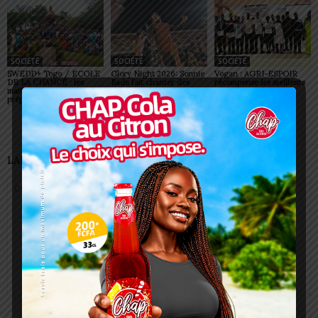
SOCIÉTÉ
SOCIÉTÉ
SOCIÉTÉ
SWEDD+ Togo / ECOLE
Glory Night 2026: Sonnie
Vogan : AGRI-ESPOIR
DE LA CHANCE : les
Badu fait chanter des
récompense les meilleurs
maitres-artisans se
milliers de personnes à
talents
préparent à transmettre
Lomé
LAISSER UN COMMENTAIRE