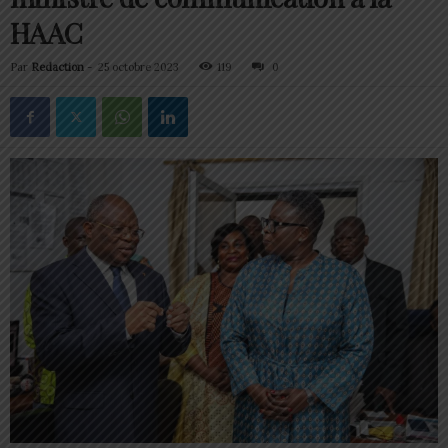
HAAC
Par
Redaction
-
25 octobre 2023
119
0