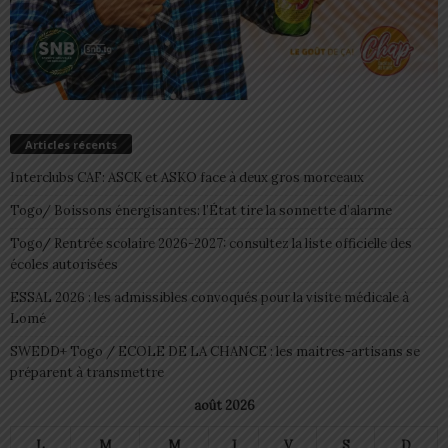
Articles récents
Interclubs CAF: ASCK et ASKO face à deux gros morceaux
Togo/ Boissons énergisantes: l’État tire la sonnette d’alarme
Togo/ Rentrée scolaire 2026-2027: consultez la liste officielle des
écoles autorisées
ESSAL 2026 : les admissibles convoqués pour la visite médicale à
Lomé
SWEDD+ Togo / ECOLE DE LA CHANCE : les maitres-artisans se
préparent à transmettre
août 2026
L
M
M
J
V
S
D