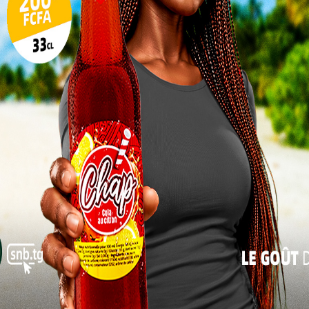
e de la CCI-TOGO, la présence de cette mission
17
et internationales au Togo revêt une importance
24
veloppement industriel durable de notre pays. Elle
 dans une vision commune dont la portée est la
31
on des économies d’énergies, l’amélioration des
« Juil
de nouvelles chaines de valeur.