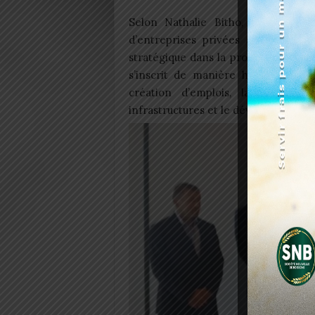
Selon Nathalie Bitho, président
d’entreprises privées allemandes 
stratégique dans la promotion du dé
s’inscrit de manière harmonieuse
création d’emplois, la réalisati
infrastructures et le développement 