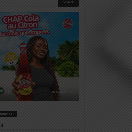
abonnez
il