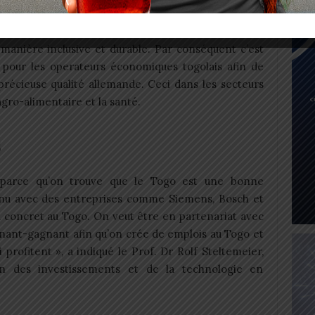
ectifs nobles s’accordent parfaitement avec les
manière inclusive et durable. Par conséquent c’est
r pour les operateurs économiques togolais afin de
u précieuse qualité allemande. Ceci dans les secteurs
agro-alimentaire et la santé.
s
 parce qu’on trouve que le Togo est une bonne
enu avec des entreprises comme Siemens, Bosch et
du concret au Togo. On veut être en partenariat avec
agnant-gagnant afin qu’on crée de emplois au Togo et
 profitent », a indiqué le Prof. Dr Rolf Steltemeier,
n des investissements et de la technologie en