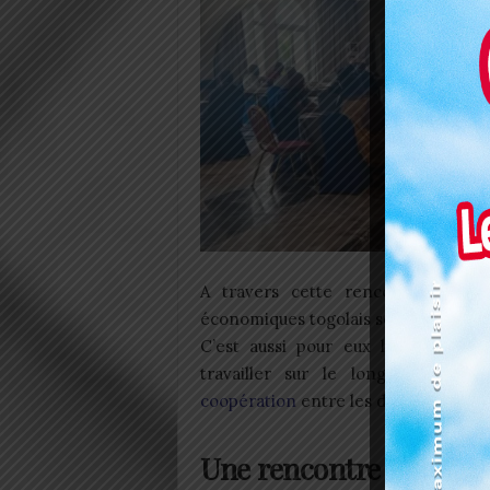
A travers cette rencontre B to 
économiques togolais sont principal
C’est aussi pour eux l’occasion pr
travailler sur le long terme. Il
coopération
entre les deux nations.
Une rencontre B to B p