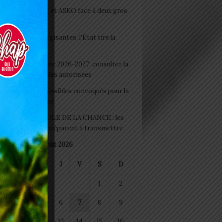
clubs CAF: ASCK et ASKO face à deux gros
eaux
 Boissons énergisantes: l’État tire la
tte d’alarme
 Rentrée scolaire 2026-2027: consultez la
 officielle des écoles autorisées
 2026 : les admissibles convoqués pour la
e médicale à Lomé
D+ Togo / ECOLE DE LA CHANCE : les
es-artisans se préparent à transmettre
août 2026
M
M
J
V
S
D
1
2
4
5
6
7
8
9
11
12
13
14
15
16