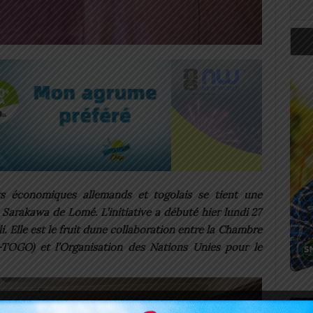
rs économiques allemands et togolais se tient une
 Sarakawa de Lomé. L’initiative a débuté hier lundi 27
 Elle est le fruit dune collaboration entre la Chambre
-TOGO) et l’Organisation des Nations Unies pour le
Art