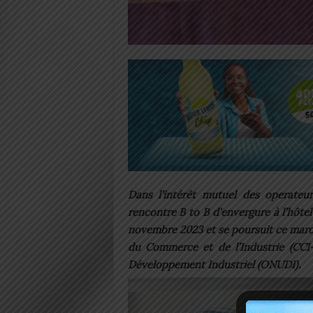
Dans l’intérêt mutuel des operateu
rencontre B to B d’envergure à l’hôtel
novembre 2023 et se poursuit ce mardi.
du Commerce et de l’Industrie (CCI
Développement Industriel (ONUDI).