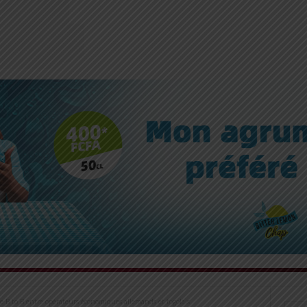
re B to B entre opérateurs économiques allemands et togolais