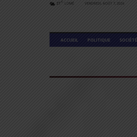
C
LOMÉ
VENDREDI, AOÛT 7, 2026
27
L
ACCUEIL
POLITIQUE
SOCIÉT
O
M
E
G
R
A
P
H