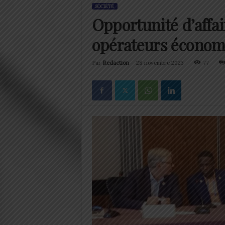
SOCIÉTÉ
Opportunité d’affai
opérateurs économi
Par
Redaction
-
28 novembre 2023
77