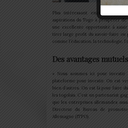
Plus intéressant encore, ces obj
aspirations du Togo à prospérer de 
une excellente opportunité à saisi
tirer large profit du savoir-faire o
comme l’éducation, la technologie, l’
Des avantages mutuel
« Nous sommes ici pour investir
plateforme pour investir. On est v
bien d’autres. On est là pour faire 
les togolais. C’est un partenariat g
que les entreprises allemandes aussi
Directeur du Bureau de promotio
Allemagne (ITPO).