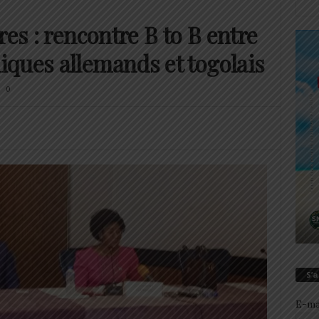
res : rencontre B to B entre
ques allemands et togolais
0
S’
E-ma