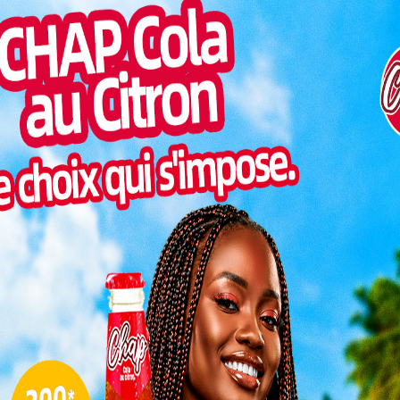
Inter
morc
Togo/
sonne
Togo/
liste
ESSAL
visit
SWED
maitr
B avec la délégation allemande, les opérateurs
ement conviés à conclure d’importants partenariats.
opice de créer des réseaux fiables avec lesquels
L
 s’agit entre autres de renforcer les liens de
3
leine d’opportunités
10