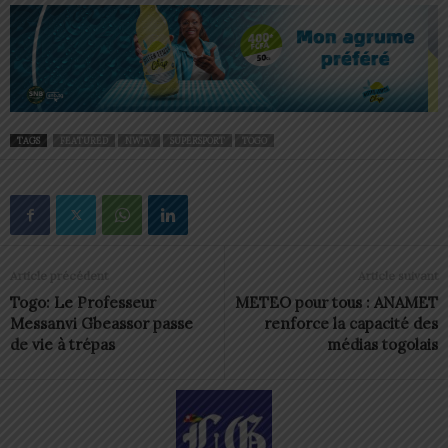
TAGS
FEATURED
NWTV
SUPERSPORT
TOGO
Article précédent
Article suivant
Togo: Le Professeur
METEO pour tous : ANAMET
Messanvi Gbeassor passe
renforce la capacité des
de vie à trépas
médias togolais