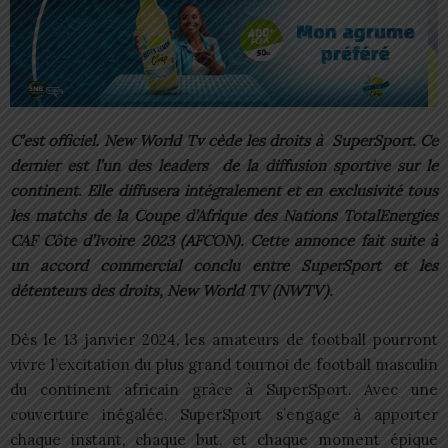
C’est officiel. New World Tv cède les droits à SuperSport. Ce
dernier est l’un des leaders de la diffusion sportive sur le
continent. Elle diffusera intégralement et en exclusivité tous
les matchs de la Coupe d’Afrique des Nations TotalEnergies
CAF Côte d’Ivoire 2023 (AFCON). Cette annonce fait suite à
un accord commercial conclu entre SuperSport et les
détenteurs des droits, New World TV (NWTV).
Dès le 13 janvier 2024, les amateurs de football pourront
vivre l’excitation du plus grand tournoi de football masculin
du continent africain grâce à SuperSport. Avec une
couverture inégalée, SuperSport s’engage à apporter
chaque instant, chaque but, et chaque moment épique