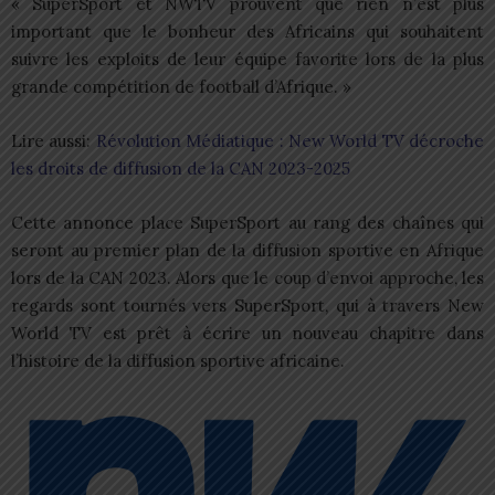
« SuperSport et NWTV prouvent que rien n’est plus
important que le bonheur des Africains qui souhaitent
suivre les exploits de leur équipe favorite lors de la plus
grande compétition de football d’Afrique. »
Lire aussi:
Révolution Médiatique : New World TV décroche
les droits de diffusion de la CAN 2023-2025
Cette annonce place SuperSport au rang des chaînes qui
seront au premier plan de la diffusion sportive en Afrique
lors de la CAN 2023. Alors que le coup d’envoi approche, les
regards sont tournés vers SuperSport, qui à travers New
World TV est prêt à écrire un nouveau chapitre dans
l’histoire de la diffusion sportive africaine.