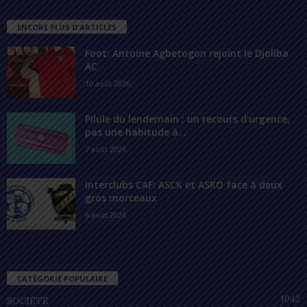
ENCORE PLUS D'ARTICLES
Foot: Antoine Agbetogon rejoint le Djoliba
AC
10 août 2026
Pilule du lendemain : un recours d’urgence,
pas une habitude à...
7 août 2026
Interclubs CAF: ASCK et ASKO face à deux
gros morceaux
6 août 2026
CATÉGORIE POPULAIRE
1042
SOCIÉTÉ