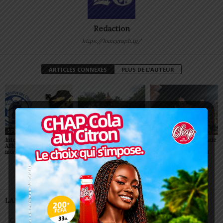
Redaction
https://lomegraph.tg/
ARTICLES CONNEXES
PLUS DE L'AUTEUR
SPORT
SOCIÉTÉ
SOCIÉTÉ
Interclubs CAF: ASCK et
SWEDD+ Togo / ECOLE
Glory Night 2026: Sonnie
ASKO face à deux gros
DE LA CHANCE : les
Badu fait chanter des
morceaux
maitres-artisans se
milliers de personnes à
préparent à transmettre
Lomé
LAISSER UN COMMENTAIRE