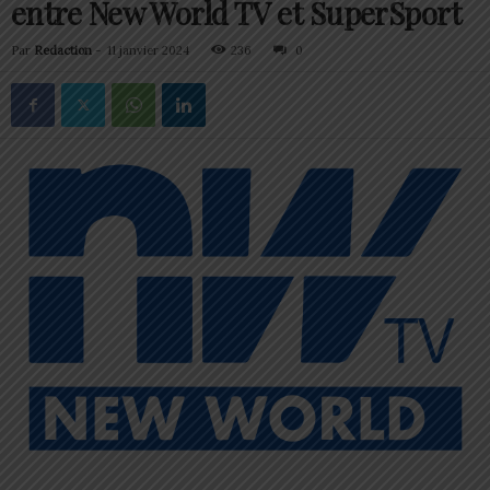
entre New World TV et SuperSport
Par
Redaction
-
11 janvier 2024
236
0