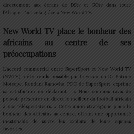
directement aux écrans de DStv et GOtv dans toute
l’Afrique. Tout cela grâce à New World TV.
New World TV place le bonheur des
africains au centre de ses
préoccupations
L’accord commercial entre SuperSport et New World TV
(NWTV) a été rendu possible par la vision du Dr Patrice
Motsepe. Rendani Ramovha, PDG de SuperSport, exprime
sa satisfaction en déclarant : « Nous sommes ravis de
pouvoir présenter en direct le meilleur du football africain
à nos téléspectateurs. » Cette union stratégique place le
bonheur des Africains au centre, offrant une opportunité
inestimable de suivre les exploits de leurs équipes
favorites.