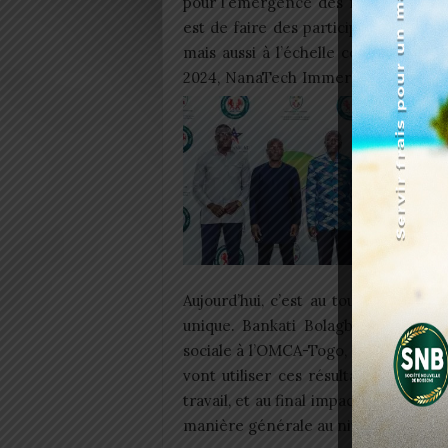
pour l’émergence des femmes entrep
est de faire des participantes des f
mais aussi à l’échelle continentale,
2024, NanaTech Immersion a déjà p
Aujourd’hui, c’est au tour des fem
unique. Bankati Bolagbédé David, 
sociale à l’OMCA-Togo, a souligné l’
vont utiliser ces résultats pour amé
travail, et au final impacter leurs 
manière générale au niveau national.