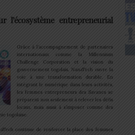
r l’écosystème entrepreneurial
Grâce à l’accompagnement de partenaires
internationaux comme la Millennium
Challenge Corporation et la vision du
gouvernement togolais, NanaTech ouvre la
voie à une transformation durable. En
intégrant le numérique dans leurs activités,
les femmes entrepreneurs des Savanes se
préparent non seulement à relever les défis
locaux, mais aussi à s’imposer comme des
ie togolaise.
naTech continue de renforcer la place des femmes