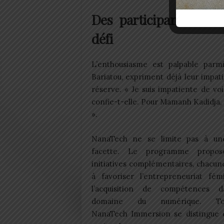
Des participantes enth
défi
L’enthousiasme est palpable parm
Bariatou, expriment déjà leur impa
réserve. « Je suis impatiente de v
confie-t-elle. Pour Mamanh Kadidja,
».
NanaTech ne se limite pas à un
facette. Le programme propos
initiatives complémentaires, chacun
à favoriser l’entrepreneuriat fém
l’acquisition de compétences 
domaine du numérique. Tout
NanaTech Immersion se distingue c