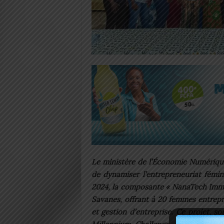
Le ministère de l’Économie Numériqu
de dynamiser l’entrepreneuriat fémi
2024, la composante « NanaTech Immer
Savanes, offrant à 20 femmes entrepr
et gestion d’entreprise. Ce projet, s