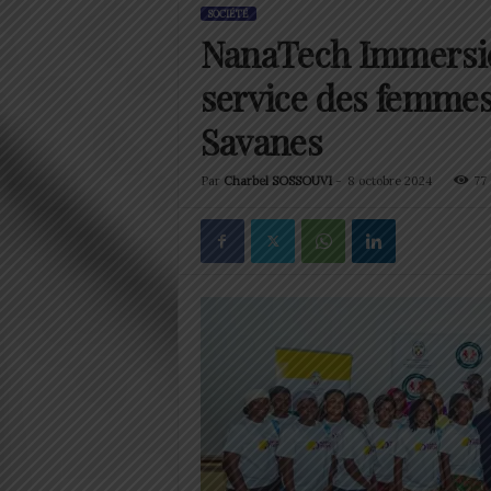
SOCIÉTÉ
NanaTech Immersio
service des femmes
Savanes
Par
Charbel SOSSOUVI
-
8 octobre 2024
77