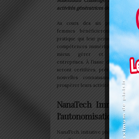
Millennium Challenge Account – To
activités génératrices de revenus à tra
Au cours des six prochains jou
femmes bénéficieront d’un pro
pratique qui leur permettra d’acqu
compétences numériques essentiell
mieux gérer et développer
entreprises. À l’issue de la formatio
seront certifiées, prêtes à appliqu
nouvelles connaissances afin d
prospérer leurs activités et impact
NanaTech Immersion, 
l’autonomisation des 
NanaTech, initiative phare du
gouve