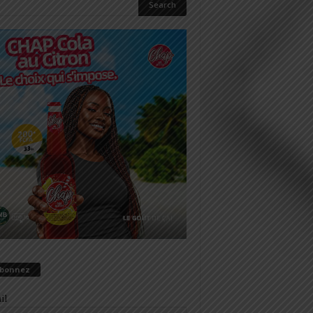
abonnez
il