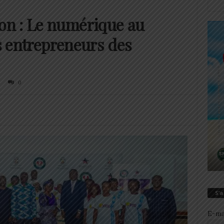
n : Le numérique au
 entrepreneurs des
0
S’
E-ma