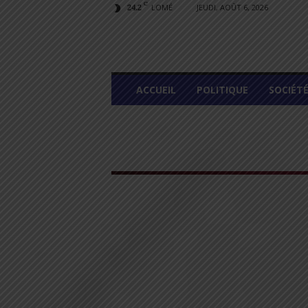
C
LOMÉ
JEUDI, AOÛT 6, 2026
24.2
L
ACCUEIL
POLITIQUE
SOCIÉT
O
M
E
G
R
A
P
H