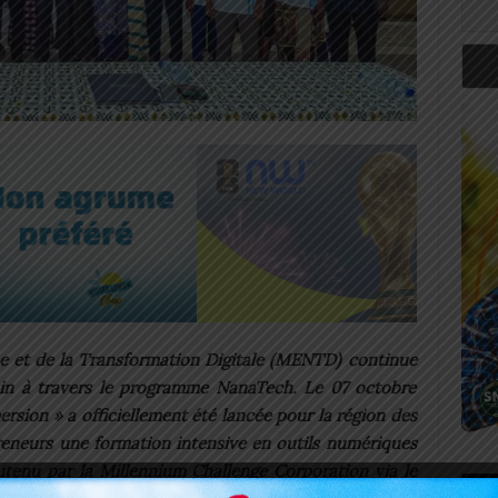
e et de la Transformation Digitale (MENTD) continue
nin à travers le programme NanaTech. Le 07 octobre
sion » a officiellement été lancée pour la région des
eneurs une formation intensive en outils numériques
outenu par la Millennium Challenge Corporation via le
Art