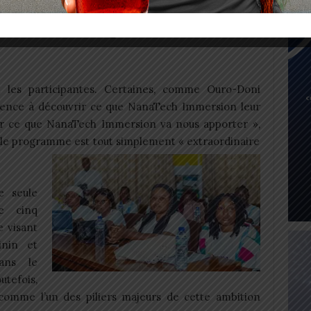
ousiastes et prêtes à relever le
i les participantes. Certaines, comme Ouro-Doni
tience à découvrir ce que NanaTech Immersion leur
oir ce que NanaTech Immersion va nous apporter »,
 le programme est tout simplement « extraordinaire
e seule
e cinq
e visant
inin et
dans le
efois,
omme l’un des piliers majeurs de cette ambition