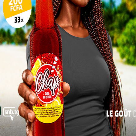
reneurs dans le secteur du numérique. L’objectif
igures de proue, non seulement sur le plan national,
17
 voire internationale. Depuis son lancement en juin
24
ermis à 110
femmes du Grand Lomé, de la Kara, des
Plateaux-Est, de la région Centrale et
31
Maritime de transformer leurs entreprises
« Juil
en intégrant des outils numériques dans
leur gestion quotidienne.
Lire aussi:
Togo Vs Algérie: Les prix des
tickets d&rsquo;entrée
mes des Savanes de bénéficier de cette opportunité
Directeur de la performance environnementale et
importance de cette formation en déclarant : « Elles
liorer leurs activités génératrices de revenus, leur
communautés au niveau de la région des Savanes, et de
 »