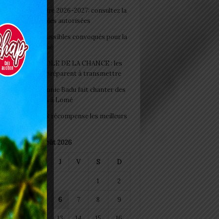
 Rentrée scolaire 2026-2027: consultez la
 officielle des écoles autorisées
 2026 : les admissibles convoqués pour la
e médicale à Lomé
D+ Togo / ECOLE DE LA CHANCE : les
es-artisans se préparent à transmettre
 Night 2026: Sonnie Badu fait chanter des
ers de personnes à Lomé
 : AGRI-ESPOIR récompense les meilleurs
ts
août 2026
M
M
J
V
S
D
1
2
4
5
6
7
8
9
11
12
13
14
15
16