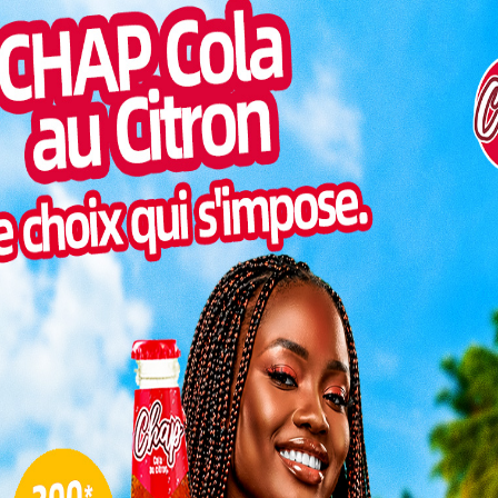
go (OMCA), vise à renforcer la compétitivité des
Togo/
vers les technologies digitales.
liste
rs, ces
ESSAL
visit
gramme
érir des
SWED
es pour
maitr
 leurs
Glory
n, elles
milli
er leurs
Vogan
e faire
talen
er positivement leurs communautés.
une initiative ambitieuse pour
L
femmes
3
rnement
togolais, sous la houlette du MENTD, œuvre
10