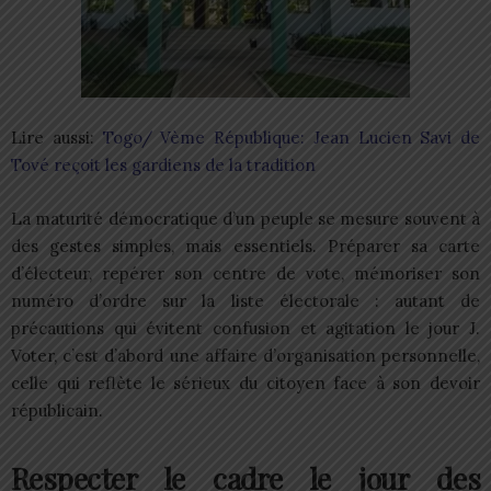
Lire aussi:
Togo/ Vème République: Jean Lucien Savi de
Tové reçoit les gardiens de la tradition
La maturité démocratique d’un peuple se mesure souvent à
des gestes simples, mais essentiels. Préparer sa carte
d’électeur, repérer son centre de vote, mémoriser son
numéro d’ordre sur la liste électorale : autant de
précautions qui évitent confusion et agitation le jour J.
Voter, c’est d’abord une affaire d’organisation personnelle,
celle qui reflète le sérieux du citoyen face à son devoir
républicain.
Respecter le cadre le jour des