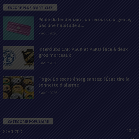
ENCORE PLUS D'ARTICLES
Pilule du lendemain : un recours d’urgence,
pas une habitude à...
7 août 2026
Interclubs CAF: ASCK et ASKO face à deux
gros morceaux
6 août 2026
Togo/ Boissons énergisantes: l’État tire la
sonnette d’alarme
6 août 2026
CATÉGORIE POPULAIRE
1042
SOCIÉTÉ