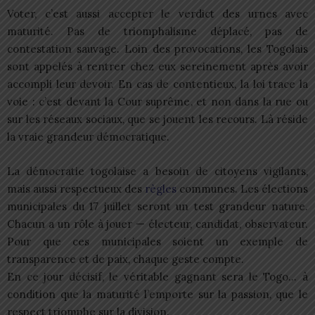
Voter, c’est aussi accepter le verdict des urnes avec
maturité. Pas de triomphalisme déplacé, pas de
contestation sauvage. Loin des provocations, les Togolais
sont appelés à rentrer chez eux sereinement après avoir
accompli leur devoir. En cas de contentieux, la loi trace la
voie : c’est devant la Cour suprême, et non dans la rue ou
sur les réseaux sociaux, que se jouent les recours. Là réside
la vraie grandeur démocratique.
La démocratie togolaise a besoin de citoyens vigilants,
mais aussi respectueux des
règles
communes. Les élections
municipales du 17 juillet seront un test grandeur nature.
Chacun a un rôle à jouer — électeur, candidat, observateur.
Pour que ces municipales soient un exemple de
transparence et de paix, chaque geste compte.
En ce jour décisif, le véritable gagnant sera le Togo… à
condition que la maturité l’emporte sur la passion, que le
respect triomphe sur la division.