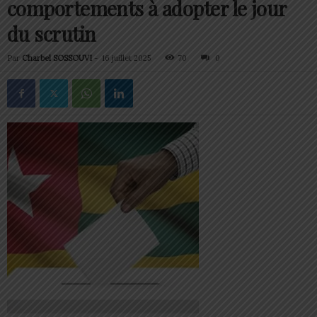
comportements à adopter le jour
du scrutin
Par
Charbel SOSSOUVI
-
16 juillet 2025
70
0