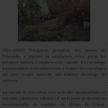
Ouro-GANDI Tchagneni, président des jeunes de
Tchaoudjo, a exprimé sa satisfaction d’être parmi les
premiers visiteurs à explorer cette cascade. Il a encouragé
les journalistes et les influenceurs à réaliser des reportages
sur cette beauté naturelle, afin d’attirer davantage de
visiteurs.
La cascade de Souroukou, avec sa beauté époustouflante et
son riche patrimoine culturel, est sur le point de devenir un
incontournable du tourisme en Afrique de l’Ouest.