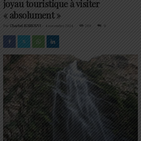
joyau touristique à visiter
« absolument »
Par
Charbel SOSSOUVI
-
4 novembre 2024
209
0