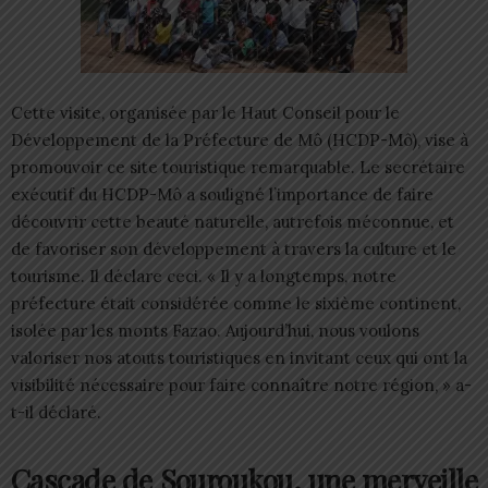
Cette visite, organisée par le Haut Conseil pour le
Développement de la Préfecture de Mô (HCDP-Mô), vise à
promouvoir ce site touristique remarquable. Le secrétaire
exécutif du HCDP-Mô a souligné l’importance de faire
découvrir cette beauté naturelle, autrefois méconnue, et
de favoriser son développement à travers la culture et le
tourisme. Il déclare ceci. « Il y a longtemps, notre
préfecture était considérée comme le sixième continent,
isolée par les monts Fazao. Aujourd’hui, nous voulons
valoriser nos atouts touristiques en invitant ceux qui ont la
visibilité nécessaire pour faire connaître notre région, » a-
t-il déclaré.
Cascade de Souroukou, une merveille