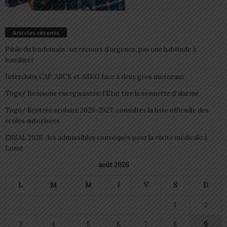
Articles récents
Pilule du lendemain : un recours d’urgence, pas une habitude à
banaliser
Interclubs CAF: ASCK et ASKO face à deux gros morceaux
Togo/ Boissons énergisantes: l’État tire la sonnette d’alarme
Togo/ Rentrée scolaire 2026-2027: consultez la liste officielle des
écoles autorisées
ESSAL 2026 : les admissibles convoqués pour la visite médicale à
Lomé
août 2026
L
M
M
J
V
S
D
1
2
3
4
5
6
7
8
9