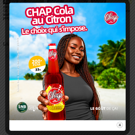
SOCIÉTÉ
SOCIÉTÉ
SOCIÉTÉ
SWEDD+ Togo / ECOLE
Glory Night 2026: Sonnie
Vogan : AGRI-ESPOIR
DE LA CHANCE : les
Badu fait chanter des
récompense les meilleurs
maitres-artisans se
milliers de personnes à
talents
préparent à transmettre
Lomé
LAISSER UN COMMENTAIRE