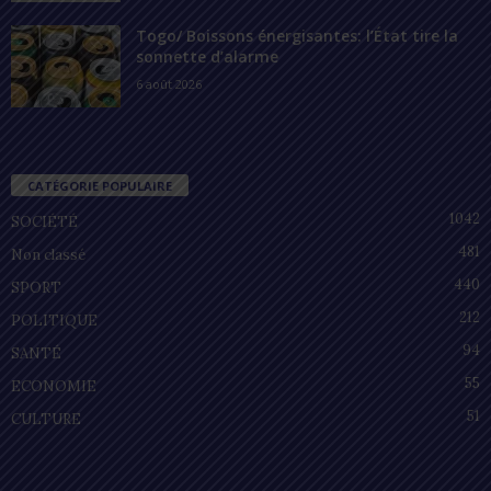
Togo/ Boissons énergisantes: l’État tire la
sonnette d’alarme
6 août 2026
CATÉGORIE POPULAIRE
1042
SOCIÉTÉ
481
Non classé
440
SPORT
212
POLITIQUE
94
SANTÉ
55
ECONOMIE
51
CULTURE