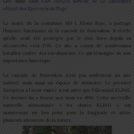
Lire aussi:
Elim CAN 2025/J5 &#038; J6: Le calendrier
officiel des Eperviers du Togo
Le maire de la commune Mô 1, Kloun Baye, a partagé
l’histoire fascinante de la cascade de Souroukou. Il révèle
qu’elle avait été protégée par le clan Baro depuis sa
découverte vers 1745. Ce site a connu de nombreuses
batailles contre des envahisseurs. Ce qui témoigne de son
importance historique.
La cascade de Souroukou n’est pas seulement un site
naturel, mais aussi un espace de mémoire. Le premier
Européen à l’avoir visitée n’est autre que l’Allemand KLING.
Ce dernier lui a donné son nom en 1890. Cette merveille
naturelle, surnommée « les chutes KLING », est
maintenant un lieu prisé pour la baignade et attire
plusieurs amoureux de la nature.