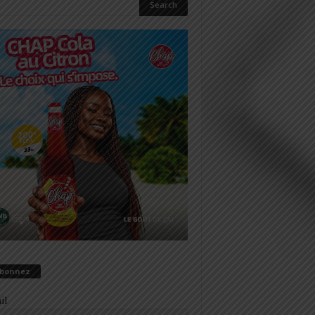
abonnez
il