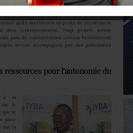
 digital: les stratégies pour réussir sont dévoilées
noncé qu’il y aura bientôt un projet de recrutement
à dans l’entrepreneuriat. Vingt projets seront
rain, puis dix entrepreneurs retenus bénéficieront
 projets seront accompagnés par des partenaires
s ressources pour l’autonomie du
t à la
 sur le
 que le
n place
 par la