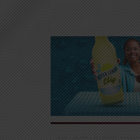
Accueil
Non classé
Kara/ IYBA-SEED: La commune de