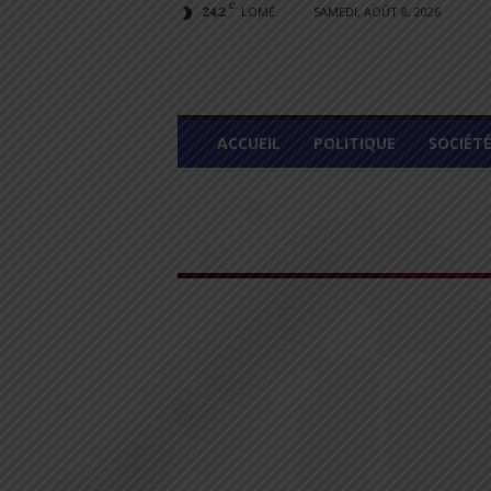
C
LOMÉ
SAMEDI, AOÛT 8, 2026
24.2
L
ACCUEIL
POLITIQUE
SOCIÉT
O
M
E
G
R
A
P
H