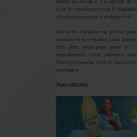
mairie de Kozah 1. « L’objectif de 
c’est de coordonner tout le dispositif
à l’entrepreneuriat », souligne-t-il.
Une série d’actions est prévue pour
ressources nécessaires à son auton
d’un plan stratégique pour le c
opérationnel. Cette initiative s’
l’Entrepreneuriat 2025 et vise à cr
togolaises.
Plaki SIMLIWA