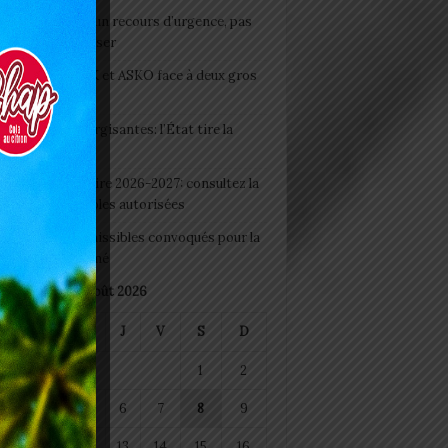
e du lendemain : un recours d’urgence, pas
abitude à banaliser
clubs CAF: ASCK et ASKO face à deux gros
eaux
 Boissons énergisantes: l’État tire la
tte d’alarme
 Rentrée scolaire 2026-2027: consultez la
 officielle des écoles autorisées
 2026 : les admissibles convoqués pour la
e médicale à Lomé
août 2026
M
M
J
V
S
D
1
2
4
5
6
7
8
9
11
12
13
14
15
16