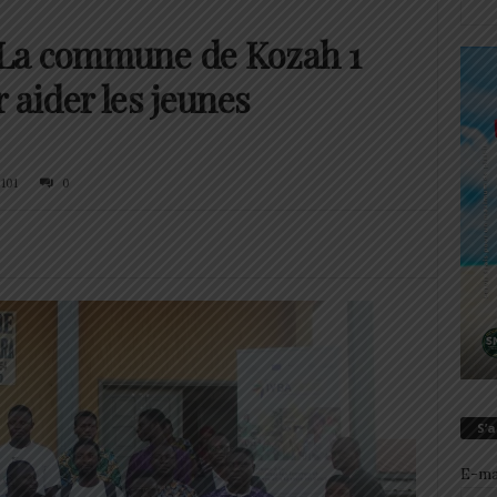
La commune de Kozah 1
 aider les jeunes
101
0
S’
E-ma