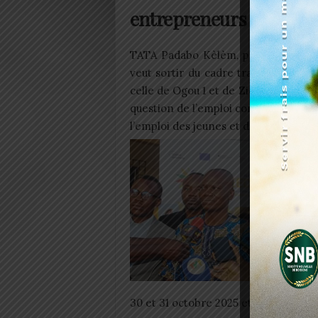
entrepreneurs
TATA Padabo Kèlèm, président du c
veut sortir du cadre traditionnel d
celle de Ogou 1 et de Zio 1, appuyée
question de l’emploi comme une des
l’emploi des jeunes et des femmes », 
30 et 31 octobre 2025 et fonctionne s