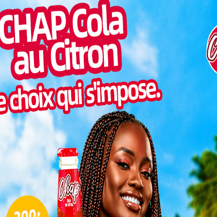
Pilul
Communal de Concertation des Acteurs d’Appui à
une h
 conférence de presse le lundi 24 novembre 2025 à la
e marque la phase pilote du Projet d’Appui au
Inter
morc
imo Demandeurs d’Emploi sur l’Auto-Emploi (PARC
Togo/
sonne
 par le
Togo/
e cadre
liste
eurs de
ESSAL
est de
visit
appui à
’emploi
t IYBA-
L
inq
agences
européennes (Expertise France, Enabel,
l’entrepreneuriat dans cinq pays africains.
3
pour coordonner l’appui aux
10