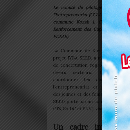
Le comité de pilotage du Cadre 
l’Entrepreneuriat (CCAAE) a tenu une
commune Kozah 1. Cette rencontr
Renforcement des Capacités des Pr
PDEAE).
La Commune de Kozah 1, appuyée
projet IYBA-SEED, a mis en place c
de concertation regroupant 25 act
divers secteurs. L’objectif 
coordonner les dispositifs d’
l’entrepreneuriat et promouvoir l
des jeunes et des femmes. Le proje
SEED, porté par un consortium de c
GIZ, SAIDC et SNV), vise à renforcer 
Un cadre innovant 