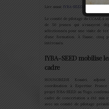
Lire aussi:
IYBA-SEED/ Entrepreneuriat
Le comité de pilotage du CCAAE à an
de 50 jeunes qui s’essayent déj
sélectionnés pour une visite de ter
d’une formation. À l’issue, cinq
intéressés.
IYBA-SEED mobilise le
cadre
HOUNGBEDJI Kossivi, adjoin
coordination à Expertise France
projet IYBA-SEED au Togo, confirme
cadre de concertation a été mis e
avec un comité de pilotage présidé