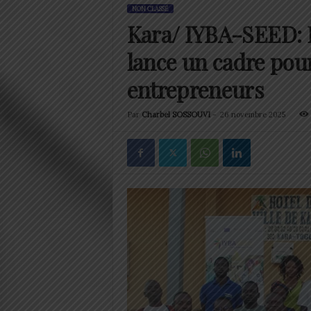
NON CLASSÉ
Kara/ IYBA-SEED: 
lance un cadre pour
entrepreneurs
Par
Charbel SOSSOUVI
-
26 novembre 2025