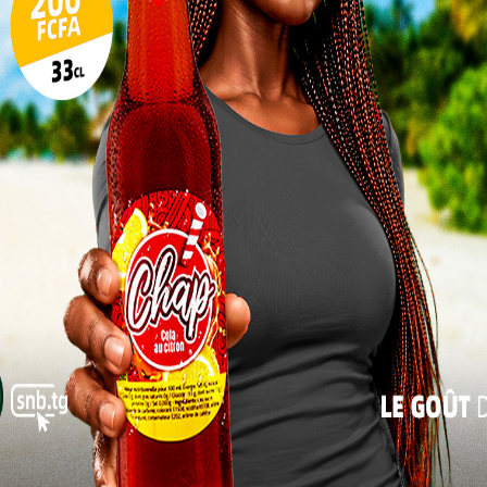
17
24
omité de pilotage du CCAAE, explique que Kozah 1
es missions d’une mairie. « La commune de Kozah 1,
31
s par Expertise France, veulent prendre en compte la
« Juil
 prérogatives des communes à faire la promotion de
précise-t-il.
Le comité de pilotage a pour mission
d’écouter les jeunes, d’observer leurs
initiatives et de créer une synergie d’action
pour les accompagner. Il reçoit les
doléances, identifie les entrepreneurs,
analyse les échecs pour comprendre ce qui
a manqué et noue des partenariats
stratégiques. Le CCAAE a été instauré les
elon des principes d’inclusivité.