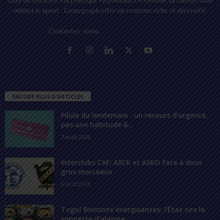
faits de sociétés à la politique en passant l’économie, la culture sans
oublier le sport ; Lomegraph offre un contenu riche et diversifié.
Contactez-nous:
contact@lomegraph.tg
ENCORE PLUS D'ARTICLES
Pilule du lendemain : un recours d’urgence,
pas une habitude à...
7 août 2026
Interclubs CAF: ASCK et ASKO face à deux
gros morceaux
6 août 2026
Togo/ Boissons énergisantes: l’État tire la
sonnette d’alarme