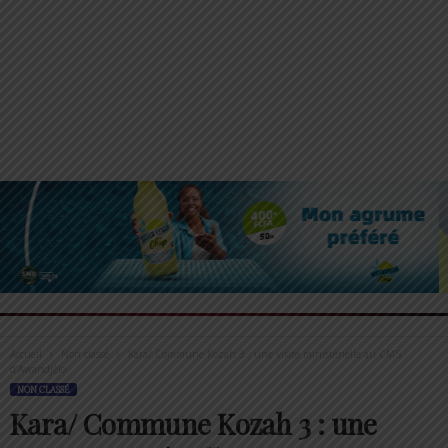
Accueil
Non classé
Kara/ Commune Kozah 3 : une visite ministérielle au CMS
d’Awandjélo
NON CLASSÉ
Kara/ Commune Kozah 3 : une