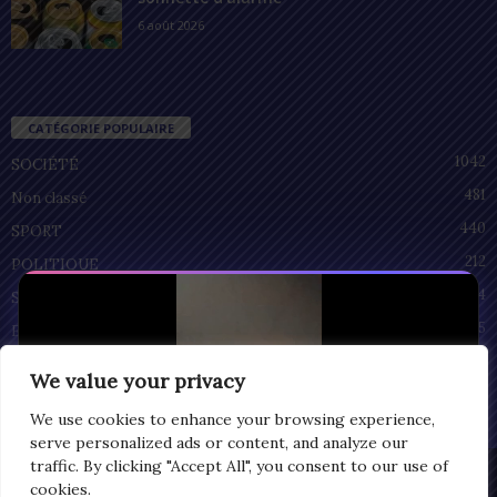
6 août 2026
CATÉGORIE POPULAIRE
1042
SOCIÉTÉ
481
Non classé
440
SPORT
212
POLITIQUE
94
SANTÉ
55
ECONOMIE
51
CULTURE
We value your privacy
We use cookies to enhance your browsing experience,
serve personalized ads or content, and analyze our
traffic. By clicking "Accept All", you consent to our use of
Privacy
cookies.