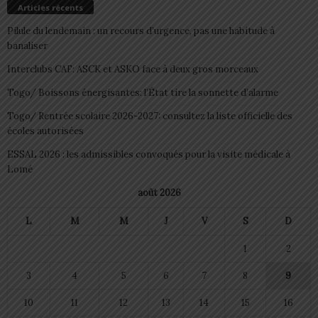
Articles récents
Pilule du lendemain : un recours d’urgence, pas une habitude à
banaliser
Interclubs CAF: ASCK et ASKO face à deux gros morceaux
Togo/ Boissons énergisantes: l’État tire la sonnette d’alarme
Togo/ Rentrée scolaire 2026-2027: consultez la liste officielle des
écoles autorisées
ESSAL 2026 : les admissibles convoqués pour la visite médicale à
Lomé
août 2026
L
M
M
J
V
S
D
1
2
3
4
5
6
7
8
9
10
11
12
13
14
15
16