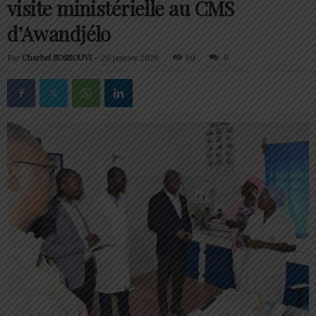
visite ministérielle au CMS
d’Awandjélo
Par
Charbel SOSSOUVI
-
26 janvier 2026
90
0