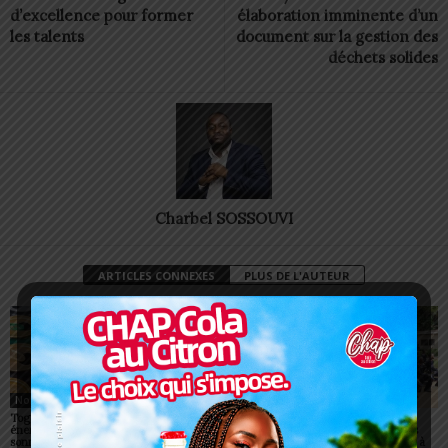
d’excellence pour former
élaboration imminente d’un
les talents
document sur la gestion des
déchets solides
Charbel SOSSOUVI
ARTICLES CONNEXES
PLUS DE L'AUTEUR
Non classé
Non classé
Non classé
Togo/ Boissons
Togo/ Rentrée scolaire
ESSAL 2026 : les
énergisantes: l’État tire la
2026-2027: consultez la
admissibles convoqués
sonnette d’alarme
liste officielle des écoles
pour la visite médicale à