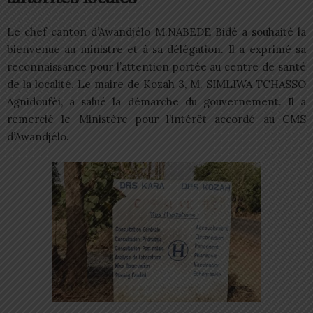
Le chef canton d’Awandjélo M.NABEDE Bidé a souhaité la
bienvenue au ministre et à sa délégation. Il a exprimé sa
reconnaissance pour l’attention portée au centre de santé
de la localité. Le maire de Kozah 3, M. SIMLIWA TCHASSO
Agnidoufèi, a salué la démarche du gouvernement. Il a
remercié le Ministère pour l’intérêt accordé au CMS
d’Awandjélo.