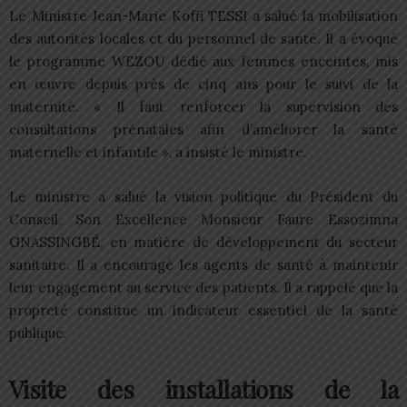
Le Ministre Jean-Marie Koffi TESSI a salué la mobilisation
des autorités locales et du personnel de santé. Il a évoqué
le programme WEZOU dédié aux femmes enceintes, mis
en œuvre depuis près de cinq ans pour le suivi de la
maternité. « Il faut renforcer la supervision des
consultations prénatales afin d’améliorer la santé
maternelle et infantile », a insisté le ministre.
Le ministre a salué la vision politique du Président du
Conseil, Son Excellence Monsieur Faure Essozimna
GNASSINGBÉ, en matière de développement du secteur
sanitaire. Il a encouragé les agents de santé à maintenir
leur engagement au service des patients. Il a rappelé que la
propreté constitue un indicateur essentiel de la santé
publique.
Visite des installations de la