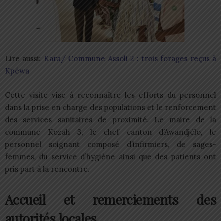
Lire aussi:
Kara/ Commune Assoli 2 : trois forages reçus à
Kpéwa
Cette visite vise à reconnaître les efforts du personnel
dans la prise en charge des populations et le renforcement
des services sanitaires de proximité. Le maire de la
commune Kozah 3, le chef canton d’Awandjélo, le
personnel soignant composé d’infirmiers, de sages-
femmes, du service d’hygiène ainsi que des patients ont
pris part à la rencontre.
Accueil et remerciements des
autorités locales