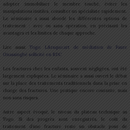
adopter :immobiliser le membre touché, éviter les
manipulations inutiles, consulter un spécialiste rapidement.
Le séminaire a aussi abordé les différentes options de
traitement : avec ou sans opération, en précisant les
avantages et les limites de chaque approche.
Lire aussi:
Togo: L&rsquo;art de médiation de Faure
Gnassingbé sollicité en RDC
Les fractures chez les enfants, souvent négligées, ont été
largement expliquées. Le séminaire a aussi ouvert le débat
sur la place des traitements traditionnels dans la prise en
charge des fractures. Une pratique encore courante, mais
non sans risques.
Autre aspect évoqué, le niveau du plateau technique au
Togo. Si des progrès sont enregistrés, le coût du
traitement d’une fracture reste un obstacle pour de