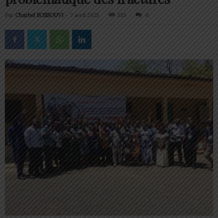
Par
Charbel SOSSOUVI
-
7 avril 2025
333
0