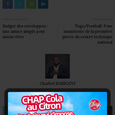
Article précédent
Article suivant
Budget des enveloppes :
Togo/Football: Pose
une astuce simple pour
imminente de la première
mieux vivre
pierre du centre technique
national
Charbel SOSSOUVI
ARTICLES CONNEXES
PLUS DE L'AUTEUR