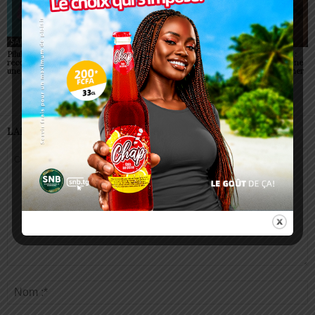
SANTÉ
SANTÉ
SANTÉ
Pilule du lendemain : un
Togo : 525 places ouvertes
Conjonctivites (Apollo) :
recours d’urgence, pas
dans les écoles de santé
non, un simple regard ne
une habitude à banaliser
peut pas vous contaminer
LAISSER UN COMMENTAIRE