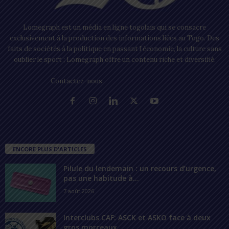
Lomegraph est un média en ligne togolais qui se consacre
exclusivement à la production des informations liées au Togo. Des
faits de sociétés à la politique en passant l’économie, la culture sans
oublier le sport ; Lomegraph offre un contenu riche et diversifié.
Contactez-nous:
contact@lomegraph.tg
ENCORE PLUS D'ARTICLES
Pilule du lendemain : un recours d’urgence,
pas une habitude à...
7 août 2026
Interclubs CAF: ASCK et ASKO face à deux
gros morceaux