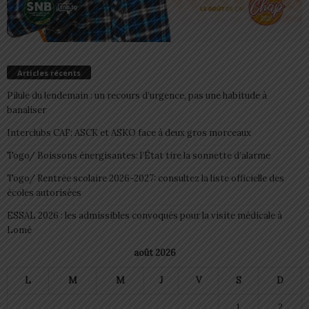
Articles récents
Pilule du lendemain : un recours d’urgence, pas une habitude à
banaliser
Interclubs CAF: ASCK et ASKO face à deux gros morceaux
Togo/ Boissons énergisantes: l’État tire la sonnette d’alarme
Togo/ Rentrée scolaire 2026-2027: consultez la liste officielle des
écoles autorisées
ESSAL 2026 : les admissibles convoqués pour la visite médicale à
Lomé
août 2026
L
M
M
J
V
S
D
1
2