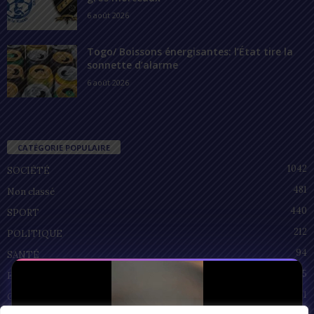
6 août 2026
Togo/ Boissons énergisantes: l’État tire la
sonnette d’alarme
6 août 2026
CATÉGORIE POPULAIRE
1042
SOCIÉTÉ
481
Non classé
440
SPORT
212
POLITIQUE
94
SANTÉ
55
ECONOMIE
51
CULTURE