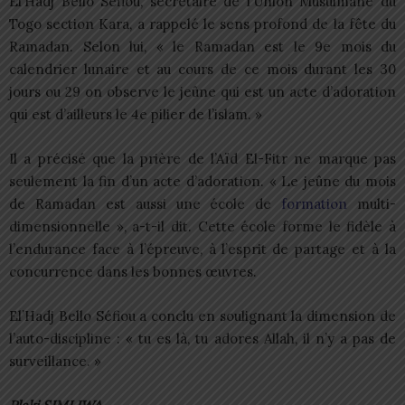
El’Hadj Bello Séfiou, secrétaire de l’Union Musulmane du
Togo section Kara, a rappelé le sens profond de la fête du
Ramadan. Selon lui, « le Ramadan est le 9e mois du
calendrier lunaire et au cours de ce mois durant les 30
jours ou 29 on observe le jeûne qui est un acte d’adoration
qui est d’ailleurs le 4e pilier de l’islam. »
Il a précisé que la prière de l’Aïd El-Fitr ne marque pas
seulement la fin d’un acte d’adoration. « Le jeûne du mois
de Ramadan est aussi une école de
formation
multi-
dimensionnelle », a-t-il dit. Cette école forme le fidèle à
l’endurance face à l’épreuve, à l’esprit de partage et à la
concurrence dans les bonnes œuvres.
El’Hadj Bello Séfiou a conclu en soulignant la dimension de
l’auto-discipline : « tu es là, tu adores Allah, il n’y a pas de
surveillance. »