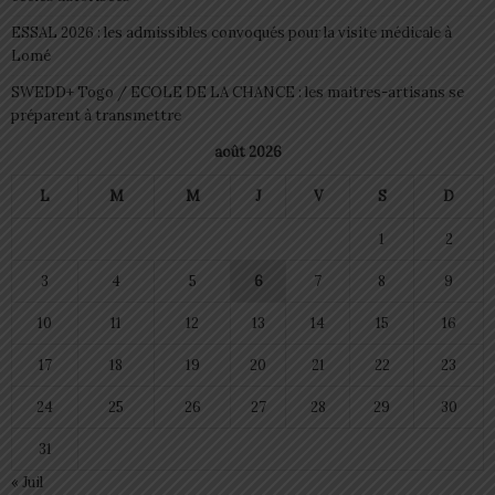
ESSAL 2026 : les admissibles convoqués pour la visite médicale à
Lomé
SWEDD+ Togo / ECOLE DE LA CHANCE : les maitres-artisans se
préparent à transmettre
août 2026
L
M
M
J
V
S
D
1
2
3
4
5
6
7
8
9
10
11
12
13
14
15
16
17
18
19
20
21
22
23
24
25
26
27
28
29
30
31
« Juil