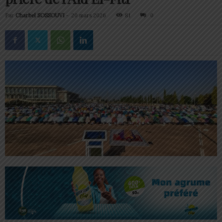
Par
Charbel SOSSOUVI
-
20 mars 2026
81
0