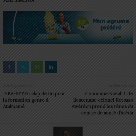
Plaki SIMLIWA
Article précédent
Article suivant
IYBA-SEED : clap de fin pour
Commune Kozah 1 : le
la formation genre à
lieutenant-colonel Kotosso
Atakpamé
Awèréou prend les rênes du
centre de santé d’Atéda