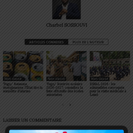
Charbel SOSSOUVI
ARTICLES CONNEXES
PLUS DE L'AUTEUR
Non classé
Non classé
Non classé
Togo/ Boissons
Togo/ Rentrée scolaire
ESSAL 2026 : les
énergisantes: l’État tire la
2026-2027: consultez la
admissibles convoqués
sonnette d’alarme
liste officielle des écoles
pour la visite médicale à
autorisées
Lomé
LAISSER UN COMMENTAIRE