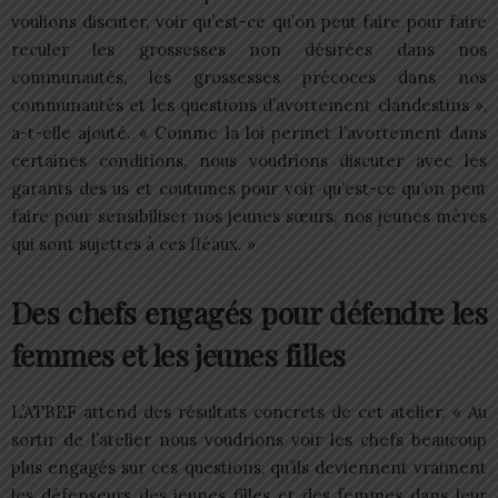
voulions discuter, voir qu’est-ce qu’on peut faire pour faire
reculer les grossesses non désirées dans nos
communautés, les grossesses précoces dans nos
communautés et les questions d’avortement clandestins »,
a-t-elle ajouté. « Comme la loi permet l’avortement dans
certaines conditions, nous voudrions discuter avec les
garants des us et coutumes pour voir qu’est-ce qu’on peut
faire pour sensibiliser nos jeunes sœurs, nos jeunes mères
qui sont sujettes à ces fléaux. »
Des chefs engagés pour défendre les
femmes et les jeunes filles
L’ATBEF attend des résultats concrets de cet atelier. « Au
sortir de l’atelier nous voudrions voir les chefs beaucoup
plus engagés sur ces questions, qu’ils deviennent vraiment
les défenseurs des jeunes filles et des femmes dans leur