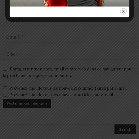
Enregistrer mon nom, email et site web dans ce navigateur pour
la prochaine fois que je commenterai.
Prévenez-moi de tous les nouveaux commentaires par e-mail.
Prévenez-moi de tous les nouveaux articles par e-mail.