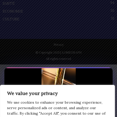
94
SANTÉ
55
ECONOMIE
51
CULTURE
Privacy
© Copyright 2025 | LOMEGRAPH
All rights reserved
We value your privacy
We use cookies to enhance your browsing experience,
serve personalized ads or content, and analyze our
traffic. By clicking "Accept All", you consent to our use of