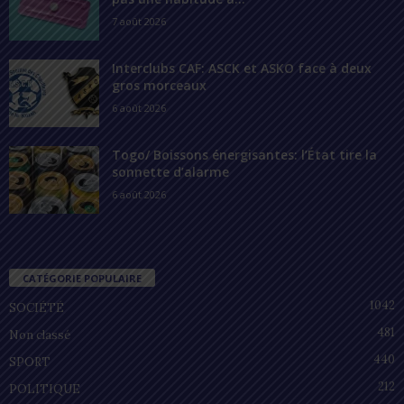
7 août 2026
Interclubs CAF: ASCK et ASKO face à deux
gros morceaux
6 août 2026
Togo/ Boissons énergisantes: l’État tire la
sonnette d’alarme
6 août 2026
CATÉGORIE POPULAIRE
1042
SOCIÉTÉ
481
Non classé
440
SPORT
212
POLITIQUE