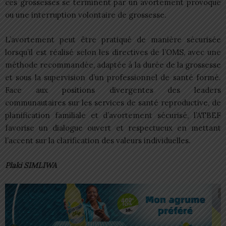
ces grossesses se terminent par un avortement provoqué
ou une interruption volontaire de grossesse.
L’avortement peut être pratiqué de manière sécurisée
lorsqu’il est réalisé selon les directives de l’OMS, avec une
méthode recommandée, adaptée à la durée de la grossesse
et sous la supervision d’un professionnel de santé formé.
Face aux positions divergentes des leaders
communautaires sur les services de santé reproductive, de
planification familiale et d’avortement sécurisé, l’ATBEF
favorise un dialogue ouvert et respectueux en mettant
l’accent sur la clarification des valeurs individuelles.
Plaki SIMLIWA