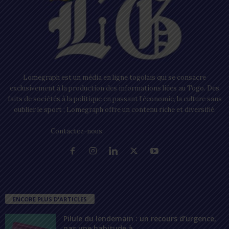
Lomegraph est un média en ligne togolais qui se consacre
exclusivement à la production des informations liées au Togo. Des
faits de sociétés à la politique en passant l’économie, la culture sans
oublier le sport ; Lomegraph offre un contenu riche et diversifié.
Contactez-nous:
contact@lomegraph.tg
ENCORE PLUS D'ARTICLES
Pilule du lendemain : un recours d’urgence,
pas une habitude à...