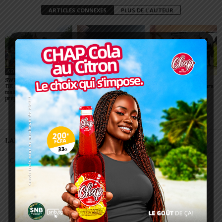
ARTICLES CONNEXES
PLUS DE L'AUTEUR
SOCIÉTÉ
SOCIÉTÉ
SOCIÉTÉ
SWEDD+ Togo / ECOLE
Glory Night 2026: Sonnie
Vogan : AGRI-ESPOIR
DE LA CHANCE : les
Badu fait chanter des
récompense les meilleurs
maitres-artisans se
milliers de personnes à
talents
préparent à transmettre
Lomé
LAISSER UN COMMENTAIRE