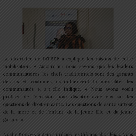
La directrice de l’ATBEF a expliqué les raisons de cette
mobilisation. « Aujourd’hui nous savons que les leaders
communautaires, les chefs traditionnels sont des garants
des us et coutumes, ils influencent la mentalité des
communautés », a-t-elle indiqué. « Nous avons voulu
profiter de l’occasion pour discuter avec eux sur les
questions de droit en santé. Les questions de santé surtout
de la mère et de l’enfant, de la jeune fille et du jeune
garçon. »
Noélie Koevi-Koudam a précisé les thèmes abordés. « Nous