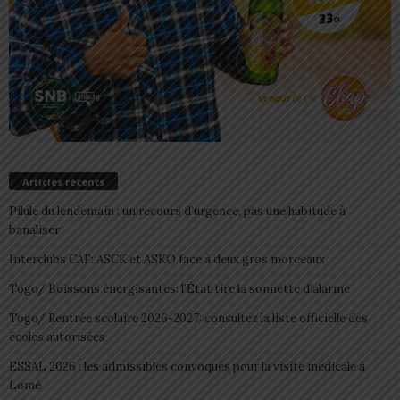
Articles récents
Pilule du lendemain : un recours d’urgence, pas une habitude à
banaliser
Interclubs CAF: ASCK et ASKO face à deux gros morceaux
Togo/ Boissons énergisantes: l’État tire la sonnette d’alarme
Togo/ Rentrée scolaire 2026-2027: consultez la liste officielle des
écoles autorisées
ESSAL 2026 : les admissibles convoqués pour la visite médicale à
Lomé