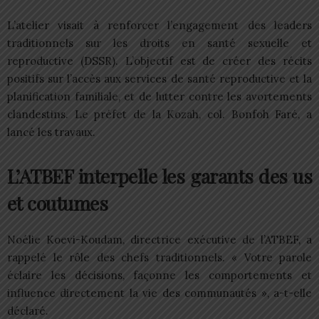
L’atelier visait à renforcer l’engagement des leaders
traditionnels sur les droits en santé sexuelle et
reproductive (DSSR). L’objectif est de créer des récits
positifs sur l’accès aux services de santé reproductive et la
planification familiale, et de lutter contre les avortements
clandestins. Le préfet de la Kozah, col. Bonfoh Faré, a
lancé les travaux.
L’ATBEF interpelle les garants des us
et coutumes
Noélie Koevi-Koudam, directrice exécutive de l’ATBEF, a
rappelé le rôle des chefs traditionnels. « Votre parole
éclaire les décisions, façonne les comportements et
influence directement la vie des communautés », a-t-elle
déclaré.