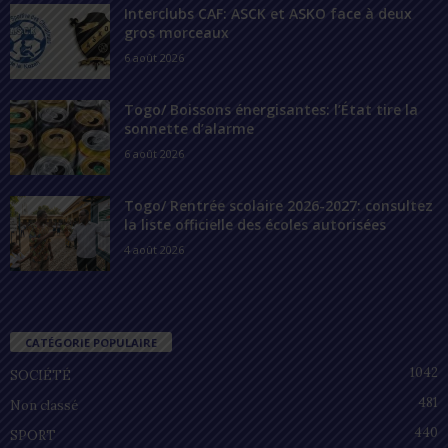
Interclubs CAF: ASCK et ASKO face à deux
gros morceaux
6 août 2026
Togo/ Boissons énergisantes: l’État tire la
sonnette d’alarme
6 août 2026
Togo/ Rentrée scolaire 2026-2027: consultez
la liste officielle des écoles autorisées
4 août 2026
CATÉGORIE POPULAIRE
1042
SOCIÉTÉ
481
Non classé
440
SPORT