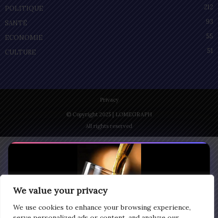
212
POLITIQUE
93
SANTÉ
55
ECONOMIE
51
CULTURE
Privacy
© Copyright 2025 | LOMEGRAPH
All rights reserved
We value your privacy
We use cookies to enhance your browsing experience,
serve personalized ads or content, and analyze our