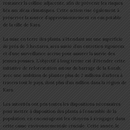
restaurer la colline adjacente, afin de prévenir les risques
liés aux aléas climatiques. Cette action vise également à
préserver la source d’approvisionnement en eau potable
de la ville de Kara.
La mise en terre des plants, s’étendant sur une superficie
de près de 3 hectares, sera suivie d’un entretien rigoureux
et d’une surveillance accrue pour assurer la survie des
jeunes pousses. L’objectif à long terme est d’étendre cette
initiative de reforestation autour du barrage de la Kozah,
avec une ambition de planter plus de 2 millions d’arbres à
travers tout le pays, dont plus d’un million dans la région de
Kara.
Les autorités ont pris toutes les dispositions nécessaires
pour mettre à disposition des plants à l’ensemble de la
population, en encourageant les citoyens à s’engager dans
cette cause environnementale cruciale. Cette année, le