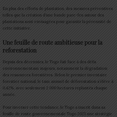
En plus des efforts de plantation, des mesures préventives
telles que la création d’une bande pare-feu autour des
plantations sont envisagées pour garantir la pérennité de
cette initiative.
Une feuille de route ambitieuse pour la
reforestation
Depuis des décennies, le Togo fait face à des défis
environnementaux majeurs, notamment la dégradation
des ressources forestières. Selon le premier inventaire
forestier national, le taux annuel de déforestation s’élève à
0,42%, avec seulement 2 000 hectares replantés chaque
année.
Pour inverser cette tendance, le Togo a inscrit dans sa
feuille de route gouvernementale Togo 2025 une stratégie