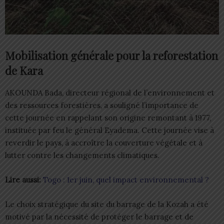
Mobilisation générale pour la reforestation
de Kara
AKOUNDA Bada, directeur régional de l’environnement et
des ressources forestières, a souligné l’importance de
cette journée en rappelant son origine remontant à 1977,
instituée par feu le général Eyadema. Cette journée vise à
reverdir le pays, à accroître la couverture végétale et à
lutter contre les changements climatiques.
Lire aussi:
Togo : 1er juin, quel impact environnemental ?
Le choix stratégique du site du barrage de la Kozah a été
motivé par la nécessité de protéger le barrage et de