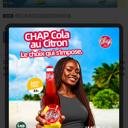
TAGS
ARBRE
JOURNÉE DE L'ARBRE
KARA
Article précédent
Article suivant
UL : questions discutées lors
UL : célébration réussie de
du deuxième conseil
la Journée nationale de
ordinaire de l’année
l’arbre
Redaction
https://lomegraph.tg/