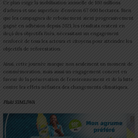
Ce plan exige la mobilisation annuelle de 100 millions
d’arbres et une superficie d’environ 67 000 hectares. Bien
que les campagnes de reboisement aient progressivement
gagné en adhésion depuis 2021, les résultats restent en
deçà des objectifs fixés, nécessitant un engagement
renforcé de tous les acteurs et citoyens pour atteindre les
objectifs de reforestation.
Ainsi, cette journée marque non seulement un moment de
commémoration, mais aussi un engagement concret en
faveur de la préservation de l’environnement et de la lutte
contre les effets néfastes des changements climatiques.
Plaki SIMLIWA