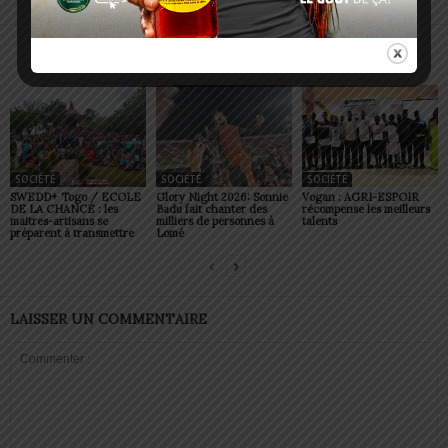
ARTICLES CONNEXES
PLUS DE L'AUTEUR
SOCIÉTÉ
SOCIÉTÉ
SOCIÉTÉ
SWEDD+ Togo / ECOLE
Glory Night 2026: Sonnie
Vogan : AGRI-ESPOIR
DE LA CHANCE : les
Badu fait chanter des
récompense les meilleurs
maitres-artisans se
milliers de personnes à
talents
préparent à transmettre
Lomé
LAISSER UN COMMENTAIRE