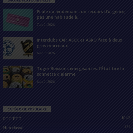
ENCORE PLUS D'ARTICLES
Pilule du lendemain : un recours d’urgence,
pas une habitude à...
7 août 2026
Interclubs CAF: ASCK et ASKO face à deux
gros morceaux
6 août 2026
Togo/ Boissons énergisantes: l’État tire la
sonnette d’alarme
6 août 2026
CATÉGORIE POPULAIRE
1042
SOCIÉTÉ
481
Non classé