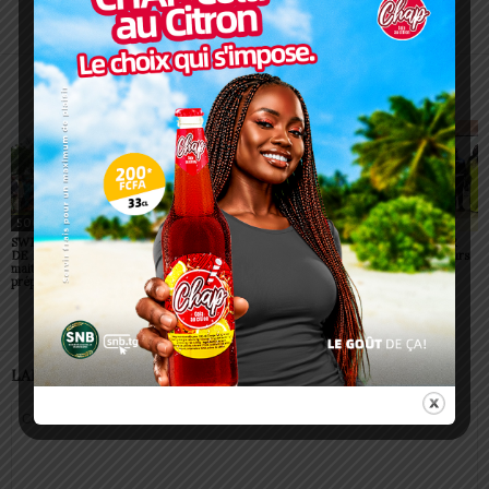
https://lomegraph.tg/
ARTICLES CONNEXES
PLUS DE L'AUTEUR
SOCIÉTÉ
SOCIÉTÉ
SOCIÉTÉ
SWEDD+ Togo / ECOLE
Glory Night 2026: Sonnie
Vogan : AGRI-ESPOIR
DE LA CHANCE : les
Badu fait chanter des
récompense les meilleurs
maitres-artisans se
milliers de personnes à
talents
préparent à transmettre
Lomé
LAISSER UN COMMENTAIRE