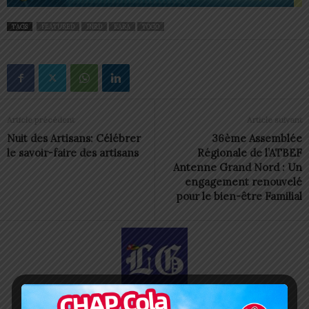
TAGS
FEATURED
JNRD
KARA
TOGO
Article précédent
Article suivant
Nuit des Artisans: Célébrer
36ème Assemblée
le savoir-faire des artisans
Régionale de l’ATBEF
Antenne Grand Nord : Un
engagement renouvelé
pour le bien-être Familial
Redaction