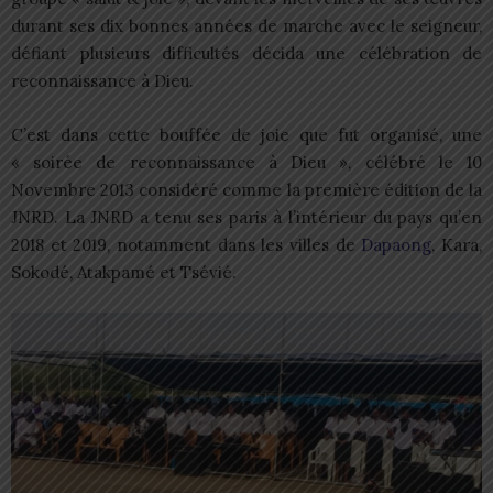
durant ses dix bonnes années de marche avec le seigneur,
défiant plusieurs difficultés décida une célébration de
reconnaissance à Dieu.
C’est dans cette bouffée de joie que fut organisé, une
« soirée de reconnaissance à Dieu », célébré le 10
Novembre 2013 considéré comme la première édition de la
JNRD. La JNRD a tenu ses paris à l’intérieur du pays qu’en
2018 et 2019, notamment dans les villes de
Dapaong
, Kara,
Sokodé, Atakpamé et Tsévié.