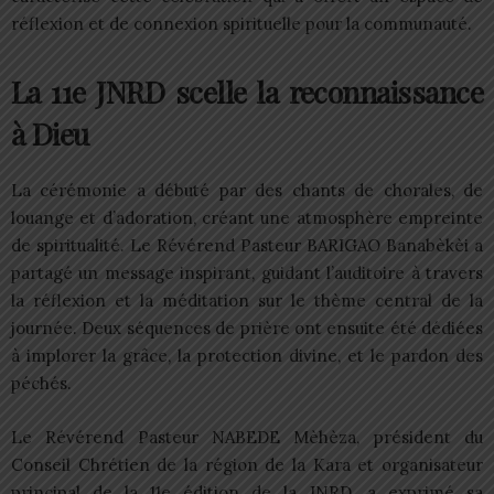
réflexion et de connexion spirituelle pour la communauté.
La 11e JNRD scelle la reconnaissance
à Dieu
La cérémonie a débuté par des chants de chorales, de
louange et d’adoration, créant une atmosphère empreinte
de spiritualité. Le Révérend Pasteur BARIGAO Banabèkèi a
partagé un message inspirant, guidant l’auditoire à travers
la réflexion et la méditation sur le thème central de la
journée. Deux séquences de prière ont ensuite été dédiées
à implorer la grâce, la protection divine, et le pardon des
péchés.
Le Révérend Pasteur NABEDE Mèhèza, président du
Conseil Chrétien de la région de la Kara et organisateur
principal de la 11e édition de la JNRD, a exprimé sa