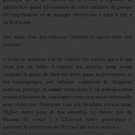
satisfaction quant à l’évolution de cette initiative du groupe
d’évangélisation et de musique chrétienne « salut & joie »
au fil des ans.
Lire aussi:
Nuit des Artisans: Célébrer le savoir-faire des
artisans
« Nous en sommes à la 11e édition. Un enfant qui a 11 ans
n’est pas un bébé. À travers les années, nous avons
constaté la grâce de Dieu sur notre pays, sa protection, et
les témoignages ont affirmé comment le Seigneur
soutient, protège, et assiste notre pays. C’est pourquoi nous
sommes heureux de convoquer cette rencontre solennelle
pour remercier Dieu pour tous ses bienfaits envers nous,
l’Église, notre pays, et nos autorités. Le thème, tiré du
Psaume 91, verset 7, « L’Éternel, notre protecteur »,
confirme la protection de l’Éternel sur notre nation ».