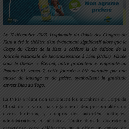
Le 17 décembre 2023, l’esplanade du Palais des Congrès de
Kara a été le théâtre d’un événement significatif alors que le
Corps du Christ de la Kara a célébré la 11e édition de la
Journée Nationale de Reconnaissance à Dieu (JNRD). Placée
sous le thème « Éternel, notre protecteur », emprunté au
Psaume 91, verset 7, cette journée a été marquée par une
messe de louange et de prière, symbolisant la gratitude
envers Dieu au Togo.
La JNRD a réuni non seulement les membres du Corps du
Christ de la Kara, mais également des personnalités de
divers horizons, y compris des autorités politiques,
administratives, et militaires. L’unité dans la diversité a
caractérisé cette célébration qui a offert un espace de