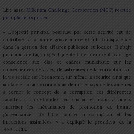
Lire aussi:
Millenum Challenge Corporation (MCC) recrute
pour plusieurs postes
« L’objectif principal poursuivi par cette activité est de
contribuer à la bonne gouvernance et à la transparence
dans la gestion des affaires publiques et locales. Il s’agit
pour nous de façon spécifique de faire prendre d’avantage
conscience aux élus et cadres municipaux sur les
conséquences néfastes, désastreuses de la corruption sur
la vie sociale sur l’économie, sur même la sécurité ainsi que
sur la vie sociaux économique de notre pays, de les amenés
à cerner le concept de la corruption, ces différentes
facettes à appréhender les causes et donc à mieux
maitriser les mécanismes de promotion de bonne
gouvernances, de lutte contre la corruption et les
infractions assimilées. » a expliqué le président de la
HAPLUCIA.