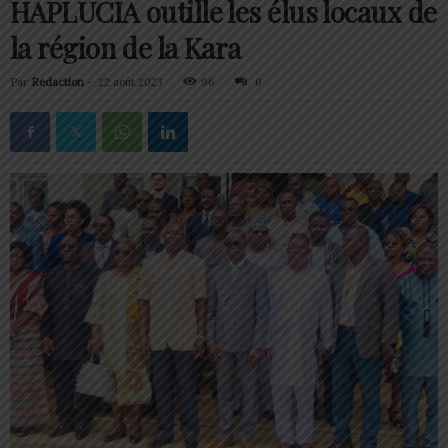
HAPLUCIA outille les élus locaux de
la région de la Kara
Par
Redaction
-
22 août 2023
96
0