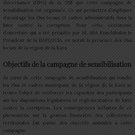
Governance (GFG) de la GIZ que cette campagne de
sensibilisation est organisée. Ce qui permettra d’impliquer
d’avantage les élus locaux et cadres administratifs dans la
lutte contre la corruption. Pour cette cérémonie
d’ouverture qui a été présidée par M. ABA Kimelabalou le
Président de la HAPLUCIA, on notait la présence des élus
locaux de la région de la Kara.
Objectifs de la campagne de sensibilisation
Au cœur de cette campagne de sensibilisation qui touche
les élus et cadres municipaux de la région de la Kara se
trouve l’objet de renforcer les capacités des participants
sur les dispositions législatives et règlementaires de lutte
contre la corruption. Les conséquences néfastes de ce
phénomène sur la gestion financière des collectivités
territoriales fait partie des
objectifs
assimilés à cette
campagne.