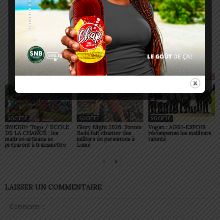
Redaction
https://lomegraph.tg/
ARTICLES CONNEXES
PLUS DE L'AUTEUR
SOCIÉTÉ
SOCIÉTÉ
SOCIÉTÉ
SWEDD+ Togo / ECOLE
Glory Night 2026: Sonnie
Vogan : AGRI-ESPOIR
DE LA CHANCE : les
Badu fait chanter des
récompense les meilleurs
maitres-artisans se
milliers de personnes à
talents
préparent à transmettre
Lomé
LAISSER UN COMMENTAIRE