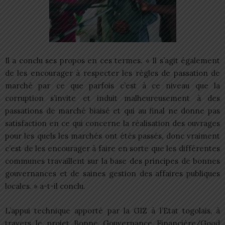
Il a conclu ses propos en ces termes. « Il s’agit également
de les encourager à respecter les règles de passation de
marché par ce que parfois c’est à ce niveau que la
corruption s’invite et induit malheureusement à des
passations de marché biaisé et qui au final ne donne pas
satisfaction en ce qui concerne la réalisation des ouvrages
pour les quels les marchés ont étés passés, donc vraiment
c’est de les encourager à faire en sorte que les différentes
communes travaillent sur la base des principes de bonnes
gouvernances et de saines gestion des affaires publiques
locales. » a-t-il conclu.
L’appui technique apporté par la GIZ à l’Etat togolais, à
travers le projet Bonne Gouvernance Financière/Good