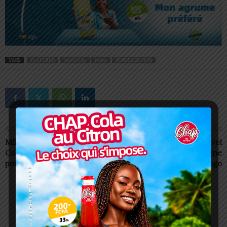
TAGS
FEATURED
HAPLUCIA
KARA
SENSIBILISATION
Article précédent
Article suivant
Millenum Challenge
Claudius Fischbach, nouvel
Corporation (MCC) recrute
ambassadeur de l’Allemagne
pour plusieurs postes
au Togo