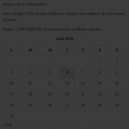
préparent à transmettre
Glory Night 2026: Sonnie Badu fait chanter des milliers de personnes
à Lomé
Vogan : AGRI-ESPOIR récompense les meilleurs talents
août 2026
L
M
M
J
V
S
D
1
2
3
4
5
6
7
8
9
10
11
12
13
14
15
16
17
18
19
20
21
22
23
24
25
26
27
28
29
30
31
« Juil