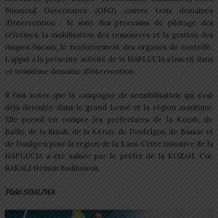
Financial Governance (GFG), couvre trois domaines
d’intervention : le suivi des processus de pilotage des
réformes, la mobilisation des ressources et la gestion des
risques fiscaux, le renforcement des organes de contrôle.
L’appui à la présente activité de la HAPLUCIA s’inscrit dans
ce troisième domaine d’intervention.
Il faut noter que la campagne de sensibilisation qui s’est
déjà déroulée dans le grand Lomé et la région maritime.
Elle prend en compte les préfectures de la Kozah, de
Bafilo, de la Binah, de la Kéran, de Doufelgou, de Bassar et
de Dankpen pour la région de la Kara. Cette initiative de la
HAPLUCIA a été saluée par le préfet de la KOZAH, Col.
BAKALI Hèmou Badibawou.
Plaki SIMLIWA