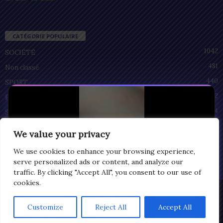
CATÉGORIE POPULAIRE
1042
SOCIÉTÉ
481
Non classé
440
SPORT
212
POLITIQUE
94
SANTÉ
55
ECONOMIE
We value your privacy
51
CULTURE
We use cookies to enhance your browsing experience,
serve personalized ads or content, and analyze our
traffic. By clicking "Accept All", you consent to our use of
cookies.
Privacy
© Copyright 2025 | LOMEGRAPH
Customize
Reject All
Accept All
0:07
All rights reserved