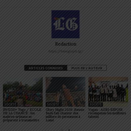
Redaction
https://lomegraph.tg/
ARTICLES CONNEXES
PLUS DE L'AUTEUR
SOCIÉTÉ
SOCIÉTÉ
SOCIÉTÉ
SWEDD+ Togo / ECOLE
Glory Night 2026: Sonnie
Vogan : AGRI-ESPOIR
DE LA CHANCE : les
Badu fait chanter des
récompense les meilleurs
maitres-artisans se
milliers de personnes à
talents
préparent à transmettre
Lomé