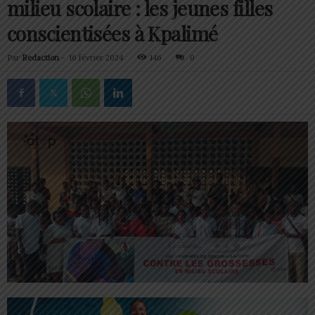
milieu scolaire : les jeunes filles
conscientisées à Kpalimé
Par
Redaction
-
16 février 2024
146
0