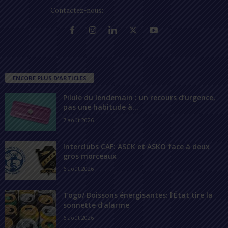
Contactez-nous:
contact@lomegraph.tg
ENCORE PLUS D'ARTICLES
Pilule du lendemain : un recours d’urgence,
pas une habitude à...
7 août 2026
Interclubs CAF: ASCK et ASKO face à deux
gros morceaux
6 août 2026
Togo/ Boissons énergisantes: l’État tire la
sonnette d’alarme
6 août 2026