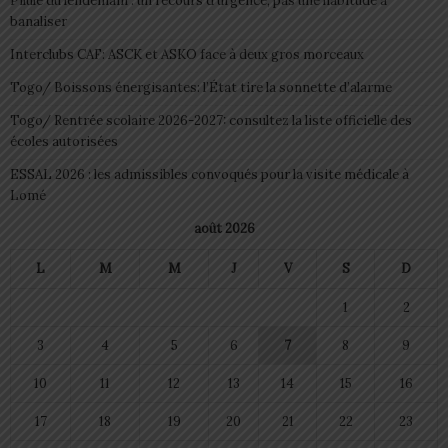
Pilule du lendemain : un recours d’urgence, pas une habitude à
banaliser
Interclubs CAF: ASCK et ASKO face à deux gros morceaux
Togo/ Boissons énergisantes: l’État tire la sonnette d’alarme
Togo/ Rentrée scolaire 2026-2027: consultez la liste officielle des
écoles autorisées
ESSAL 2026 : les admissibles convoqués pour la visite médicale à
Lomé
août 2026
L
M
M
J
V
S
D
1
2
3
4
5
6
7
8
9
10
11
12
13
14
15
16
17
18
19
20
21
22
23