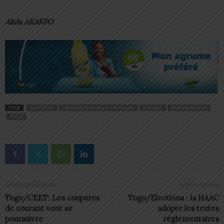
Alida AKAKPO
TAGS
FEATURED
GROSSESSES EN MILIEU SCOLAIRE
KPALIMÉ
SENSIBILISATION
TOGO
Article précédent
Article suivant
Togo/CEET: Les coupures
Togo/Elections : la HAAC
de courant vont se
adopte les textes
poursuivre
règlementaires