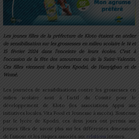
Les jeunes filles de la préfecture de Kloto étaient en atelier
de sensibilisation sur les grossesses en milieu scolaire le 14 et
15 février 2024 dans l’enceinte de leurs écoles. C’est à
l’occasion de la fête des amoureux ou de la Saint-Valentin.
Ces filles viennent des lycées Kpodzi, de Hanyigban et de
Womé.
Les journées de sensibilisations contre les grossesses en
milieu scolaire sont à l’actif du Comité pour le
développement de Kloto (les associations Appui aux
initiatives locales, Vita Food et Jeunesse à succès). Soutenus
par le lycée de Kpodzi, ces deux jours ont permis aux
jeunes filles de savoir plus sur les différentes dimensions
de l’amour et les risques associés aux
relations
intimes.