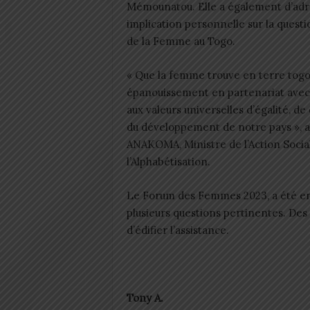
Mémounatou. Elle a également d’adre
implication personnelle sur la questio
de la Femme au Togo.
« Que la femme trouve en terre togola
épanouissement en partenariat avec 
aux valeurs universelles d’égalité, de 
du développement de notre pays », a
ANAKOMA, Ministre de l’Action Socia
l’Alphabétisation.
Le Forum des Femmes 2023, a été enr
plusieurs questions pertinentes. De
d’édifier l’assistance.
Tony A.