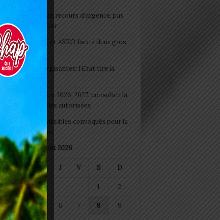
e du lendemain : un recours d’urgence, pas
abitude à banaliser
clubs CAF: ASCK et ASKO face à deux gros
eaux
 Boissons énergisantes: l’État tire la
tte d’alarme
 Rentrée scolaire 2026-2027: consultez la
 officielle des écoles autorisées
 2026 : les admissibles convoqués pour la
e médicale à Lomé
août 2026
M
M
J
V
S
D
1
2
4
5
6
7
8
9