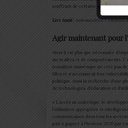
souffrant de certaine pathologiques pa
Lire Aussi :
Ambassadrice Communes G
Agir maintenant pour l
Alors il est plus que nécessaire d’im
mentalités et de comportements. C’est
transition numérique ne crée pas de
filles et n’accroissent leur vulnérabi
politique. Ainsi la recherche d’une p
de technologies, d’éducation et d’uti
« L’accès au numérique, le développ
l’utilisation appropriée et intelligen
communication dans tous les secteurs 
pari à gagner à l’horizon 2030 par t