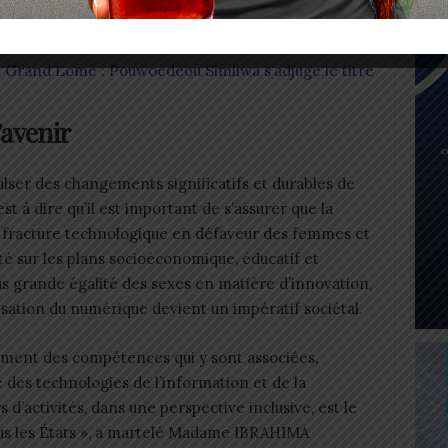
rticulières », a-t-elle déploré.
rand Lomé : Pouwoèdèou Simliwa s’adjuge le titre
’avenir
pulser des changements significatifs et durables de
 à dire qu’il est important de s’assurer que la
 fracture technologique en défaveur des femmes et
lité sur les plans socioéconomique, éducatif et
lus grande égalité des sexes en matière d’innovation,
lisation du numérique devient un impératif sociétal.
ement des compétences qui y sont associées,
te des technologies de l’information et de la
d’activités, dans une perspective inclusive, est le
ous les États », a martelé Madame IBRAHIMA