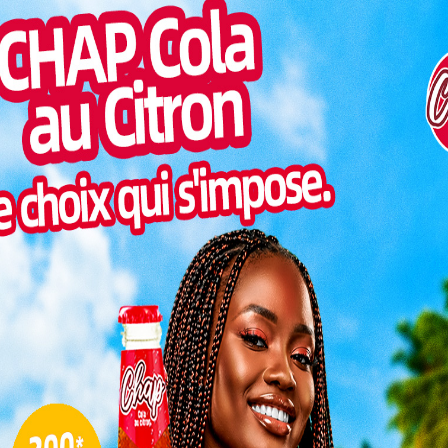
es et des enfants ». C’est l’objectif principal qui a
Pilul
minentes personnalités dans le cadre du Forum des
une h
 deuxième édition, a connu la participation de près
Inter
e des technologies, des Violences Basées sur le
morc
Togo/
sonne
rs, les autorités politiques, administratives,
us locaux, y ont également pris part. La rencontre qui
Togo/
liste
associations « Femmes d’Action » et « Cœur Solidaire
cé sous le thème « inclusion numérique et
ESSAL
nités, freins et défis ». Il faut le souligner, la tenue
visit
 Femmes pour la Femme et l’Enfant s’inscrit dans la
 la Journée de la Femme africaine, observée
L
 pour plus de résultats
3