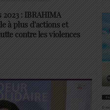
MA Mémounatou appelle à plus d’actions et...
 2023 : IBRAHIMA
 à plus d’actions et
lutte contre les violences
S’
E-ma