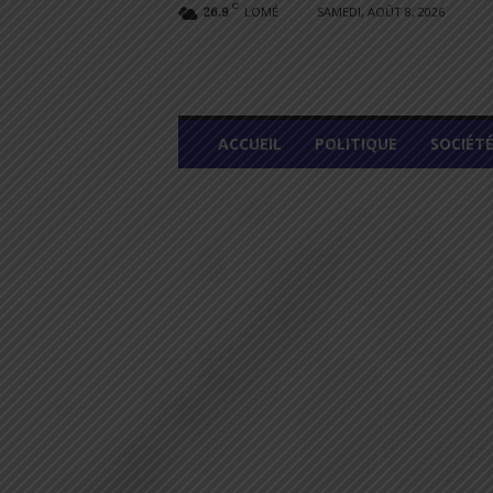
C
LOMÉ
SAMEDI, AOÛT 8, 2026
26.9
L
ACCUEIL
POLITIQUE
SOCIÉT
O
M
E
G
R
A
P
H