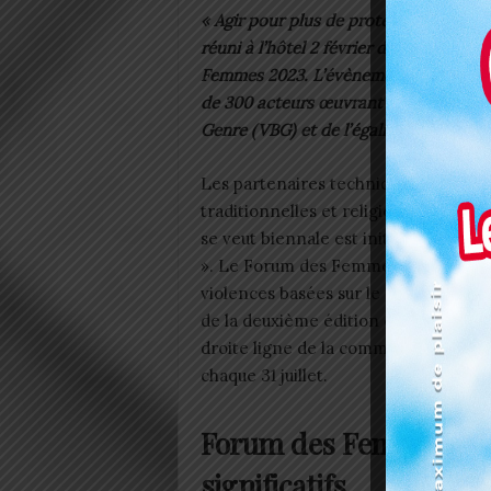
« Agir pour plus de protection des femm
réuni à l’hôtel 2 février de Lomé, d’é
Femmes 2023. L’évènement qui est à sa
de 300 acteurs œuvrant dans le domain
Genre (VBG) et de l’égalité genre.
Les partenaires techniques et financie
traditionnelles et religieuses, les él
se veut biennale est initiée par les 
». Le Forum des Femmes 2023 est pla
violences basées sur le genre : opportu
de la deuxième édition du Forum des
droite ligne de la commémoration de
chaque 31 juillet.
Forum des Femmes 2023
significatifs