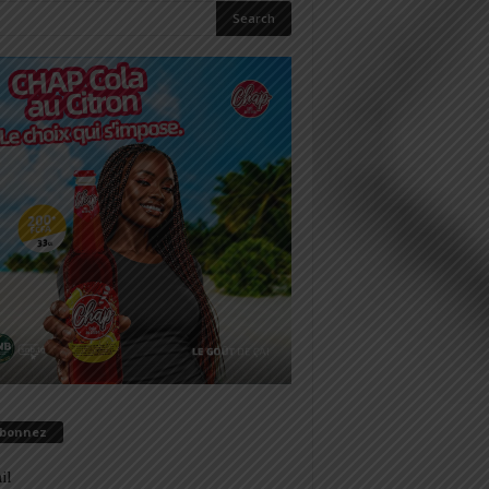
abonnez
il