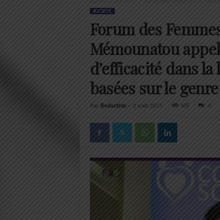
Accueil
SOCIÉTÉ
Forum des Femmes 2023 : IBRAHI
SOCIÉTÉ
Forum des Femmes
Mémounatou appelle
d’efficacité dans la 
basées sur le genre
Par
Redaction
-
2 août 2023
105
0