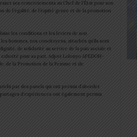
sser ses remerciements au Chef de l’État pour son
n de l’égalité, de l’équité genre et de la promotion
ise les conditions et les leviers de son
les hommes, nos concitoyens, attachés qu’ils sont
dignité, de solidarité au service de la paix sociale et
 exhorté pour sa part, Adjovi Lolonyo APEDOH-
le, de la Promotion de la Femme et de
ichi par des panels qui ont permis d’aborder
s partages d’expériences ont également permis