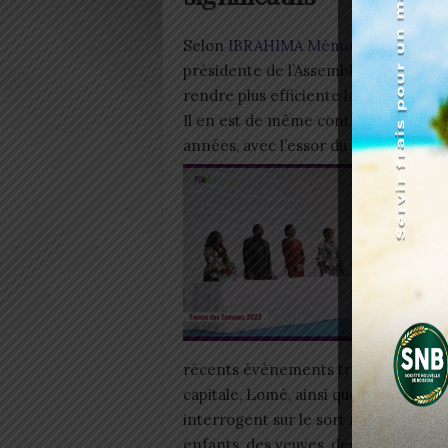
Selon
IBRAHIMA Mémounatou
, la p
présidente de l’Assemblée Nationale
rendre plus efficiente la lutte acha
Il en est de même contre les violenc
années, avec l’essor du numérique da
récents évènements tragiques survenu
capitale, Lomé, ainsi que dans des vi
interrogent sur le sort réel des pe
enfants, des veuves, des femmes en 