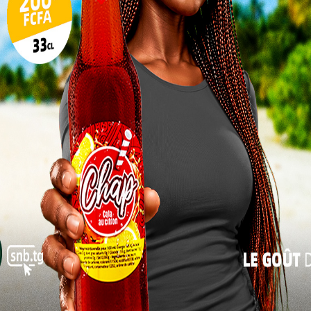
10
résidente du comité d’organisation et deuxième Vice-
17
, organiser le Forum des Femmes 2023 vise surtout à
24
rnée menée contre les violences basées sur le genre.
es dont sont victimes les enfants. Car ces dernières
31
ns le monde, voire dans notre pays, une nette
« Juil
progression des VBG est constatée.
« Les difficultés économiques, l’effritement
des mécanismes sociaux de protection de la
femme et de l’enfant ont donné lieu à un
accroissement des violences sexistes sur les
femmes et les enfants. Les effets de telles
situations continuent d’être visibles et de
s sur la personne de petites filles dans notre
lles du pays comme Tsévié, Aného, Sokodé et ailleurs,
rsonnes vulnérables, notamment des femmes, des
situation de handicap, des femmes et enfants