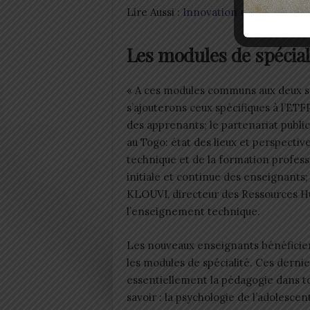
Lire Aussi :
Innovation numérique: T
Les modules de spécia
« A ces modules communs aux deux so
s’ajouterons ceux spécifiques à l’ET
des apprenants; le partenariat publi
au Togo: état des lieux et perspecti
technique et de la formation profess
initiale et continue des enseignants; 
KLOUVI, directeur des Ressources H
l’enseignement technique.
Les nouveaux enseignants bénéfici
les modules de spécialité. Ces dern
essentiellement la pédagogie dans to
savoir : la psychologie de l’adolescen