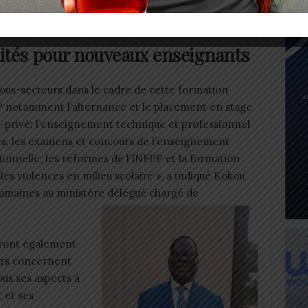
OGOCOM bénéficie d’un prêt
lités pour nouveaux enseignants
us-secteurs dans le cadre de cette formation
FP notamment l’alternance et le placement en stage
c-privé; l’enseignement technique et professionnel
ves; les examens et concours de l’enseignement
ionnelle; les réformes de l’INFPP et la formation
les violences en milieu scolaire », a indiqué Kokou
umaines au ministère délégué chargé de
eront également
iers concernent
us ses aspects à
t et ses