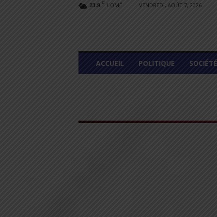
C
LOMÉ
VENDREDI, AOÛT 7, 2026
23.9
L
ACCUEIL
POLITIQUE
SOCIÉT
O
M
E
G
R
A
P
H