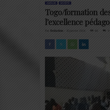
EMPLOIS
SOCIÉTÉ
Togo/formation des
l’excellence pédago
Par
Redaction
-
15 janvier 2024
411
0