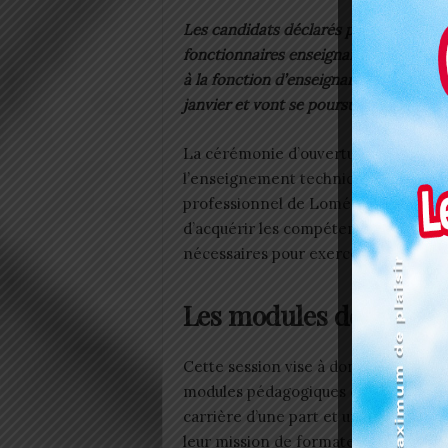
Les candidats déclarés provisoiremen
fonctionnaires enseignants sont en fo
à la fonction d’enseignant. Les travau
janvier et vont se poursuivre jusqu’au 
La cérémonie d’ouverture a été prés
l’enseignement technique,
Kokou E
professionnel de Lomé. Cette sessi
d’acquérir les compétences, de revis
nécessaires pour exercer ce métier 
Les modules de format
Cette session vise à donner aux 460
modules pédagogiques et d’ordre adm
carrière d’une part et une initiation 
leur mission de formateur d’autre par