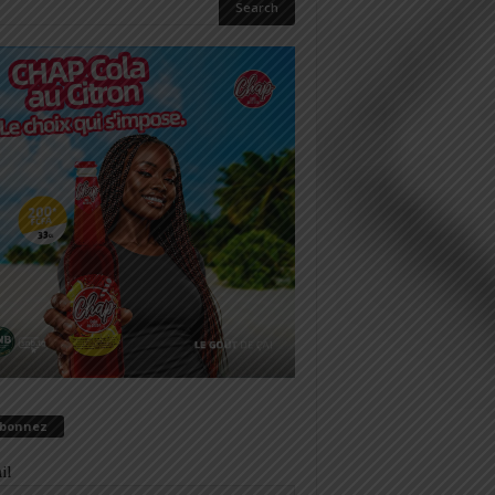
abonnez
il