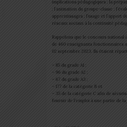
implications pédagogiques ; la prépa
; l’animation du groupe-classe ; l’éva
apprentissages ; l’usage et l’apport 
réseaux sociaux à la continuité péda
Rappelons que le concours national
de 460 enseignants fonctionnaires a
02 septembre 2023. Ils étaient répart
– 85 du grade A1 ;
– 96 du grade A2 ;
– 67 du grade A3 ;
– 177 de la catégorie B et
– 35 de la catégorie C afin de sécuri
fournir de l’emploi à une partie de la