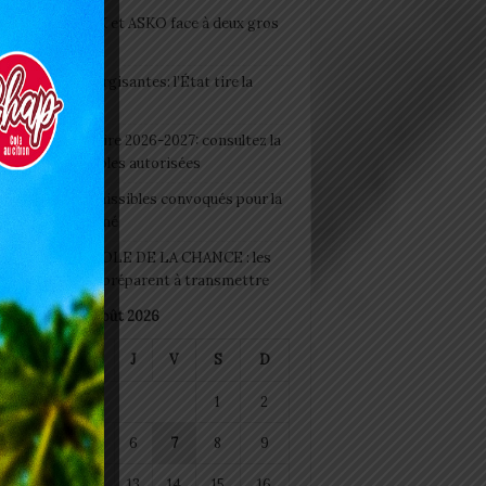
clubs CAF: ASCK et ASKO face à deux gros
eaux
 Boissons énergisantes: l’État tire la
tte d’alarme
 Rentrée scolaire 2026-2027: consultez la
 officielle des écoles autorisées
 2026 : les admissibles convoqués pour la
e médicale à Lomé
D+ Togo / ECOLE DE LA CHANCE : les
es-artisans se préparent à transmettre
août 2026
M
M
J
V
S
D
1
2
4
5
6
7
8
9
11
12
13
14
15
16