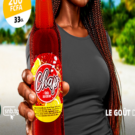
17
s, il est essentiel et important de rester informés
long de votre carrière. Soyez ouverts aux
24
agez-vous dans une quête constante d’amélioration
31
se remettre constamment en cause pour s’adapter
le titre de « charlatan » et non d’enseignant », a
« Juil
des nouveaux enseignants.
Durant 15 jours, des thèmes aussi variés et très
riches seront développés et porteront sur des
modules transversaux à savoir : l’Ethique et la
déontologie ; le Civisme, la citoyenneté et le
patriotisme ; les principes d’organisation et de
fonctionnement de l’Etat et de l’administration
publique les droits et les obligations des
fonctionnaires et agents publics ; le budget de
ux et mode de financement.