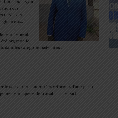
ration d’une leçon
luation des
des médias et
gogique etc…
 de recrutement
 été organisé le
is dans les catégories suivantes :
ser le secteur et soutenir les réformes d’une part et
 jeunesse en quête de travail d’autre part.