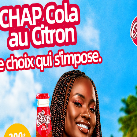
Inter
t admis au concours de recrutement de
morc
rmation obligatoire d’imprégnation et de préparation
Togo/
x de cette session de formation sont lancés ce lundi 15
sonne
2 février 2023.
Togo/
liste
idée par le ministre délégué chargé de
ké HODIN
au lycée d’enseignement technique et
ESSAL
on va permettre aux nouveaux enseignants
visit
iter les connaissances académiques et les outils
SWED
exigeant avec excellence.
maitr
ion pour nouveaux enseignants
L
 nouveaux enseignants des formations sur des
inistrative pour une meilleure gestion de leur
3
à la pédagogie afin qu’ils puissent mieux accomplir
t.
10