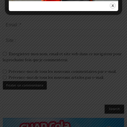
Enregistrer mon nom, email et site web dans ce navigateur pour
la prochaine fois que je commenterai.
Prévenez-moi de tous les nouveaux commentaires par e-mail.
Prévenez-moi de tous les nouveaux articles par e-mail.