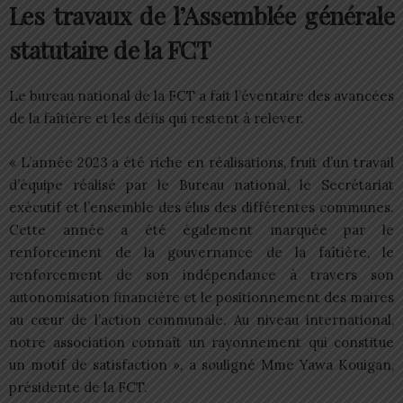
Les travaux de l’Assemblée générale
statutaire de la FCT
Le bureau national de la FCT a fait l’éventaire des avancées
de la faîtière et les défis qui restent à relever.
« L’année 2023 a été riche en réalisations, fruit d’un travail
d’équipe réalisé par le Bureau national, le Secrétariat
exécutif et l’ensemble des élus des différentes communes.
Cette année a été également marquée par le
renforcement de la gouvernance de la faîtière, le
renforcement de son indépendance à travers son
autonomisation financière et le positionnement des maires
au cœur de l’action communale. Au niveau international,
notre association connaît un rayonnement qui constitue
un motif de satisfaction », a souligné Mme Yawa Kouigan,
présidente de la FCT.