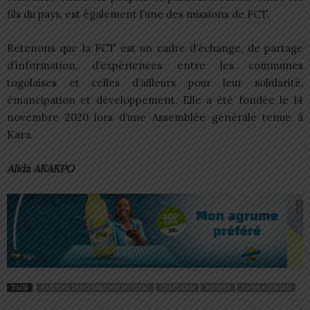
fils du pays, est également l’une des missions de FCT.
Retenons que la FCT est un cadre d’échange, de partage
d’information, d’expériences entre les communes
togolaises et celles d’ailleurs pour leur solidarité,
émancipation et développement. Elle a été fondée le 14
novembre 2020 lors d’une Assemblée générale tenue à
Kara.
Alida AKAKPO
TAGS
FAÎTIÈRE DES COMMUNES DU TOGO
FEATURED
MAIRIES
YAWA KOUIGAN