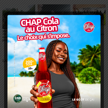
SOCIÉTÉ
SOCIÉTÉ
SOCIÉTÉ
SWEDD+ Togo / ECOLE
Glory Night 2026: Sonnie
Vogan : AGRI-ESPOIR
DE LA CHANCE : les
Badu fait chanter des
récompense les meilleurs
maitres-artisans se
milliers de personnes à
talents
préparent à transmettre
Lomé
LAISSER UN COMMENTAIRE