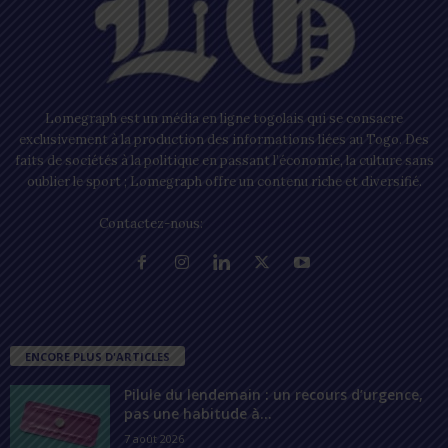
Lomegraph est un média en ligne togolais qui se consacre
exclusivement à la production des informations liées au Togo. Des
faits de sociétés à la politique en passant l’économie, la culture sans
oublier le sport ; Lomegraph offre un contenu riche et diversifié.
Contactez-nous:
contact@lomegraph.tg
ENCORE PLUS D'ARTICLES
Pilule du lendemain : un recours d’urgence,
pas une habitude à...
7 août 2026