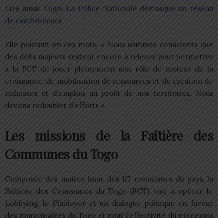
Lire aussi:
Togo: La Police Nationale démasque un réseau
de cambrioleurs
Elle poursuit en ces mots. « Nous sommes conscients que
des défis majeurs restent encore à relever pour permettre
à la FCT de jouer pleinement son rôle de moteur de la
croissance, de mobilisation de ressources et de création de
richesses et d’emplois au profit de nos territoires. Nous
devons redoubler d’efforts ».
Les missions de la Faîtière des
Communes du Togo
Composée des maires issus des 117 communes du pays, la
Faîtière des Communes du Togo (FCT) vise à opérer le
Lobbying, le Plaidoyer et un dialogue politique en faveur
des municipalités du Togo et pour l’effectivité du processus