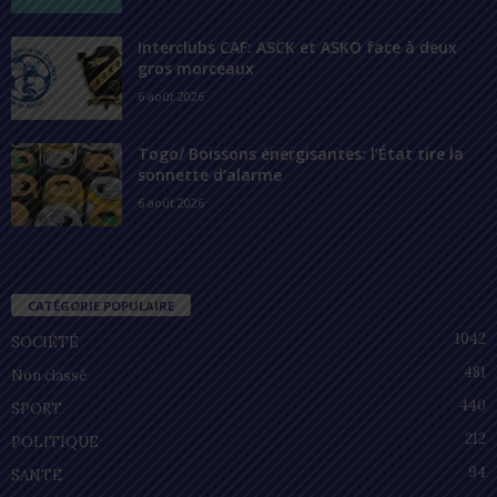
Interclubs CAF: ASCK et ASKO face à deux
gros morceaux
6 août 2026
Togo/ Boissons énergisantes: l’État tire la
sonnette d’alarme
6 août 2026
CATÉGORIE POPULAIRE
1042
SOCIÉTÉ
481
Non classé
440
SPORT
212
POLITIQUE
94
SANTÉ