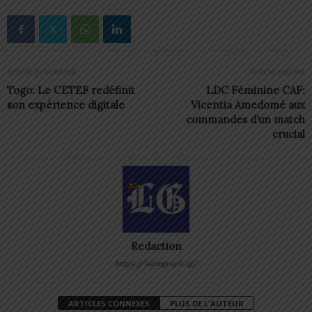
Article précédent
Article suivant
Togo: Le CETEF redéfinit
LDC Féminine CAF:
son expérience digitale
Vicentia Amedomé aux
commandes d’un match
crucial
Redaction
https://lomegraph.tg/
ARTICLES CONNEXES
PLUS DE L'AUTEUR