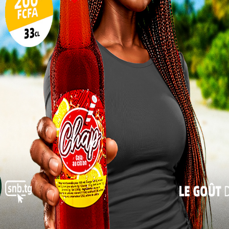
17
e victoire méritée
24
31
La confrontation a opposé deux coalitions.
« Juil
Tchoyou-Kolidè-Piyadè-Walidè (en rouge)
contre Bohou-Tchamdè-Bohou-haut (en
blanc). Dans le respect strict de la tradition,
les combats ont démarré avec les Evala de
3e année. Malgré l’équilibre initial, la
tendance a rapidement basculé. Les
lutteurs de 2e puis de 1re année de la
coalition rouge ont imposé leur loi,
Presse
enchaînant victoires et démonstrations de
force, jusqu’à remporter la bataille sur un