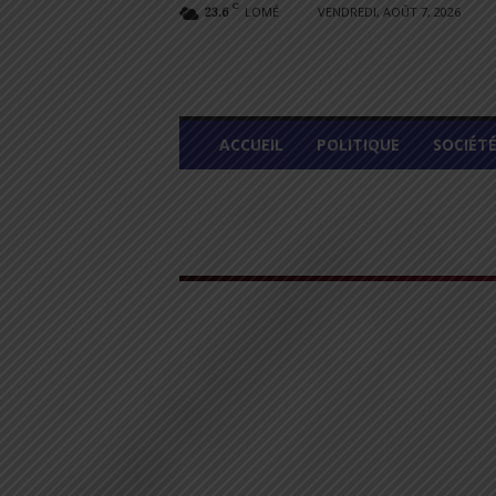
C
LOMÉ
VENDREDI, AOÛT 7, 2026
23.6
L
ACCUEIL
POLITIQUE
SOCIÉT
O
M
E
G
R
A
P
H