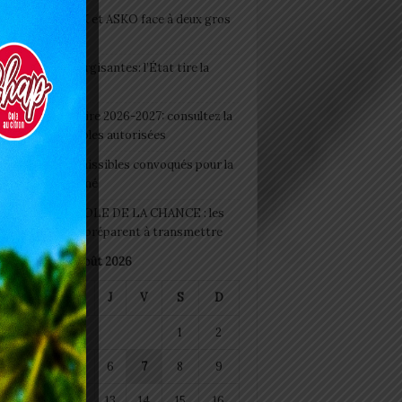
clubs CAF: ASCK et ASKO face à deux gros
eaux
 Boissons énergisantes: l’État tire la
tte d’alarme
 Rentrée scolaire 2026-2027: consultez la
 officielle des écoles autorisées
 2026 : les admissibles convoqués pour la
e médicale à Lomé
D+ Togo / ECOLE DE LA CHANCE : les
es-artisans se préparent à transmettre
août 2026
M
M
J
V
S
D
1
2
4
5
6
7
8
9
11
12
13
14
15
16