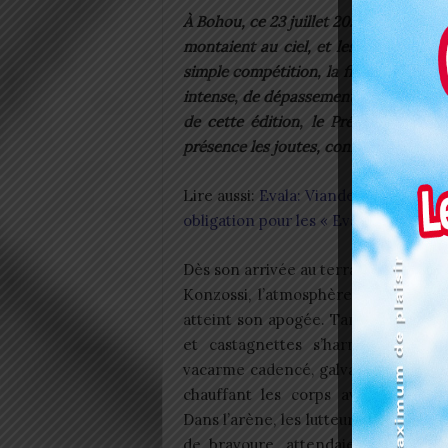
À Bohou, ce 23 juillet 2025, le sol tr
montaient au ciel, et les cris de supp
simple compétition, la finale des lu
intense, de dépassement de soi et de 
de cette édition, le Président du C
présence les joutes, confirmant encor
Lire aussi:
Evala: Viande du chien, op
obligation pour les « Evalous »?
Dès son arrivée au terrain cantonal 
Konzossi, l’atmosphère, déjà surcha
atteint son apogée. Tambours, gongs
et castagnettes s’harmonisaient 
vacarme cadencé, galvanisant les es
chauffant les corps avant l’affron
Dans l’arène, les lutteurs, habités d’u
de bravoure, attendaient le signa