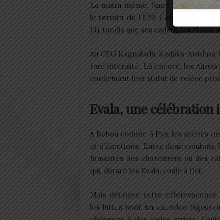
Le matin même, Faure Gnassingbé ass
le terrain de l’EPP Centrale, la co
13), tandis que ses cadets, les Ahoza,
Au CEG Kagnalada, Kadjika-Awidina-
rare intensité. Là encore, les Ahoza
confirmant leur statut de relève pro
Evala, une célébration i
À Bohou comme à Pya, les arènes ont
et d’émotions. Entre deux combats, 
fumantes des charcutiers ou des cal
qui, durant les Evala, coule à flot.
Mais derrière cette effervescence 
les luttes sont un exercice rigoureu
obéissent à des codes stricts. L’aut