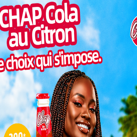
emblait sous les pas des danseurs, les chants des femmes
Inter
morc
orters faisaient vibrer l’âme de la Kozah. Plus qu’une
ttes traditionnelles Evala fut un moment de communion
Togo/
fierté identitaire. Et comme pour marquer la solennité
sonne
onseil, Faure Essozimna Gnassingbé, a honoré de sa
Togo/
e une fois son attachement à ce patrimoine vivant.
liste
ESSAL
tion ou
visit
SWED
maitr
de l’EPP
uffée, a
, flûtes
L
dans un
prits et
@Togo Presse
tement.
3
n esprit
l du chef canton, prêt à écrire leur nom dans la
10