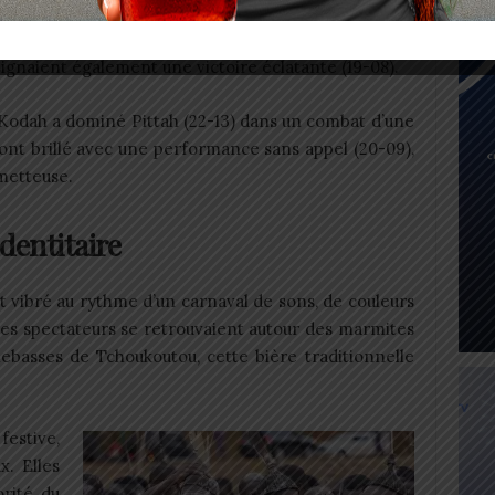
istait aux demi-finales dans le canton de Pya. Sur
alition Akéï-Kioudè-Gnama a pulvérisé Tchamdè (34-
 signaient également une victoire éclatante (19-08).
Kodah a dominé Pittah (22-13) dans un combat d’une
 ont brillé avec une performance sans appel (20-09),
metteuse.
dentitaire
 vibré au rythme d’un carnaval de sons, de couleurs
les spectateurs se retrouvaient autour des marmites
ebasses de Tchoukoutou, cette bière traditionnelle
festive,
x. Elles
orité du