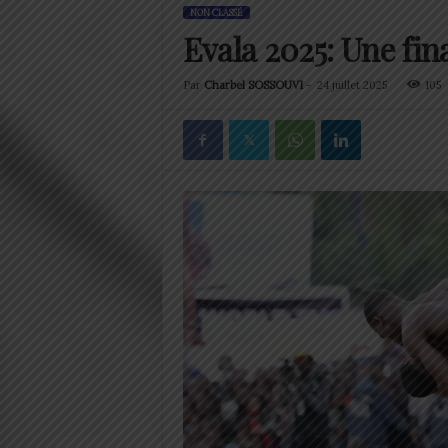
NON CLASSÉ
Evala 2025: Une fin
Par
Charbel SOSSOUVI
-
24 juillet 2025
105