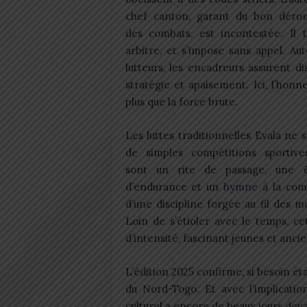
chef canton, garant du bon déro
des combats, est incontestée. Il t
arbitre, et s’impose sans appel. Au
lutteurs, les encadreurs assurent dis
stratégie et apaisement. Ici, l’honn
plus que la force brute.
Les luttes traditionnelles Evala ne 
de simples compétitions sportives
sont un rite de passage, une 
d’endurance et un
hymne
à la comm
d’une discipline forgée au fil des m
Loin de s’étioler avec le temps, c
d’intensité, fascinant jeunes et ancien
L’édition 2025 confirme, si besoin éta
du Nord-Togo. Et avec l’implicatio
culturel a encore de beaux jours devan