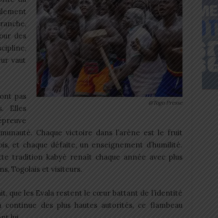
ulement
ranche,
tour des
cipline,
eur vaut
sont pas
@Togo Presse
. Elles
épreuve
unauté. Chaque victoire dans l’arène est le fruit
ois, et chaque défaite, un enseignement d’humilité.
ette tradition kabyè renaît chaque année avec plus
s, Togolais et visiteurs.
it, que les Evala restent le cœur battant de l’identité
n continue des plus hautes autorités, ce flambeau
t lui.