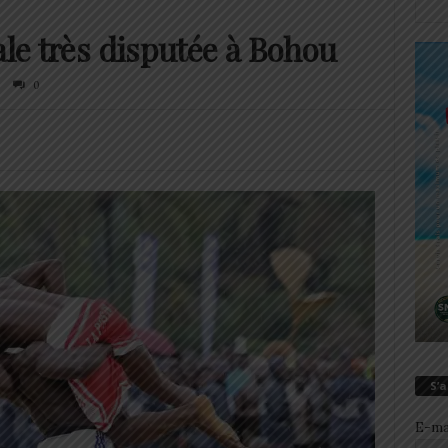
ale très disputée à Bohou
0
S’
E-ma