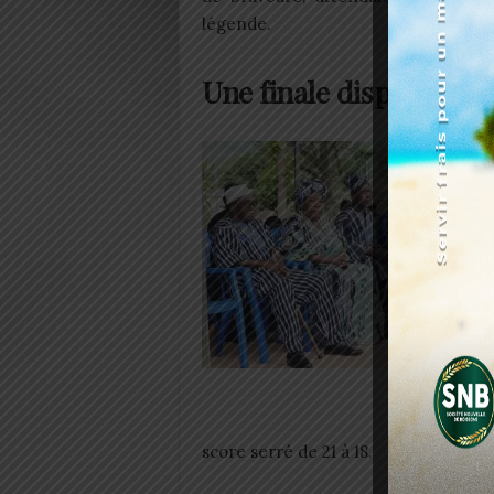
légende.
Une finale disputée, un
@Togo 
score serré de 21 à 18.