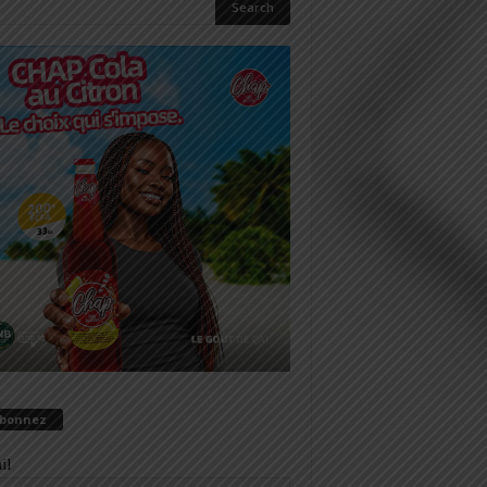
abonnez
il