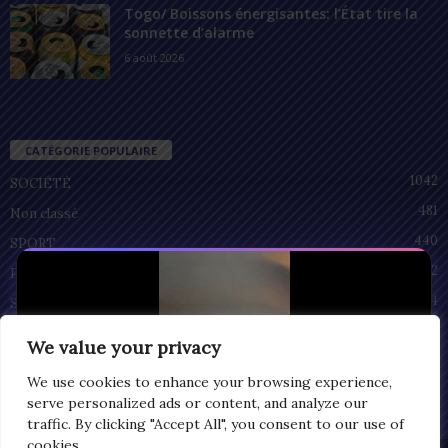
Togo/ Boissons énergisantes: l’État tire la
sonnette d’alarme
6 août 2026
CATÉGORIE POPULAIRE
1042
SOCIÉTÉ
481
Non classé
440
SPORT
212
POLITIQUE
94
SANTÉ
55
ECONOMIE
We value your privacy
51
CULTURE
We use cookies to enhance your browsing experience,
serve personalized ads or content, and analyze our
traffic. By clicking "Accept All", you consent to our use of
cookies.