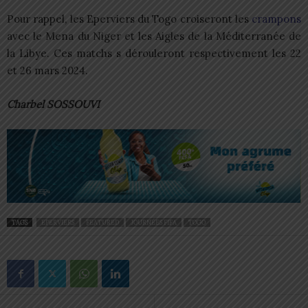
Pour rappel, les Eperviers du Togo croiseront les
crampons
avec le Mena du Niger et les Aigles de la Méditerranée de
la Libye. Ces matchs s dérouleront respectivement les 22
et 26 mars 2024.
Charbel SOSSOUVI
TAGS
EPERVIERS
FEATURED
JOURNÉES FIFA
TOGO