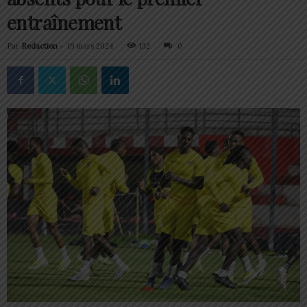
entraînement
Par
Redaction
-
19 mars 2024
132
0