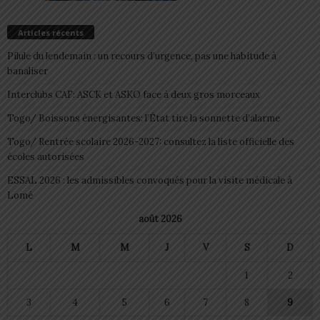
Articles récents
Pilule du lendemain : un recours d’urgence, pas une habitude à
banaliser
Interclubs CAF: ASCK et ASKO face à deux gros morceaux
Togo/ Boissons énergisantes: l’État tire la sonnette d’alarme
Togo/ Rentrée scolaire 2026-2027: consultez la liste officielle des
écoles autorisées
ESSAL 2026 : les admissibles convoqués pour la visite médicale à
Lomé
août 2026
L
M
M
J
V
S
D
1
2
3
4
5
6
7
8
9