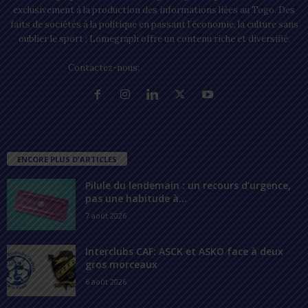
exclusivement à la production des informations liées au Togo. Des
faits de sociétés à la politique en passant l’économie, la culture sans
oublier le sport ; Lomegraph offre un contenu riche et diversifié.
Contactez-nous:
contact@lomegraph.tg
ENCORE PLUS D'ARTICLES
Pilule du lendemain : un recours d’urgence,
pas une habitude à...
7 août 2026
Interclubs CAF: ASCK et ASKO face à deux
gros morceaux
6 août 2026