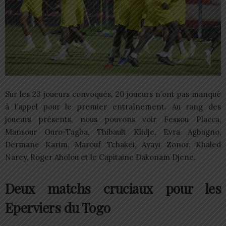
Sur les 23 joueurs convoqués, 20 joueurs n’ont pas manqué
à l’appel pour le premier entraînement. Au rang des
joueurs présents, nous pouvons voir Fessou Placca,
Mansour Ouro-Tagba, Thibault Klidje, Evra Agbagno,
Dermane Karim, Marouf Tchakei, Ayayi Zonor, Khaled
Narey, Roger Aholou et le Capitaine Dakonam Djene.
Deux matchs cruciaux pour les
Eperviers du Togo