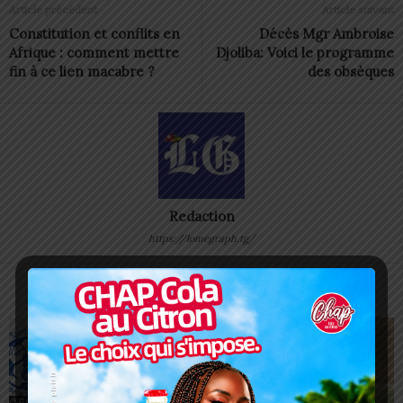
Article précédent
Article suivant
Constitution et conflits en
Décès Mgr Ambroise
Afrique : comment mettre
Djoliba: Voici le programme
fin à ce lien macabre ?
des obsèques
Redaction
https://lomegraph.tg/
ARTICLES CONNEXES
PLUS DE L'AUTEUR
SPORT
SPORT
SPORT