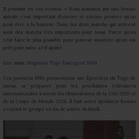
Il poursuit en ces termes. « Nous sommes sur une bonne
spirale, c’est important d’encore et encore prouver qu’on
peut être à la hauteur. Donc les deux matchs qui arrivent
sont des matchs très importants pour nous. Parce qu’on
veut faire le plus possible pour pouvoir montrer qu’on est
prêt pour juin», a t’il ajouté.
Lire aussi:
Magazine Togo Emergent N014
Ces journées FIFA permettront aux Eperviers du Togo de
mieux se préparer pour les prochaines échéances
internationales à savoir les éliminatoires de la CAN 2025 et
de la Coupe du Monde 2026. Il faut noter qu’Alaixys Romao
a rejoint le groupe en fin de soirée du lundi.