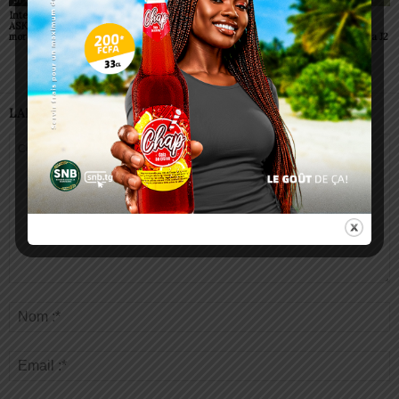
Interclubs CAF: ASCK et
Championnats scolaires :
Championnat D2 : des
ASKO face à deux gros
le LETP Sokodé décroche
surprises et des
morceaux
le titre national
confirmations lors de la J2
LAISSER UN COMMENTAIRE