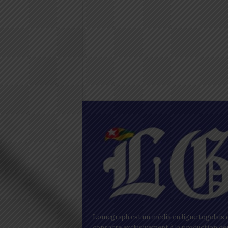
Lomegraph est un média en ligne togolais q
consacre exclusivement à la production de