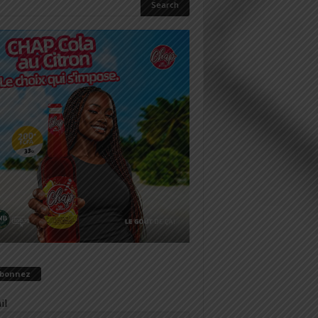
abonnez
il