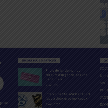
ENCORE PLUS D'ARTICLES
CA
SOC
Pilule du lendemain : un
recours d’urgence, pas une
Non c
habitude à...
SPO
7 août 2026
POL
Interclubs CAF: ASCK et ASKO
SAN
face à deux gros morceaux
ui se
6 août 2026
ECO
s