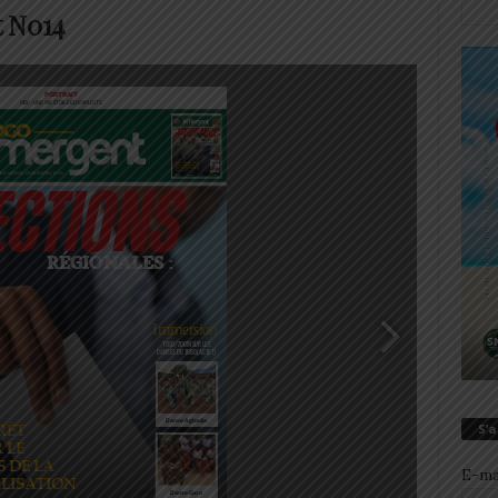
 N014
S’
E-ma