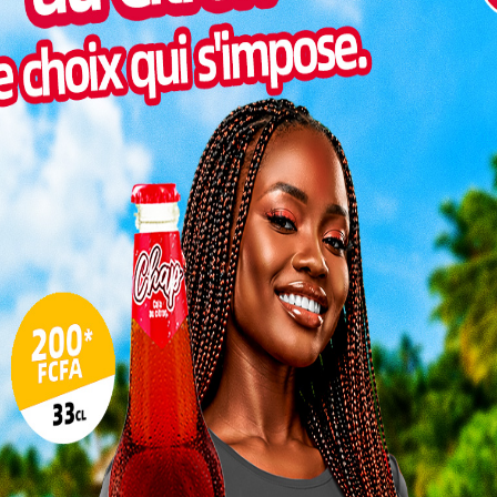
Pilul
une h
Inter
morc
Togo/
sonne
Togo/
liste
ESSAL
visit
L
3
10