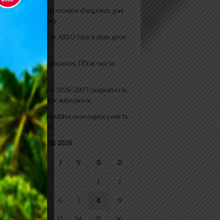
e du lendemain : un recours d’urgence, pas
abitude à banaliser
clubs CAF: ASCK et ASKO face à deux gros
eaux
 Boissons énergisantes: l’État tire la
tte d’alarme
 Rentrée scolaire 2026-2027: consultez la
 officielle des écoles autorisées
 2026 : les admissibles convoqués pour la
e médicale à Lomé
août 2026
M
M
J
V
S
D
1
2
4
5
6
7
8
9
11
12
13
14
15
16