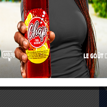
17
24
31
« Juil