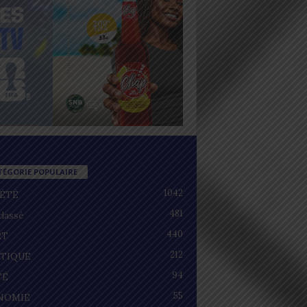
TÉGORIE POPULAIRE
1042
IÉTÉ
481
lassé
440
RT
212
ITIQUE
94
TÉ
55
NOMIE