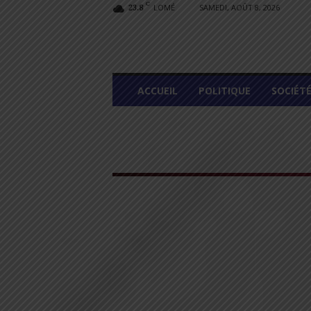
C
LOMÉ
SAMEDI, AOÛT 8, 2026
23.8
L
ACCUEIL
POLITIQUE
SOCIÉT
O
M
E
G
R
A
P
H