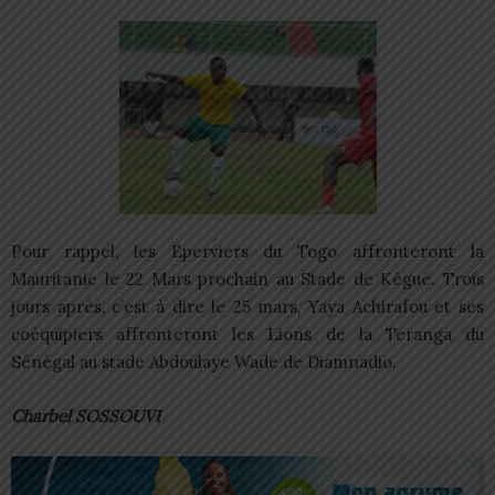
Pour rappel, les Eperviers du Togo affronteront la
Mauritanie le 22 Mars prochain au Stade de Kégué. Trois
jours après, c’est à dire le 25 mars, Yaya Achirafou et ses
coéquipiers affronteront les Lions de la Teranga du
Sénégal au stade Abdoulaye Wade de Diamnadio.
Charbel SOSSOUVI