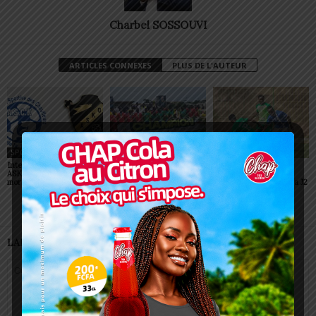
Charbel SOSSOUVI
ARTICLES CONNEXES
PLUS DE L'AUTEUR
SPORT
SPORT
SPORT
Interclubs CAF: ASCK et
Championnats scolaires :
Championnat D2 : des
ASKO face à deux gros
le LETP Sokodé décroche
surprises et des
morceaux
le titre national
confirmations lors de la J2
LAISSER UN COMMENTAIRE