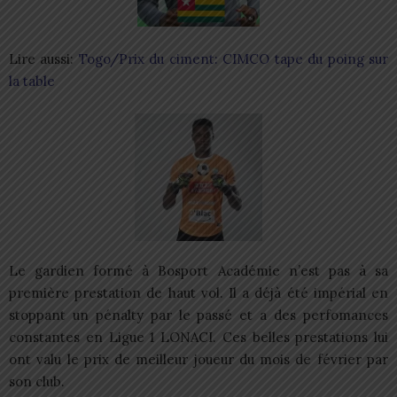
Lire aussi:
Togo/Prix du ciment: CIMCO tape du poing sur
la table
Le gardien formé à Bosport Académie n’est pas à sa
première prestation de haut vol. Il a déjà été impérial en
stoppant un pénalty par le passé et a des perfomances
constantes en Ligue 1 LONACI. Ces belles prestations lui
ont valu le prix de meilleur joueur du mois de février par
son club.