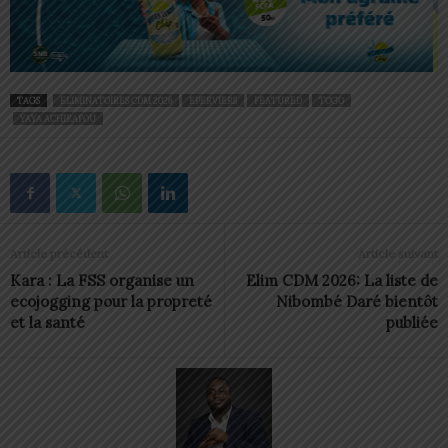
TAGS
ELIMINATOIRES CDM 2026
EPERVIERS
FEATURED
TOGO
YAYA ACHIRAFOU
Article précédent
Article suivant
Kara : La FSS organise un
Elim CDM 2026: La liste de
ecojogging pour la propreté
Nibombé Daré bientôt
et la santé
publiée