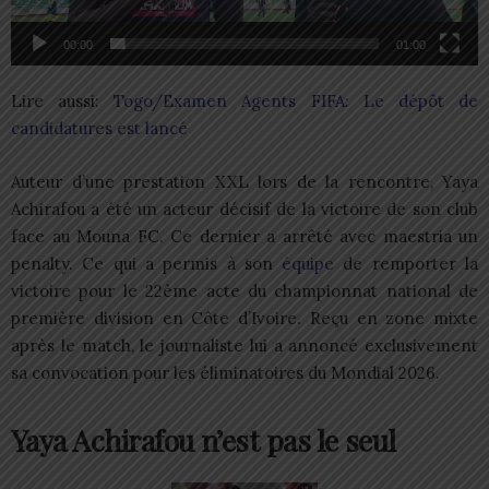
00:00
01:00
Lire aussi:
Togo/Examen Agents FIFA: Le dépôt de
candidatures est lancé
Auteur d’une prestation XXL lors de la rencontre, Yaya
Achirafou a été un acteur décisif de la victoire de son club
face au Mouna FC. Ce dernier a arrêté avec maestria un
penalty. Ce qui a permis à son
équipe
de remporter la
victoire pour le 22ème acte du championnat national de
première division en Côte d’Ivoire. Reçu en zone mixte
après le match, le journaliste lui a annoncé exclusivement
sa convocation pour les éliminatoires du Mondial 2026.
Yaya Achirafou n’est pas le seul