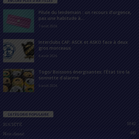
ENCORE PLUS D'ARTICLES
Pilule du lendemain : un recours d’urgence,
pas une habitude à...
7 août 2026
Interclubs CAF: ASCK et ASKO face à deux
gros morceaux
6 août 2026
Togo/ Boissons énergisantes: l’État tire la
sonnette d’alarme
6 août 2026
CATÉGORIE POPULAIRE
1042
SOCIÉTÉ
481
Non classé