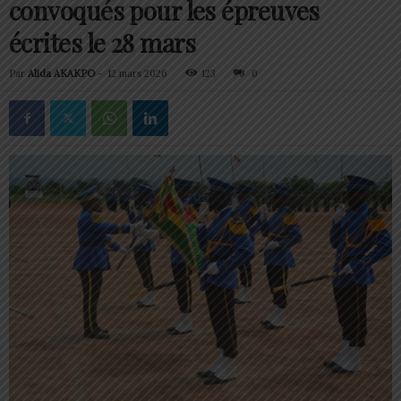
convoqués pour les épreuves
écrites le 28 mars
Par
Alida AKAKPO
-
12 mars 2026
123
0