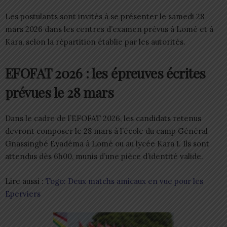
Les postulants sont invités à se présenter le samedi 28
mars 2026 dans les centres d’examen prévus à Lomé et à
Kara, selon la répartition établie par les autorités.
EFOFAT 2026 : les épreuves écrites
prévues le 28 mars
Dans le cadre de l’EFOFAT 2026, les candidats retenus
devront composer le 28 mars à l’école du camp Général
Gnassingbé Eyadéma à Lomé ou au lycée Kara 1. Ils sont
attendus dès 6h00, munis d’une pièce d’identité valide.
Lire aussi :
Togo: Deux matchs amicaux en vue pour les
Eperviers