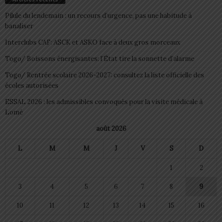
Pilule du lendemain : un recours d’urgence, pas une habitude à
banaliser
Interclubs CAF: ASCK et ASKO face à deux gros morceaux
Togo/ Boissons énergisantes: l’État tire la sonnette d’alarme
Togo/ Rentrée scolaire 2026-2027: consultez la liste officielle des
écoles autorisées
ESSAL 2026 : les admissibles convoqués pour la visite médicale à
Lomé
août 2026
L
M
M
J
V
S
D
1
2
3
4
5
6
7
8
9
10
11
12
13
14
15
16