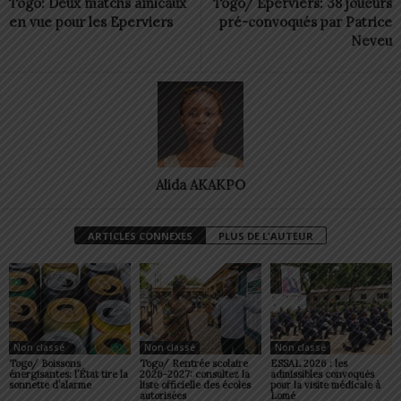
Togo: Deux matchs amicaux
Togo/ Eperviers: 38 joueurs
en vue pour les Eperviers
pré-convoqués par Patrice
Neveu
Alida AKAKPO
ARTICLES CONNEXES
PLUS DE L'AUTEUR
Non classé
Non classé
Non classé
Togo/ Boissons
Togo/ Rentrée scolaire
ESSAL 2026 : les
énergisantes: l’État tire la
2026-2027: consultez la
admissibles convoqués
sonnette d’alarme
liste officielle des écoles
pour la visite médicale à
autorisées
Lomé