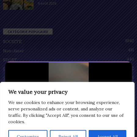
6 août 2026
CATÉGORIE POPULAIRE
1042
SOCIÉTÉ
481
Non classé
440
SPORT
212
POLITIQUE
94
SANTÉ
55
ECONOMIE
We value your privacy
51
CULTURE
We use cookies to enhance your browsing experience,
serve personalized ads or content, and analyze our
traffic. By clicking "Accept All", you consent to our use of
cookies.
Privacy
© Copyright 2025 | LOMEGRAPH
Customize
Reject All
Accept All