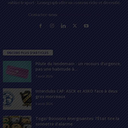
oublier le sport ; Lomegraph offre un contenu riche et diversifié.
Contactez-nous:
contact@lomegraph.tg
ENCORE PLUS D'ARTICLES
Pilule du lendemain : un recours d’urgence,
pas une habitude à...
7 août 2026
Interclubs CAF: ASCK et ASKO face à deux
gros morceaux
6 août 2026
Togo/ Boissons énergisantes: l’État tire la
sonnette d’alarme