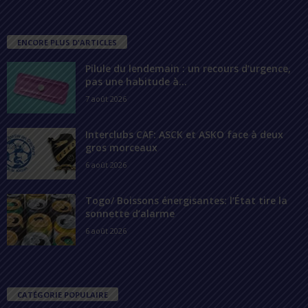
ENCORE PLUS D'ARTICLES
Pilule du lendemain : un recours d’urgence,
pas une habitude à...
7 août 2026
Interclubs CAF: ASCK et ASKO face à deux
gros morceaux
6 août 2026
Togo/ Boissons énergisantes: l’État tire la
sonnette d’alarme
6 août 2026
CATÉGORIE POPULAIRE