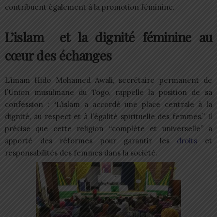
contribuent également à la promotion féminine.
L’islam et la dignité féminine au
cœur des échanges
L’imam Hido Mohamed Awali, secrétaire permanent de
l’Union musulmane du Togo, rappelle la position de sa
confession : “L’islam a accordé une place centrale à la
dignité, au respect et à l’égalité spirituelle des femmes.” Il
précise que cette religion “complète et universelle” a
apporté des réformes pour garantir les
droits
et
responsabilités des femmes dans la société.