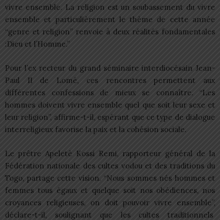
vivre ensemble. La religion est un soubassement du vivre
ensemble et particulièrement le thème de cette année
“genre et religion” renvoie à deux réalités fondamentales
:Dieu et l’Homme.”
Pour l’ex recteur du grand séminaire interdiocésain Jean-
Paul II de Lomé, ces rencontres permettent aux
différentes confessions de mieux se connaître. “Les
hommes doivent vivre ensemble quel que soit leur sexe et
leur religion”, affirme-t-il, espérant que ce type de dialogue
interreligieux favorise la paix et la cohésion sociale.
Le prêtre Apeletè Kossi Remi, rapporteur général de la
Fédération nationale des cultes vodou et des traditions du
Togo, partage cette vision. “Nous sommes nés hommes et
femmes tous égaux et quelque soit nos obédiences, nos
croyances religieuses, on doit pouvoir vivre ensemble”,
déclare-t-il, soulignant que les cultes traditionnels