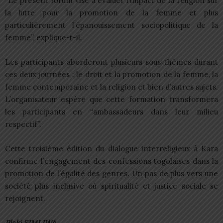
“Le présent forum vise à évaluer l’impact de la religion sur
la lutte pour la promotion de la femme et plus
particulièrement l’épanouissement sociopolitique de la
femme”, explique-t-il.
Les participants aborderont plusieurs sous-thèmes durant
ces deux journées : le droit et la promotion de la femme, la
femme contemporaine et la religion et bien d’autres sujets.
L’organisateur espère que cette formation transformera
les participants en “ambassadeurs dans leur milieu
respectif”.
Cette troisième édition du dialogue interreligieux à Kara
confirme l’engagement des confessions togolaises dans la
promotion de l’égalité des genres. Un pas de plus vers une
société plus inclusive où spiritualité et justice sociale se
rejoignent.
Plaki SIMLIWA