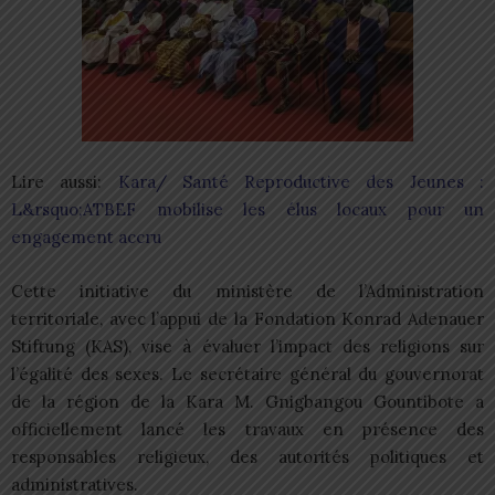
Lire aussi:
Kara/ Santé Reproductive des Jeunes :
L&rsquo;ATBEF mobilise les élus locaux pour un
engagement accru
Cette initiative du ministère de l’Administration
territoriale, avec l’appui de la Fondation Konrad Adenauer
Stiftung (KAS), vise à évaluer l’impact des religions sur
l’égalité des sexes. Le secrétaire général du gouvernorat
de la région de la Kara M. Gnigbangou Gountibote a
officiellement lancé les travaux en présence des
responsables religieux, des autorités politiques et
administratives.