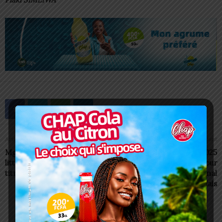
Article précédent
Article suivant
Mgr Barrigah: une œuvre
Carrefour Jeunes Kara 2025
littéraire bientôt publiée à
: Un tremplin pour
titre posthume
l’entrepreneuriat régional
togolais