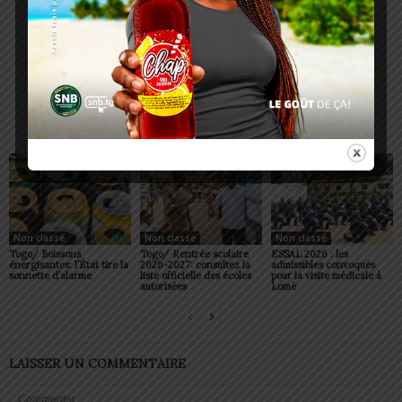
Charbel SOSSOUVI
ARTICLES CONNEXES
PLUS DE L'AUTEUR
Non classé
Non classé
Non classé
Togo/ Boissons
Togo/ Rentrée scolaire
ESSAL 2026 : les
énergisantes: l’État tire la
2026-2027: consultez la
admissibles convoqués
sonnette d’alarme
liste officielle des écoles
pour la visite médicale à
autorisées
Lomé
LAISSER UN COMMENTAIRE