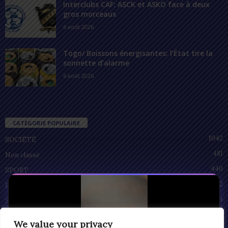
Interclubs CAF: ASCK et ASKO face à deux
gros morceaux
6 août 2026
Togo/ Boissons énergisantes: l’État tire la
sonnette d’alarme
6 août 2026
CATÉGORIE POPULAIRE
1042
SOCIÉTÉ
481
Non classé
440
SPORT
212
POLITIQUE
94
SANTÉ
55
ECONOMIE
We value your privacy