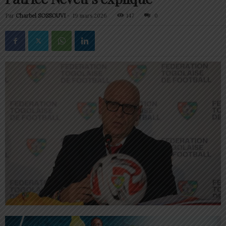
Par
Charbel SOSSOUVI
-
19 mars 2026
147
0