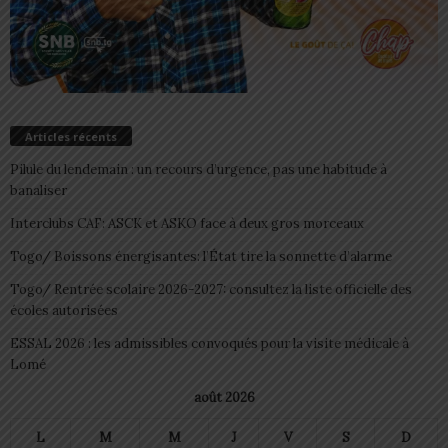
Articles récents
Pilule du lendemain : un recours d’urgence, pas une habitude à
banaliser
Interclubs CAF: ASCK et ASKO face à deux gros morceaux
Togo/ Boissons énergisantes: l’État tire la sonnette d’alarme
Togo/ Rentrée scolaire 2026-2027: consultez la liste officielle des
écoles autorisées
ESSAL 2026 : les admissibles convoqués pour la visite médicale à
Lomé
août 2026
L
M
M
J
V
S
D