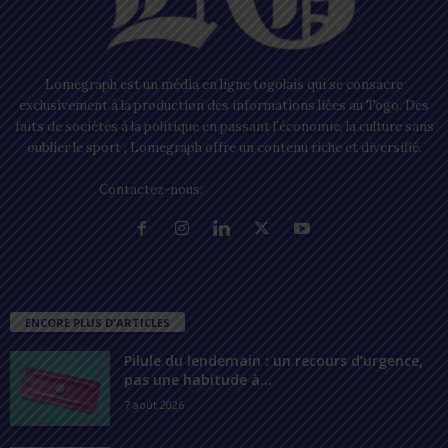
Lomegraph est un média en ligne togolais qui se consacre
exclusivement à la production des informations liées au Togo. Des
faits de sociétés à la politique en passant l’économie, la culture sans
oublier le sport ; Lomegraph offre un contenu riche et diversifié.
Contactez-nous:
contact@lomegraph.tg
ENCORE PLUS D'ARTICLES
Pilule du lendemain : un recours d’urgence,
pas une habitude à...
7 août 2026