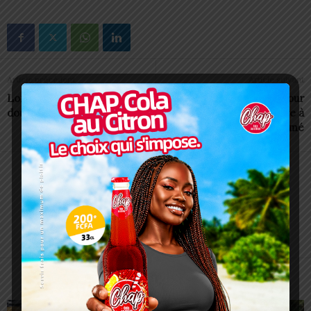
Article précédent
Article suivant
Long week-end : DJAMA
IYBA-SEED : clap de fin pour
double le plaisir à Agoè
la formation genre à
Atakpamé
Charbel SOSSOUVI
ARTICLES CONNEXES
PLUS DE L'AUTEUR