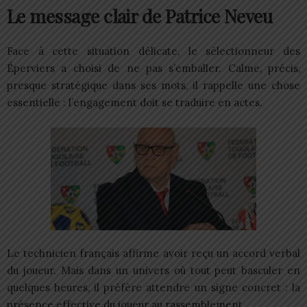
Le message clair de Patrice Neveu
Face à cette situation délicate, le sélectionneur des
Éperviers a choisi de ne pas s’emballer. Calme, précis,
presque stratégique dans ses mots, il rappelle une chose
essentielle : l’engagement doit se traduire en actes.
Le technicien français affirme avoir reçu un accord verbal
du joueur. Mais dans un univers où tout peut basculer en
quelques heures, il préfère attendre un signe concret : la
présence effective du joueur au rassemblement.