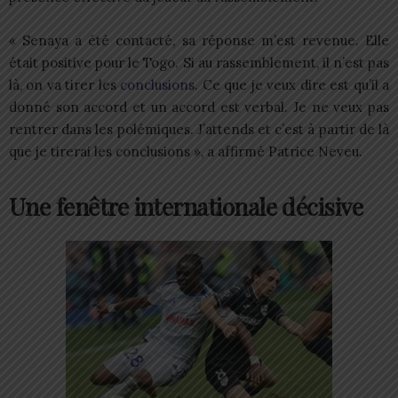
« Senaya a été contacté, sa réponse m’est revenue. Elle
était positive pour le Togo. Si au rassemblement, il n’est pas
là, on va tirer les
conclusions
. Ce que je veux dire est qu’il a
donné son accord et un accord est verbal. Je ne veux pas
rentrer dans les polémiques. J’attends et c’est à partir de là
que je tirerai les conclusions », a affirmé Patrice Neveu.
Une fenêtre internationale décisive