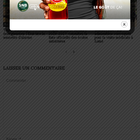
Non classé
Non classé
Non classé
Togo/ Boissons
Togo/ Rentrée scolaire
ESSAL 2026 : les
énergisantes: l’État tire la
2026-2027: consultez la
admissibles convoqués
sonnette d’alarme
liste officielle des écoles
pour la visite médicale à
autorisées
Lomé
LAISSER UN COMMENTAIRE