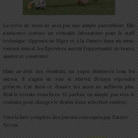
La trêve de mars ne sera pas une simple parenthèse. Elle
s’annonce comme un véritable laboratoire pour le staff
technique. Opposés au Niger et à la Guinée dans un mini-
tournoi amical, les Éperviers auront l’opportunité de tester,
ajuster et construire.
Mais au-delà des résultats, un enjeu dominera tous les
autres. Il s’agira de voir si Marvin Senaya répondra
présent. Car dans ce dossier, les mots ne suffisent plus.
Seul le terrain tranchera. Et parfois, un simple pas vers le
vestiaire peut changer le destin d’une sélection entière.
Voici la liste complète des joueurs convoqués par Patrice
Neveu: