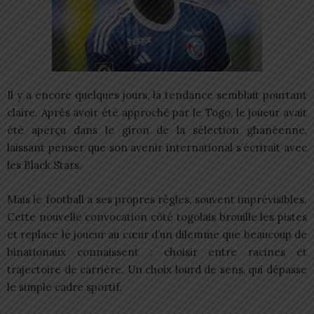
Il y a encore quelques jours, la tendance semblait pourtant
claire. Après avoir été approché par le Togo, le joueur avait
été aperçu dans le giron de la sélection ghanéenne,
laissant penser que son avenir international s’écrirait avec
les Black Stars.
Mais le football a ses propres règles, souvent imprévisibles.
Cette nouvelle convocation côté togolais brouille les pistes
et replace le joueur au cœur d’un dilemme que beaucoup de
binationaux connaissent : choisir entre racines et
trajectoire de carrière. Un choix lourd de sens, qui dépasse
le simple cadre sportif.