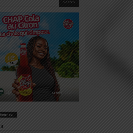
abonnez
il