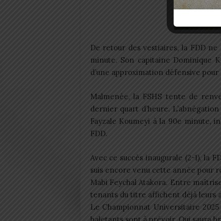
De retour des vestiaires, la FDD ne
minute. Son capitaine Dominique Ko
d’une approximation défensive pour c
Malmenée, la FSHS tente de renver
dernier quart d’heure. L’abnégation
Fayzale Koumeyi à la 90e minute, in
FDD.
Avec ce succès inaugurale (2-1), la 
suis encore venu cette année pour re
Mabi Feychal Atakora. Entre maîtrise 
tenants du titre affichent déjà leurs 
Le Championnat Universitaire 2025 
haletants sont à prévoir. Qui saura b