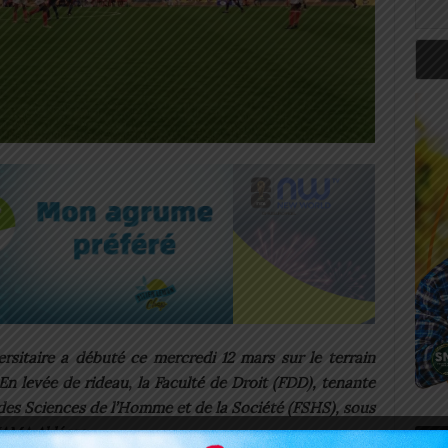
sitaire a débuté ce mercredi 12 mars sur le terrain
En levée de rideau, la Faculté de Droit (FDD), tenante
té des Sciences de l’Homme et de la Société (FSHS), sous
GNAMA Aklésso.
Art