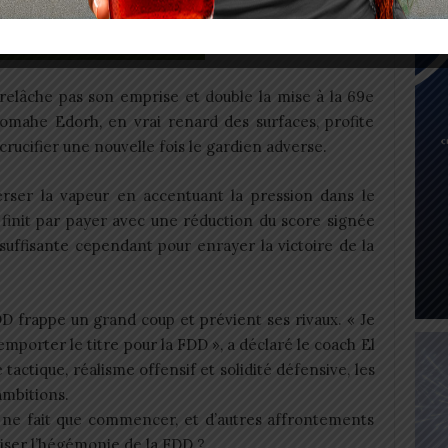
 relâche pas son emprise et double la mise à la 69e
mahe Edorh, en vrai renard des surfaces, profite
rucifier une nouvelle fois le gardien adverse.
ser la vapeur en accentuant la pression dans le
 finit par payer avec une réduction du score signée
suffisante cependant pour enrayer la victoire de la
FDD frappe un grand coup et prévient ses rivaux. « Je
mporter le titre pour la FDD », a déclaré le coach El
tactique, réalisme offensif et solidité défensive, les
ambitions.
ne fait que commencer, et d’autres affrontements
riser l’hégémonie de la FDD ?