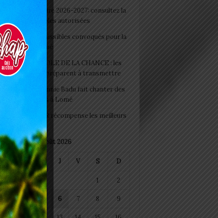
 Rentrée scolaire 2026-2027: consultez la
 officielle des écoles autorisées
 2026 : les admissibles convoqués pour la
e médicale à Lomé
D+ Togo / ECOLE DE LA CHANCE : les
es-artisans se préparent à transmettre
 Night 2026: Sonnie Badu fait chanter des
ers de personnes à Lomé
 : AGRI-ESPOIR récompense les meilleurs
ts
août 2026
M
M
J
V
S
D
1
2
4
5
6
7
8
9
11
12
13
14
15
16