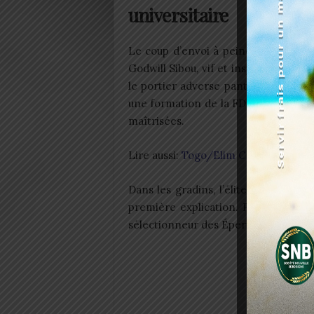
universitaire
Le coup d’envoi à peine donné, la 
Godwill Sibou, vif et inspiré, ouvre l
le portier adverse pantois. Cueillie à
une formation de la FDD bien en pla
maîtrisées.
Lire aussi:
Togo/Elim CDM 2026: Yaya 
Dans les gradins, l’élite du football
première explication. Parmi les figu
sélectionneur des Éperviers Nibombé 