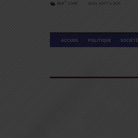
C
LOMÉ
JEUDI, AOÛT 6, 2026
23.6
L
ACCUEIL
POLITIQUE
SOCIÉT
O
M
E
G
R
A
P
H