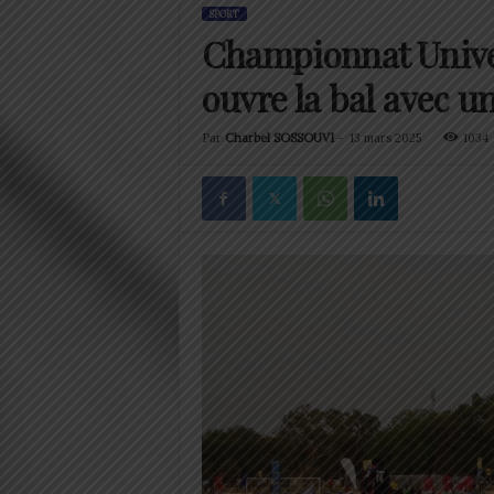
SPORT
Championnat Unive
ouvre la bal avec un
Par
Charbel SOSSOUVI
-
13 mars 2025
1034