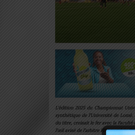
L’édition 2025 du Championnat Univer
synthétique de l’Université de Lomé. 
du titre, croisait le fer avec la Facul
l’œil avisé de l’arbitre FIFA togolais 