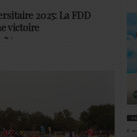
rsitaire 2025: La FDD
e victoire
0
S’
E-ma