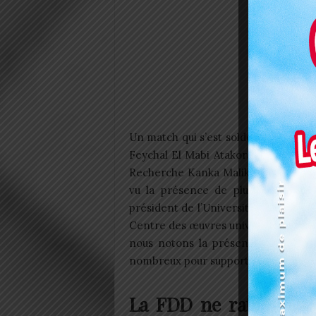
Un match qui s’est soldé sur un scor
Feychal El Mabi Atakora. Présidée p
Recherche Kanka Malik Natchaba, l’o
vu la présence de plusieurs autres
président de l’Université de Lomé, 
Centre des œuvres universitaires de
nous notons la présence de certa
nombreux pour supporter leurs équip
La FDD ne rate pas s