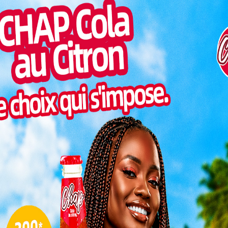
Togo/
liste
ESSAL
visit
SWED
maitr
Glory
e de deux buts à un en faveur des protégés du coach
milli
ar le ministre de l’Enseignement supérieur et de la
Vogan
uverture du championnat universitaire 2025 a aussi
talen
 personnalités. Parmi eux, nous pouvons citer le
professeur Adama Mawulé Kpodar et la directrice du
 Lomé (COUL), professeur Adzo Dzifa Kokutsè. Aussi,
L
ines autorités académiques et des
étudiants
sortis
es.
3
on entrée dans le championnat
10