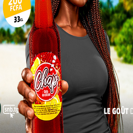
17
FDD pose d’emblée son empreinte sur la rencontre.
24
e score à la 7e minute d’une frappe clinique qui laisse
31
 froid, la FSHS peine à sortir la tête de l’eau face à
« Juil
ce, alternant pressing haut et phases de possession
Achirafou sera de la partie
 togolais et des universités suit avec attention cette
res de proue présentes, le Professeur Batawilla, le
Daré, et plusieurs cadres influents du ballon rond.