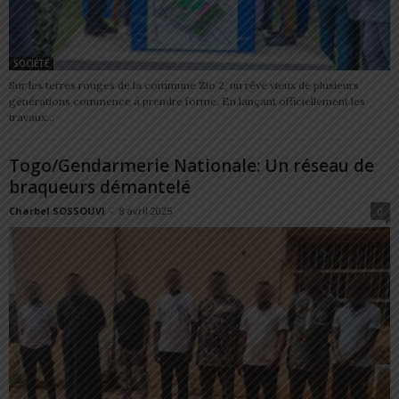
SOCIÉTÉ
Sur les terres rouges de la commune Zio 2, un rêve vieux de plusieurs
générations commence à prendre forme. En lançant officiellement les
travaux...
Togo/Gendarmerie Nationale: Un réseau de
braqueurs démantelé
Charbel SOSSOUVI
-
8 avril 2025
0