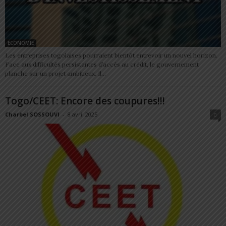
ECONOMIE
Les entreprises togolaises pourraient bientôt entrevoir un nouvel horizon.
Face aux difficultés persistantes d’accès au crédit, le gouvernement
planche sur un projet ambitieux. Il...
Togo/CEET: Encore des coupures!!!
Charbel SOSSOUVI
-
8 avril 2025
0