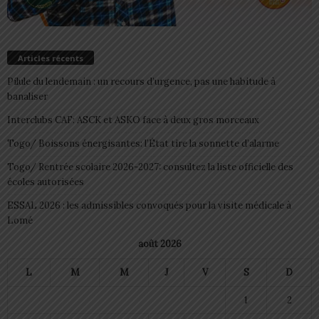
Articles récents
Pilule du lendemain : un recours d’urgence, pas une habitude à
banaliser
Interclubs CAF: ASCK et ASKO face à deux gros morceaux
Togo/ Boissons énergisantes: l’État tire la sonnette d’alarme
Togo/ Rentrée scolaire 2026-2027: consultez la liste officielle des
écoles autorisées
ESSAL 2026 : les admissibles convoqués pour la visite médicale à
Lomé
août 2026
L
M
M
J
V
S
D
1
2