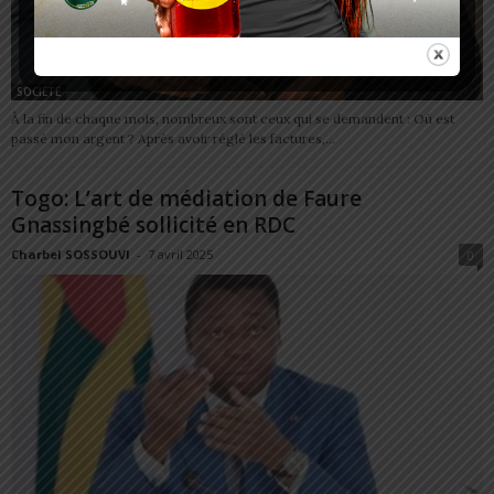
SOCIÉTÉ
À la fin de chaque mois, nombreux sont ceux qui se demandent : Où est
passé mon argent ? Après avoir réglé les factures,...
Togo: L’art de médiation de Faure
Gnassingbé sollicité en RDC
Charbel SOSSOUVI
-
7 avril 2025
0