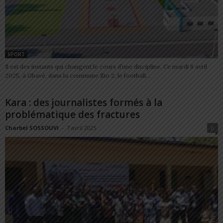
SPORT
Il est des instants qui changent le cours d’une discipline. Ce mardi 8 avril
2025, à Gbavé, dans la commune Zio 2, le football...
Kara : des journalistes formés à la
problématique des fractures
Charbel SOSSOUVI
-
7 avril 2025
0