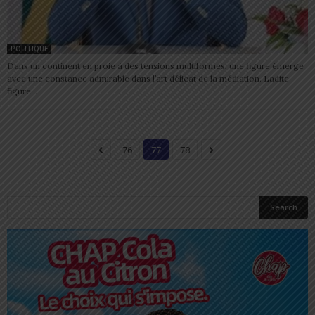
POLITIQUE
Dans un continent en proie à des tensions multiformes, une figure émerge
avec une constance admirable dans l’art délicat de la médiation. Ladite
figure...
76
77
78