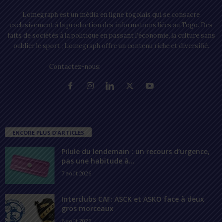
Lomegraph est un média en ligne togolais qui se consacre
exclusivement à la production des informations liées au Togo. Des
faits de sociétés à la politique en passant l’économie, la culture sans
oublier le sport ; Lomegraph offre un contenu riche et diversifié.
Contactez-nous:
contact@lomegraph.tg
ENCORE PLUS D'ARTICLES
Pilule du lendemain : un recours d’urgence,
pas une habitude à...
7 août 2026
Interclubs CAF: ASCK et ASKO face à deux
gros morceaux
6 août 2026