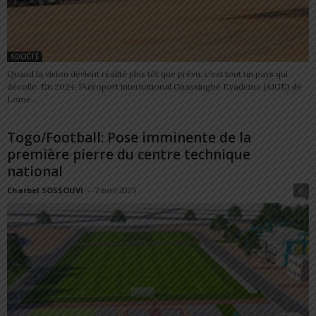
SOCIÉTÉ
Quand la vision devient réalité plus tôt que prévu, c’est tout un pays qui
décolle. En 2024, l’Aéroport international Gnassingbé Eyadema (AIGE) de
Lomé...
Togo/Football: Pose imminente de la
première pierre du centre technique
national
Charbel SOSSOUVI
-
7 avril 2025
0