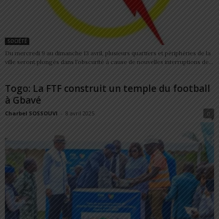
SOCIÉTÉ
Du mercredi 9 au dimanche 13 avril, plusieurs quartiers et périphéries de la
ville seront plongés dans l’obscurité à cause de nouvelles interruptions de...
Togo: La FTF construit un temple du football
à Gbavé
Charbel SOSSOUVI
-
8 avril 2025
0