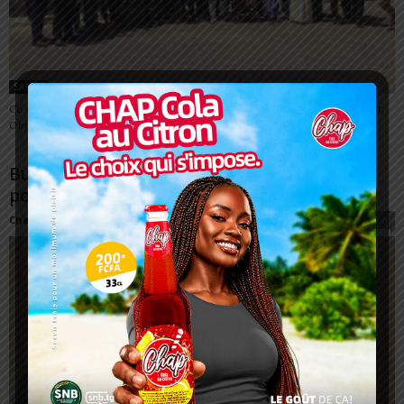
SANTÉ
Ce samedi 5 avril, le Foyer Évêché de Kara a accueilli un séminaire inédit.
Objectif, outiller les journalistes sur les fractures, un enjeu de...
Budget des enveloppes : une astuce simple
pour mieux vivre
Charbel SOSSOUVI
-
7 avril 2025
0