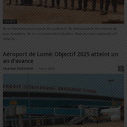
SOCIÉTÉ
Ils se faisaient passer pour des policiers. Ils détournaient des tonnes de
marchandises. Ils se croyaient intouchables. Mais la route nationale n°1
vient de...
Aéroport de Lomé: Objectif 2025 atteint un
an d’avance
Charbel SOSSOUVI
-
7 avril 2025
0