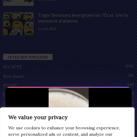
Togo/ Boissons énergisantes: l’État tire la
sonnette d’alarme
6 août 2026
CATÉGORIE POPULAIRE
1042
SOCIÉTÉ
481
Non classé
440
SPORT
212
POLITIQUE
94
SANTÉ
55
ECONOMIE
We value your privacy
51
CULTURE
We use cookies to enhance your browsing experience,
serve personalized ads or content, and analyze our