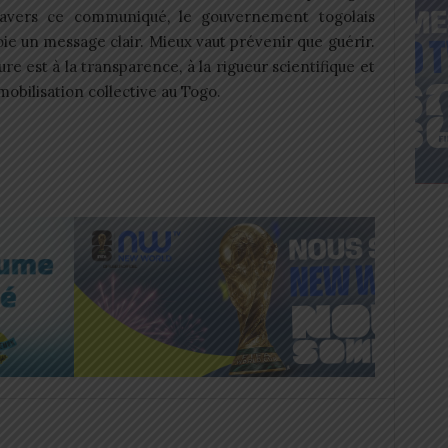
ravers ce communiqué, le gouvernement togolais
ie un message clair. Mieux vaut prévenir que guérir.
ure est à la transparence, à la rigueur scientifique et
 mobilisation collective au Togo.