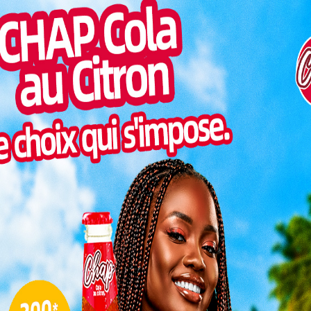
Pilul
une h
Inter
morc
ilence des eaux cache un danger invisible. Samedi 3
Togo/
inistère togolais de la Santé et de l’Hygiène publique
sonne
iétante. Une quantité inhabituelle de poissons morts
Togo/
étention des eaux pluviales. Un phénomène rarissime,
liste
santé publique, qui a immédiatement déclenché une
ESSAL
visit
t agi avec célérité. En collaboration avec d’autres
 poissons morts ont été retirés et incinérés pour
L
tion. Un périmètre de sécurité a été érigé pour
ération de ces animaux. Objectif, empêcher leur
e
tragédie
sanitaire.
3
nts ont
10