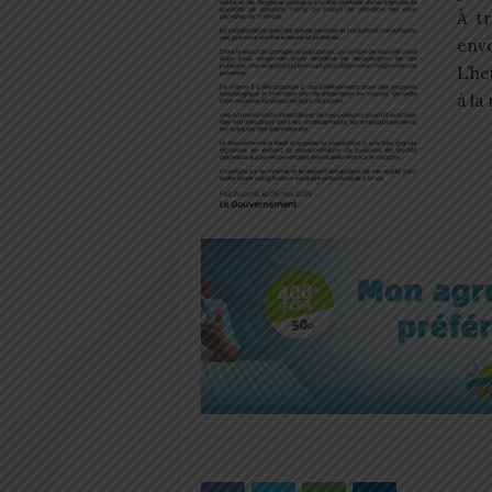
À t
envo
L’he
à la