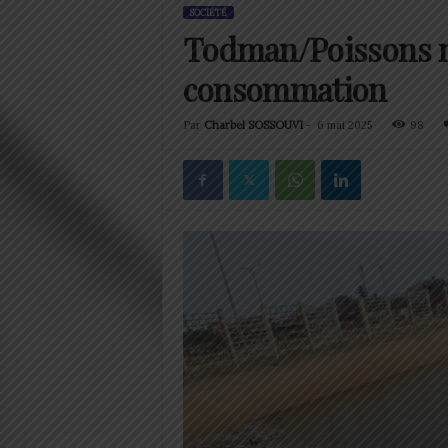
SOCIÉTÉ
Todman/Poissons mo
consommation
Par
Charbel SOSSOUVI
-
6 mai 2025
98