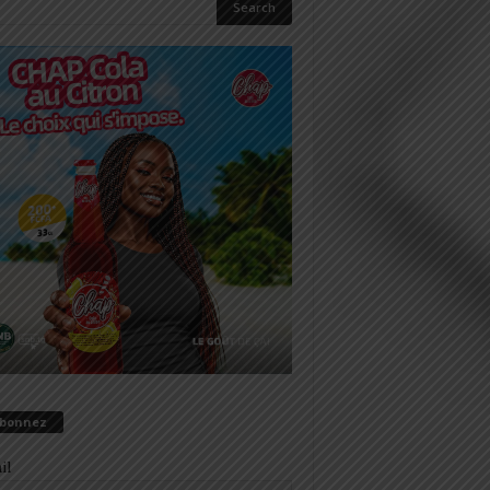
abonnez
il