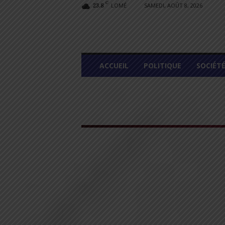
C
LOMÉ
SAMEDI, AOÛT 8, 2026
23.8
L
ACCUEIL
POLITIQUE
SOCIÉT
O
M
E
G
R
A
P
H