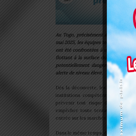
Au Togo, précisément à Todman, le s
mai 2025, les équipes techniques du m
ont été confrontées à une scène inqu
flottant à la surface du bassin de r
potentiellement dangereux pour la 
alerte de niveau élevé.
Dès la découverte, les autorités on
institutions compétentes, tous les
prévenir tout risque de contamina
empêcher toute tentative de récup
entrée sur les marchés et éviter un
Dans le même temps, des prélèveme