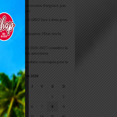
e du lendemain : un recours d’urgence, pas
abitude à banaliser
clubs CAF: ASCK et ASKO face à deux gros
eaux
 Boissons énergisantes: l’État tire la
tte d’alarme
 Rentrée scolaire 2026-2027: consultez la
 officielle des écoles autorisées
 2026 : les admissibles convoqués pour la
e médicale à Lomé
août 2026
M
M
J
V
S
D
1
2
4
5
6
7
8
9
11
12
13
14
15
16