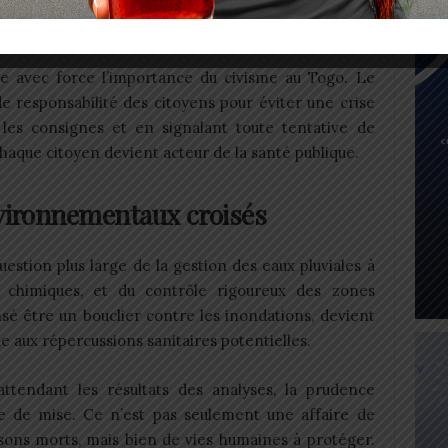
 imminentes à Lomé (le programme)
 avec force l’importance du civisme au Togo. Le
 responsabilité des citoyens pour éviter une crise
 les consignes et en signalant toute tentative de
haque citoyen devient acteur de la santé publique.
nvironnementaux croisés
estion plus large de la gestion des eaux pluviales à
 chimiques, et du contrôle rigoureux des zones
sé être un bouclier contre les inondations, devient
e aux répercussions sanitaires potentielles.
ttendant les résultats des analyses, la prudence
e de mise. Ce n’est pas seulement une affaire de
sons morts, mais bien de vies humaines à protéger.