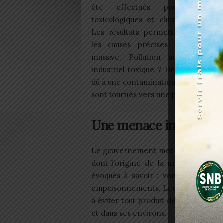
été effectués pour des an
toxicologiques et chimiques approf
Les résultats permettront de dét
les causes précises de cette mo
massive. Pollution accidentelle 
industriel toxique ? Déséquilibre bi
dû à une contamination bactérienne 
sont tournés vers une possible cris
Une menace invisible q
Le gouvernement met en garde cont
dont l’origine de la mort reste en
évoqués à savoir : vomissements, in
empoisonnements. Les autorités appel
à éviter tout produit de mer dont l
et dans ses environs.