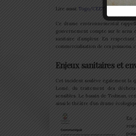
Lire aussi:
Togo/CEET: Des coupures
Ce drame environnemental rappelle
gouvernement compte sur le sens de
sanitaire d’ampleur. En respectant
commercialisation de ces poissons, c
Enjeux sanitaires et e
Cet incident soulève également la qu
Lomé, du traitement des déchets
sensibles. Le bassin de Todman, cen
ainsi le théâtre d’un drame écologiqu
En a
rest
pois