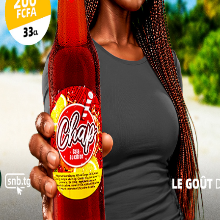
alyses
17
ondies.
erminer
24
rtalité
31
? Rejet
ologique
« Juil
? Les hypothèses restent ouvertes, mais les regards
e environnementale.
ui inquiète au Togo
re une consommation hasardeuse de ces poissons,
core floue. Des risques graves pour la santé sont
toxications alimentaires, diarrhées sévères, voire
lent à une vigilance extrême, invitant les citoyens
a provenance est douteuse, particulièrement à Lomé