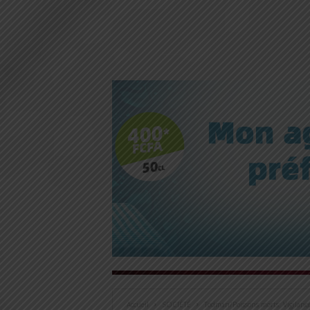
Accueil
SOCIÉTÉ
Todman/Poissons morts: Vigilanc