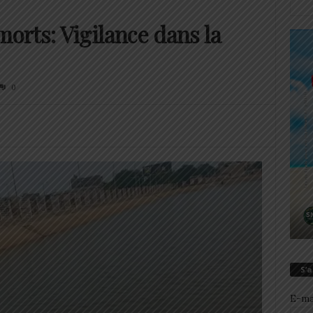
rts: Vigilance dans la
0
S’
E-ma