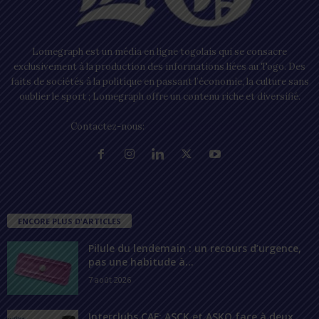
Lomegraph est un média en ligne togolais qui se consacre
exclusivement à la production des informations liées au Togo. Des
faits de sociétés à la politique en passant l’économie, la culture sans
oublier le sport ; Lomegraph offre un contenu riche et diversifié.
Contactez-nous:
contact@lomegraph.tg
ENCORE PLUS D'ARTICLES
Pilule du lendemain : un recours d’urgence,
pas une habitude à...
7 août 2026
Interclubs CAF: ASCK et ASKO face à deux