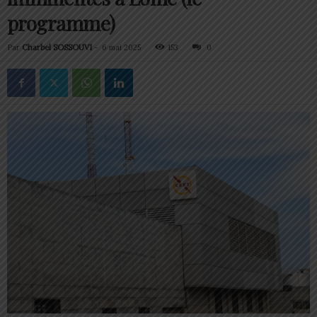
programme)
Par
Charbel SOSSOUVI
-
6 mai 2025
153
0