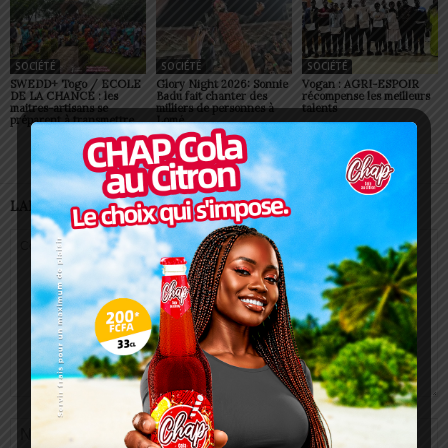
SOCIÉTÉ
SOCIÉTÉ
SOCIÉTÉ
SWEDD+ Togo / ECOLE
Glory Night 2026: Sonnie
Vogan : AGRI-ESPOIR
DE LA CHANCE : les
Badu fait chanter des
récompense les meilleurs
maitres-artisans se
milliers de personnes à
talents
préparent à transmettre
Lomé
LAISSER UN COMMENTAIRE