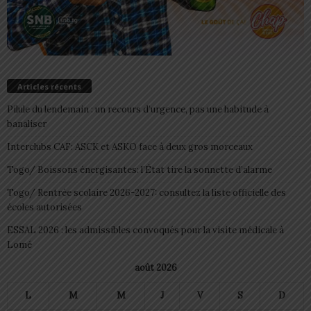
Articles récents
Pilule du lendemain : un recours d’urgence, pas une habitude à
banaliser
Interclubs CAF: ASCK et ASKO face à deux gros morceaux
Togo/ Boissons énergisantes: l’État tire la sonnette d’alarme
Togo/ Rentrée scolaire 2026-2027: consultez la liste officielle des
écoles autorisées
ESSAL 2026 : les admissibles convoqués pour la visite médicale à
Lomé
août 2026
L
M
M
J
V
S
D