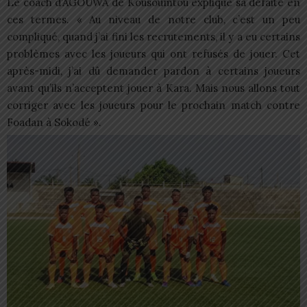
Le coach d’AGOUWA de Kousoumtou explique sa défaite en
ces termes. « Au niveau de notre club, c’est un peu
compliqué, quand j’ai fini les recrutements, il y a eu certains
problèmes avec les joueurs qui ont refusés de jouer. Cet
après-midi, j’ai dû demander pardon à certains joueurs
avant qu’ils n’acceptent jouer à Kara. Mais nous allons tout
corriger avec les joueurs pour le prochain match contre
Foadan à Sokodé ».