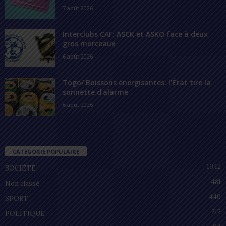
7 août 2026
Interclubs CAF: ASCK et ASKO face à deux
gros morceaux
6 août 2026
Togo/ Boissons énergisantes: l’État tire la
sonnette d’alarme
6 août 2026
CATÉGORIE POPULAIRE
1042
SOCIÉTÉ
481
Non classé
440
SPORT
212
POLITIQUE