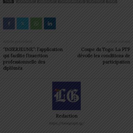
TAGS
AGOUWA FC
ARSENAL FC
CHAMPIONNAT D2
FEATURED
TOGO
Article précédent
Article suivant
‘’INSERJEUNE’’: l’application
Coupe du Togo: La FTF
qui facilite l’insertion
dévoile les conditions de
professionnelle des
participation
diplômés
Redaction
https://lomegraph.tg/