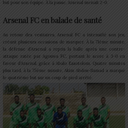
but pour son équipe. À la pause, Arsenal menait 2-0.
Arsenal FC en balade de santé
Au retour des vestiaires, Arsenal FC a intensifié son jeu,
créant plusieurs occasions de marquer. À la 71ème minute,
la défense d’Arsenal a repris la balle après une contre-
attaque ratée par Agouwa FC, portant le score à 3-0 en
faveur d’Arsenal, grâce à Abalo Essotolom. Quatre minutes
plus tard, à la 75ème minute, Akim Abdou-Samad a marqué
le quatrième but sur un coup de pied arrêté.