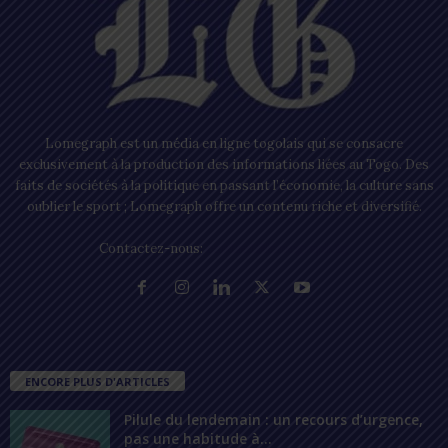
Lomegraph est un média en ligne togolais qui se consacre
exclusivement à la production des informations liées au Togo. Des
faits de sociétés à la politique en passant l’économie, la culture sans
oublier le sport ; Lomegraph offre un contenu riche et diversifié.
Contactez-nous:
contact@lomegraph.tg
ENCORE PLUS D'ARTICLES
Pilule du lendemain : un recours d’urgence,
pas une habitude à...