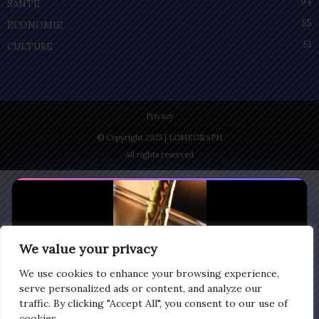
94
SANTÉ
55
ECONOMIE
51
CULTURE
Privacy
© Copyright 2025 | LOMEGRAPH
All rights reserved
We value your privacy
We use cookies to enhance your browsing experience,
serve personalized ads or content, and analyze our
traffic. By clicking "Accept All", you consent to our use of
cookies.