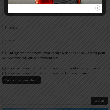
Enregistrer mon nom, email et site web dans ce navigateur pour
la prochaine fois que je commenterai.
Prévenez-moi de tous les nouveaux commentaires par e-mail.
Prévenez-moi de tous les nouveaux articles par e-mail.