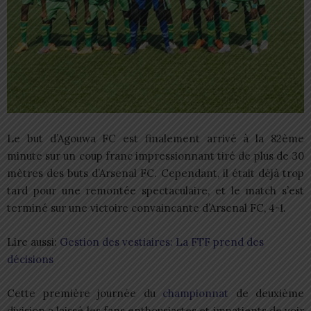
Le but d’Agouwa FC est finalement arrivé à la 82ème
minute sur un coup franc impressionnant tiré de plus de 30
mètres des buts d’Arsenal FC. Cependant, il était déjà trop
tard pour une remontée spectaculaire, et le match s’est
terminé sur une victoire convaincante d’Arsenal FC, 4-1.
Lire aussi:
Gestion des vestiaires: La FTF prend des
décisions
Cette première journée du
championnat
de deuxième
division a laissé les fans enthousiastes et impatients de voir