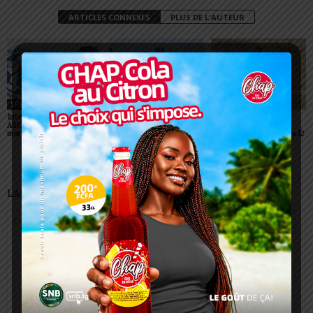
ARTICLES CONNEXES
PLUS DE L'AUTEUR
SPORT
SPORT
SPORT
Interclubs CAF: ASCK et
Championnats scolaires :
Championnat D2 : des
ASKO face à deux gros
le LETP Sokodé décroche
surprises et des
morceaux
le titre national
confirmations lors de la J2
LAISSER UN COMMENTAIRE