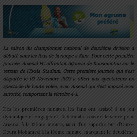
La saison du championnat national de deuxième division a
débuté sous les feux de la rampe à Kara. Pour cette première
journée, Arsenal FC affrontait Agouwa de Kousoumtou sur le
terrain de l’Evala Stadium. Cette première journée qui s’est
disputée le 02 Novembre 2023 a offert aux spectateurs un
spectacle de haute volée, avec Arsenal qui s’est imposé avec
autorité, remportant la victoire 4-1.
Dès les premières minutes, les fans ont assisté à un jeu
dynamique et engageant. Bah Amala a ouvert le score pour
Arsenal à la 12ème minute, suivi d’un superbe but d’Ouro-
Koura Mohamed à la 18ème minute, marquant le deuxième