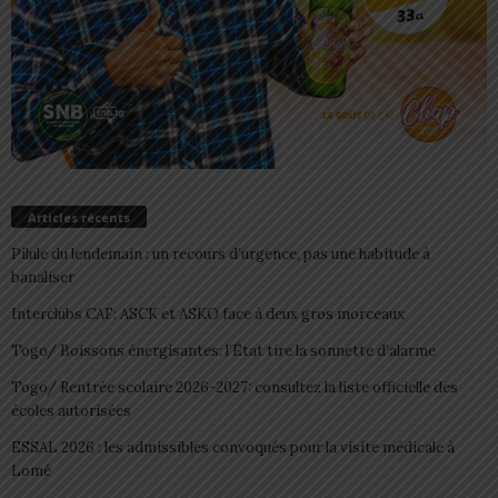
Articles récents
Pilule du lendemain : un recours d’urgence, pas une habitude à
banaliser
Interclubs CAF: ASCK et ASKO face à deux gros morceaux
Togo/ Boissons énergisantes: l’État tire la sonnette d’alarme
Togo/ Rentrée scolaire 2026-2027: consultez la liste officielle des
écoles autorisées
ESSAL 2026 : les admissibles convoqués pour la visite médicale à
Lomé