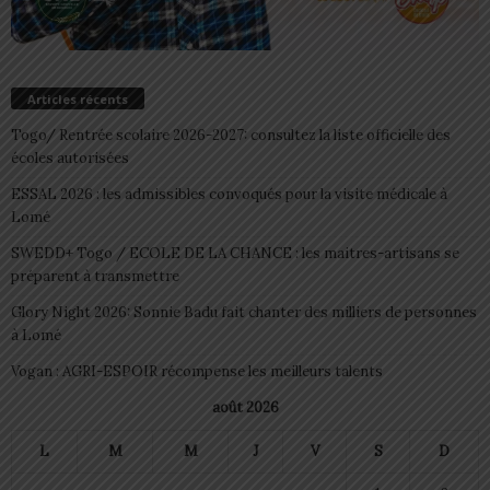
Articles récents
Togo/ Rentrée scolaire 2026-2027: consultez la liste officielle des
écoles autorisées
ESSAL 2026 : les admissibles convoqués pour la visite médicale à
Lomé
SWEDD+ Togo / ECOLE DE LA CHANCE : les maitres-artisans se
préparent à transmettre
Glory Night 2026: Sonnie Badu fait chanter des milliers de personnes
à Lomé
Vogan : AGRI-ESPOIR récompense les meilleurs talents
août 2026
L
M
M
J
V
S
D