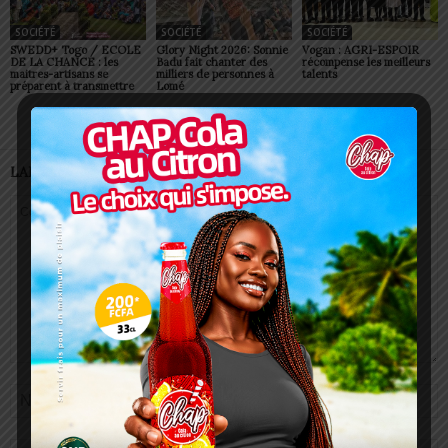
SOCIÉTÉ
SOCIÉTÉ
SOCIÉTÉ
SWEDD+ Togo / ECOLE
Glory Night 2026: Sonnie
Vogan : AGRI-ESPOIR
DE LA CHANCE : les
Badu fait chanter des
récompense les meilleurs
maitres-artisans se
milliers de personnes à
talents
préparent à transmettre
Lomé
LAISSER UN COMMENTAIRE