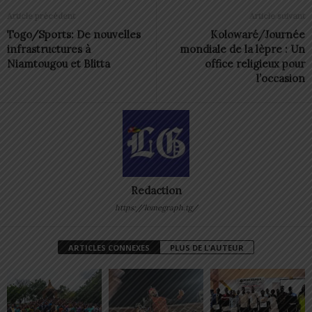
Article précédent
Article suivant
Togo/Sports: De nouvelles
Kolowaré/Journée
infrastructures à
mondiale de la lèpre : Un
Niamtougou et Blitta
office religieux pour
l’occasion
Redaction
https://lomegraph.tg/
ARTICLES CONNEXES
PLUS DE L'AUTEUR