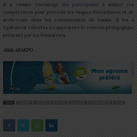
Il a ensuite encouragé les
participants
à utiliser ces
compétences pour prévenir les risques d’inondation et de
sécheresse dans les communautés du bassin. Il les a
également exhortés à s’approprier le contenu pédagogique
présenté par les formateurs.
Alida AKAKPO
TAGS
ANAMET
ATELIER
DAPAONG
FEATURED
JOURNALISTES
TOGO