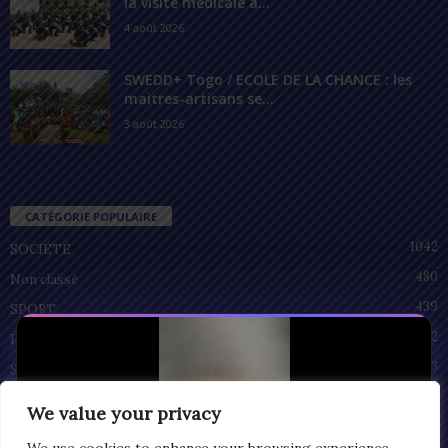
la visite médicale à...
4 août 2026
SWEDD+ Togo / ECOLE DE LA CHANCE : les
maitres-artisans se...
3 août 2026
CATÉGORIE POPULAIRE
1042
SOCIÉTÉ
480
Non classé
439
SPORT
212
POLITIQUE
93
SANTÉ
55
ECONOMIE
We value your privacy
51
CULTURE