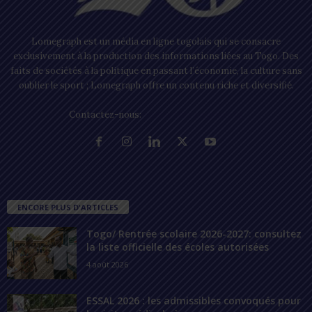
Lomegraph est un média en ligne togolais qui se consacre
exclusivement à la production des informations liées au Togo. Des
faits de sociétés à la politique en passant l’économie, la culture sans
oublier le sport ; Lomegraph offre un contenu riche et diversifié.
Contactez-nous:
contact@lomegraph.tg
ENCORE PLUS D'ARTICLES
Togo/ Rentrée scolaire 2026-2027: consultez
la liste officielle des écoles autorisées
4 août 2026
ESSAL 2026 : les admissibles convoqués pour