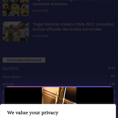
sonnette d’alarme
6 août 2026
Togo/ Rentrée scolaire 2026-2027: consultez
la liste officielle des écoles autorisées
4 août 2026
CATÉGORIE POPULAIRE
1042
SOCIÉTÉ
481
Non classé
440
SPORT
212
POLITIQUE
93
SANTÉ
55
ECONOMIE
We value your privacy
51
CULTURE