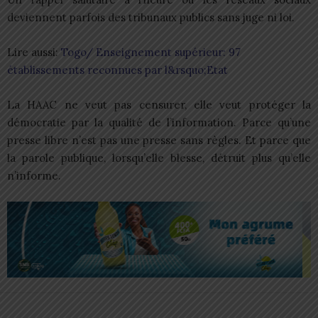
deviennent parfois des tribunaux publics sans juge ni loi.
Lire aussi:
Togo/ Enseignement supérieur: 97
établissements reconnues par l&rsquo;Etat
La HAAC ne veut pas censurer, elle veut protéger la
démocratie par la qualité de l’information. Parce qu’une
presse libre n’est pas une presse sans règles. Et parce que
la parole publique, lorsqu’elle blesse, détruit plus qu’elle
n’informe.