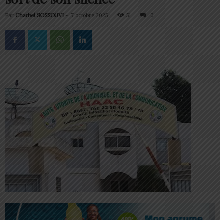
Par
Charbel SOSSOUVI
-
7 octobre 2025
51
0