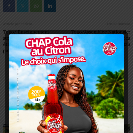
Article précédent
Article suivant
Togo/ Enseignement
Togo/Assemblée Nationale:
supérieur: 97
cap sur la loi des finances
établissements reconnues
2026
par l’Etat
Charbel SOSSOUVI
ARTICLES CONNEXES
PLUS DE L'AUTEUR