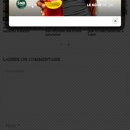
Non classé
Non classé
Non classé
Togo/ Boissons
Togo/ Rentrée scolaire
ESSAL 2026 : les
énergisantes: l’État tire la
2026-2027: consultez la
admissibles convoqués
sonnette d’alarme
liste officielle des écoles
pour la visite médicale à
autorisées
Lomé
LAISSER UN COMMENTAIRE