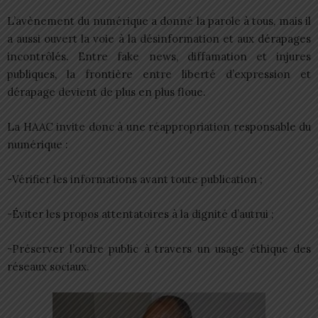
L’avènement du numérique a donné la parole à tous, mais il
a aussi ouvert la voie à la désinformation et aux dérapages
incontrôlés. Entre fake news, diffamation et injures
publiques, la frontière entre liberté d’expression et
dérapage devient de plus en plus floue.
La HAAC invite donc à une réappropriation responsable du
numérique :
-Vérifier les informations avant toute publication ;
-Éviter les propos attentatoires à la dignité d’autrui ;
-Préserver l’ordre public à travers un usage éthique des
réseaux sociaux.