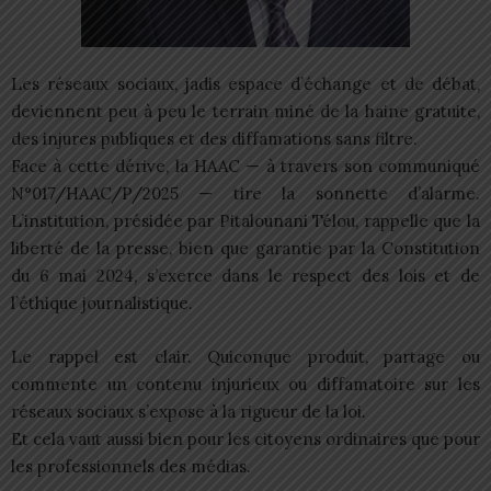
Les réseaux sociaux, jadis espace d’échange et de débat,
deviennent peu à peu le terrain miné de la haine gratuite,
des injures publiques et des diffamations sans filtre.
Face à cette dérive, la HAAC — à travers son communiqué
N°017/HAAC/P/2025 — tire la sonnette d’alarme.
L’institution, présidée par Pitalounani Télou, rappelle que la
liberté de la presse, bien que garantie par la Constitution
du 6 mai 2024, s’exerce dans le respect des lois et de
l’éthique journalistique.
Le rappel est clair. Quiconque produit, partage ou
commente un contenu injurieux ou diffamatoire sur les
réseaux sociaux s’expose à la rigueur de la loi.
Et cela vaut aussi bien pour les citoyens ordinaires que pour
les professionnels des médias.