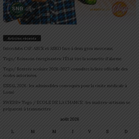
Articles récents
Interclubs CAF: ASCK et ASKO face à deux gros morceaux
Togo/ Boissons énergisantes: l’État tire la sonnette d’alarme
Togo/ Rentrée scolaire 2026-2027: consultez la liste officielle des
écoles autorisées
ESSAL 2026 : les admissibles convoqués pour la visite médicale à
Lomé
SWEDD+ Togo / ECOLE DE LA CHANCE : les maitres-artisans se
préparent à transmettre
août 2026
L
M
M
J
V
S
D