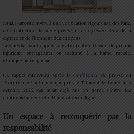
Ainsi, l’autorité invite à une vérification rigoureuse des faits,
à la protection de la vie privée, et à la préservation de la
dignité et de l’honneur des citoyens.
Les médias sont appelés à éviter toute diffusion de propos
injurieux, outrageants ou incitant à la haine raciale,
ethnique ou religieuse.
Ce rappel intervient après la
conférence
de presse du
Procureur de la République près le Tribunal de Lomé, le 3
octobre 2025, qui avait déjà mis en garde contre les
contenus haineux et diffamatoires en ligne.
Un espace à reconquérir par la
responsabilité