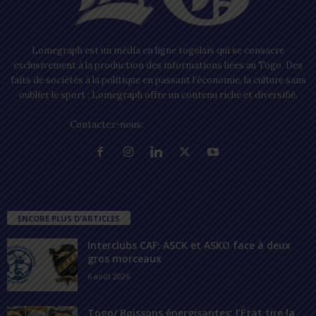
Lomegraph est un média en ligne togolais qui se consacre
exclusivement à la production des informations liées au Togo. Des
faits de sociétés à la politique en passant l’économie, la culture sans
oublier le sport ; Lomegraph offre un contenu riche et diversifié.
Contactez-nous:
contact@lomegraph.tg
ENCORE PLUS D'ARTICLES
Interclubs CAF: ASCK et ASKO face à deux
gros morceaux
6 août 2026
Togo/ Boissons énergisantes: l’État tire la