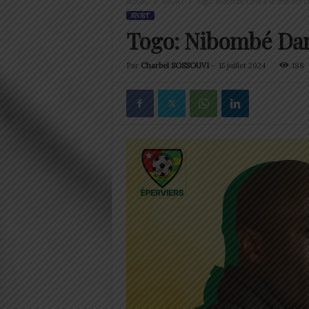
Accueil
SPORT
Togo: Nibombé Dare à la tête des É
SPORT
Togo: Nibombé Dare
Par
Charbel SOSSOUVI
-
15 juillet 2024
188