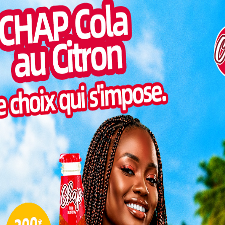
is Paulo Duarte. Une nouvelle ère s’ouvre donc
Pilul
une h
Inter
morc
Togo/
sonne
Togo/
liste
ESSAL
visit
protégée OKM veut conserver son label de ‘réserve
L
a CAN 2025 débutent en Septembre.
3