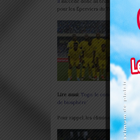
Il
succède donc au technicien portuga
pour les Éperviers du Togo.
Lire aussi
:
Togo: le complexe d’aire 
de biosphère’
Pour rappel, les éliminatoires de l