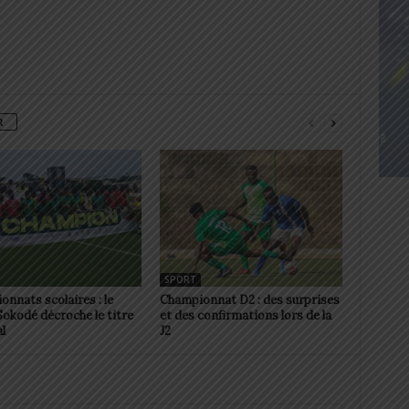
R
SPORT
nnats scolaires : le
Championnat D2 : des surprises
okodé décroche le titre
et des confirmations lors de la
l
J2