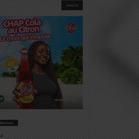
abonnez
il