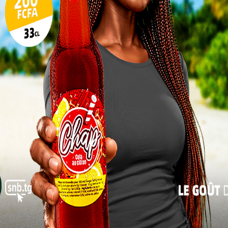
10
17
24
31
« Juil
olais.