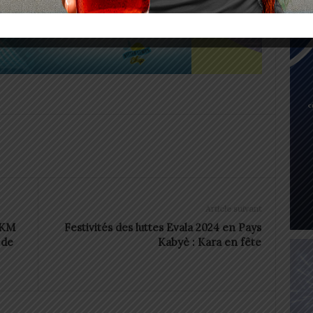
Article suivant
OKM
Festivités des luttes Evala 2024 en Pays
 de
Kabyè : Kara en fête