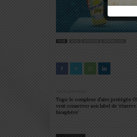
TAGS
DARE
EPERVIERS
NIBOMBÉ DARE
Article précédent
Togo: le complexe d’aire protégée 
veut conserver son label de ‘réserve
biosphère’