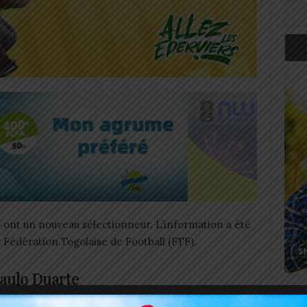
o ont un nouveau sélectionneur. L’information a été
a Fédération Togolaise de Football (FTF).
aulo Duarte
Art