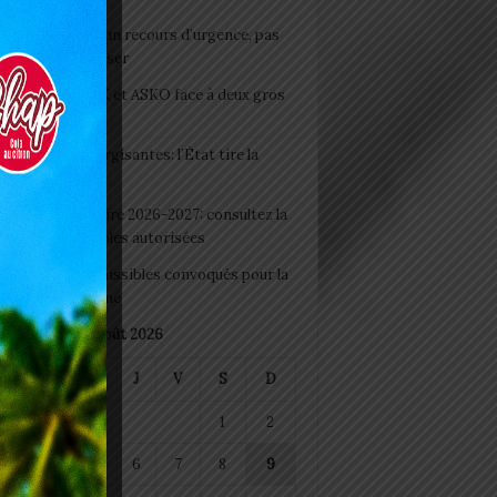
e du lendemain : un recours d’urgence, pas
abitude à banaliser
clubs CAF: ASCK et ASKO face à deux gros
eaux
 Boissons énergisantes: l’État tire la
tte d’alarme
 Rentrée scolaire 2026-2027: consultez la
 officielle des écoles autorisées
 2026 : les admissibles convoqués pour la
e médicale à Lomé
août 2026
M
M
J
V
S
D
1
2
4
5
6
7
8
9