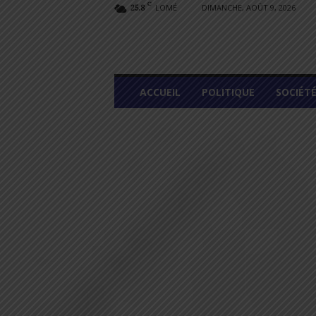
C
LOMÉ
DIMANCHE, AOÛT 9, 2026
25.8
L
ACCUEIL
POLITIQUE
SOCIÉT
O
M
E
G
R
A
P
H