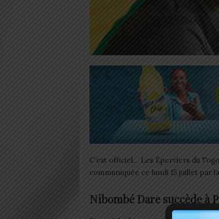
C’est officiel… Les Éperviers du Tog
communiquée ce lundi 15 juillet par l
Nibombé Dare succède à P