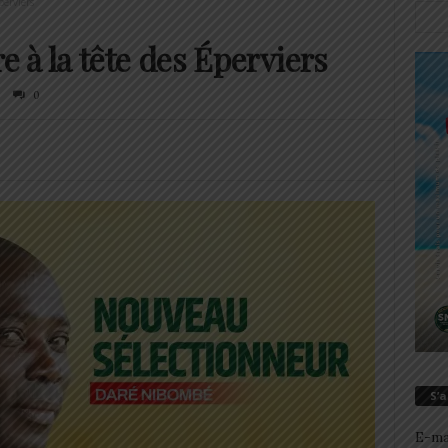
perviers
 à la tête des Éperviers
0
S’
E-ma