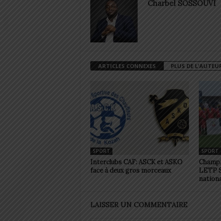
Charbel SOSSOUVI
ARTICLES CONNEXES
PLUS DE L'AUTEU
SPORT
SPORT
Interclubs CAF: ASCK et ASKO
Champio
face à deux gros morceaux
LETP S
nationa
LAISSER UN COMMENTAIRE