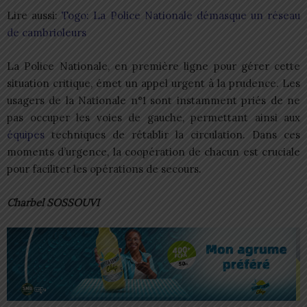
Lire aussi:
Togo: La Police Nationale démasque un réseau
de cambrioleurs
La Police Nationale, en première ligne pour gérer cette
situation critique, émet un appel urgent à la prudence. Les
usagers de la Nationale n°1 sont instamment priés de ne
pas occuper les voies de gauche, permettant ainsi aux
équipes
techniques de rétablir la circulation. Dans ces
moments d’urgence, la coopération de chacun est cruciale
pour faciliter les opérations de secours.
Charbel SOSSOUVI