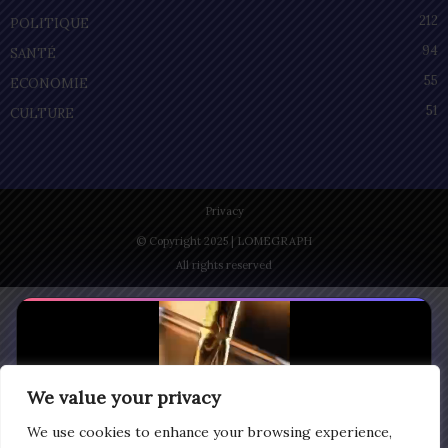
212
POLITIQUE
94
SANTÉ
55
ECONOMIE
51
CULTURE
Privacy
© Copyright 2025 | LOMEGRAPH
All rights reserved
We value your privacy
We use cookies to enhance your browsing experience,