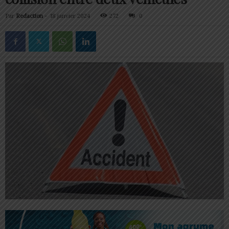
Par
Redaction
-
18 janvier 2024
272
0