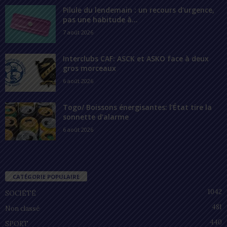
Pilule du lendemain : un recours d’urgence,
pas une habitude à...
7 août 2026
Interclubs CAF: ASCK et ASKO face à deux
gros morceaux
6 août 2026
Togo/ Boissons énergisantes: l’État tire la
sonnette d’alarme
6 août 2026
CATÉGORIE POPULAIRE
1042
SOCIÉTÉ
481
Non classé
440
SPORT