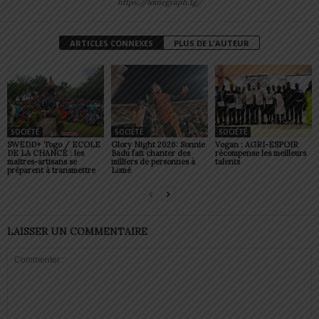
https://lomegraph.tg/
ARTICLES CONNEXES
PLUS DE L'AUTEUR
SOCIÉTÉ
SOCIÉTÉ
SOCIÉTÉ
SWEDD+ Togo / ECOLE
Glory Night 2026: Sonnie
Vogan : AGRI-ESPOIR
DE LA CHANCE : les
Badu fait chanter des
récompense les meilleurs
maitres-artisans se
milliers de personnes à
talents
préparent à transmettre
Lomé
LAISSER UN COMMENTAIRE