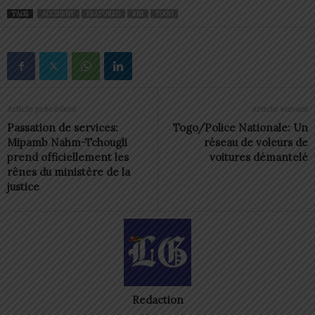
TAGS
ACCIDENT
FEATURED
RN1
TOGO
Article précédent
Article suivant
Passation de services:
Togo/Police Nationale: Un
Mipamb Nahm-Tchougli
réseau de voleurs de
prend officiellement les
voitures démantelé
rênes du ministère de la
justice
Redaction