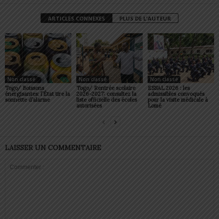
ARTICLES CONNEXES
PLUS DE L'AUTEUR
Non classé
Non classé
Non classé
Togo/ Boissons
Togo/ Rentrée scolaire
ESSAL 2026 : les
énergisantes: l’État tire la
2026-2027: consultez la
admissibles convoqués
sonnette d’alarme
liste officielle des écoles
pour la visite médicale à
autorisées
Lomé
LAISSER UN COMMENTAIRE