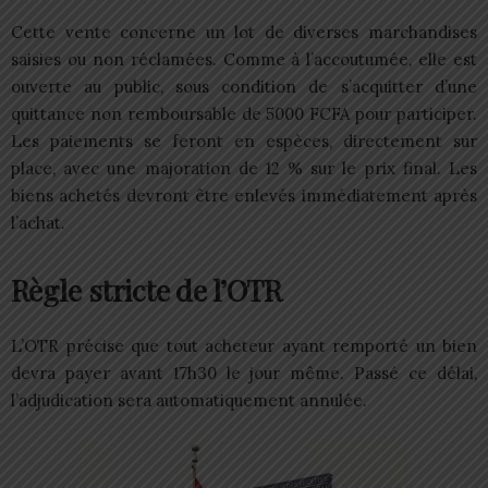
Cette vente concerne un lot de diverses marchandises
saisies ou non réclamées. Comme à l’accoutumée, elle est
ouverte au public, sous condition de s’acquitter d’une
quittance non remboursable de 5000 FCFA pour participer.
Les paiements se feront en espèces, directement sur
place, avec une majoration de 12 % sur le prix final. Les
biens achetés devront être enlevés immédiatement après
l’achat.
Règle stricte de l’OTR
L’OTR précise que tout acheteur ayant remporté un bien
devra payer avant 17h30 le jour même. Passé ce délai,
l’adjudication sera automatiquement annulée.