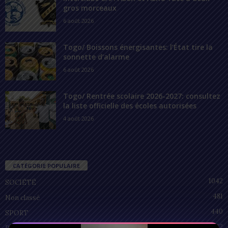
gros morceaux
6 août 2026
Togo/ Boissons énergisantes: l’État tire la
sonnette d’alarme
6 août 2026
Togo/ Rentrée scolaire 2026-2027: consultez
la liste officielle des écoles autorisées
4 août 2026
CATÉGORIE POPULAIRE
1042
SOCIÉTÉ
481
Non classé
440
SPORT
212