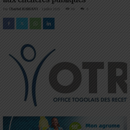
Par
Charbel SOSSOUVI
-
1 juillet 2025
96
0